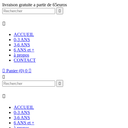
livraison gratuite a partir de 65euros


ACCUEIL
0-3 ANS
3-6 ANS
6 ANS et +
à propos
CONTACT

Panier
(0)
0




ACCUEIL
0-3 ANS
3-6 ANS
6 ANS et +
à propos