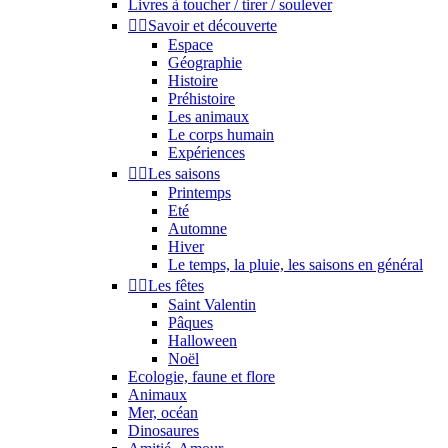
Livres à toucher / tirer / soulever


Savoir et découverte
Espace
Géographie
Histoire
Préhistoire
Les animaux
Le corps humain
Expériences


Les saisons
Printemps
Eté
Automne
Hiver
Le temps, la pluie, les saisons en général


Les fêtes
Saint Valentin
Pâques
Halloween
Noël
Ecologie, faune et flore
Animaux
Mer, océan
Dinosaures