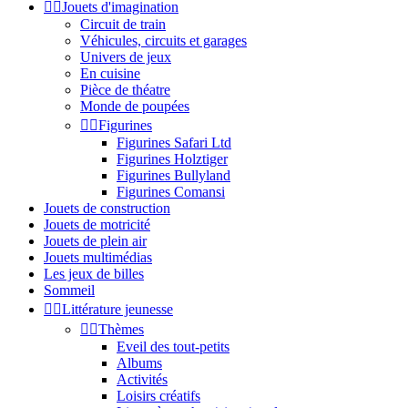


Jouets d'imagination
Circuit de train
Véhicules, circuits et garages
Univers de jeux
En cuisine
Pièce de théatre
Monde de poupées


Figurines
Figurines Safari Ltd
Figurines Holztiger
Figurines Bullyland
Figurines Comansi
Jouets de construction
Jouets de motricité
Jouets de plein air
Jouets multimédias
Les jeux de billes
Sommeil


Littérature jeunesse


Thèmes
Eveil des tout-petits
Albums
Activités
Loisirs créatifs