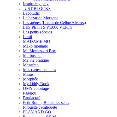
Inspire my play
JUST BLOCKS
Laboludic
Le bazar de Morgane
Les arènes (Lettres de Céline Alvarez)
LES PETITS YEUX VERTS
Les petits zécolos
Lunii
MADAME MO
Mako moulage
Ma Montessori Box
Marbushka
Ma vie pratique
Mazafran
Mes cartes mentales
Minus
Morphée
My kiddy Book
OMY coloriage
Pagalou
Pandacraft
Petit Boum, Bouteilles sens.
Pirouette cacahouète
PLAY AND GO
Poinçonnage F.E.M.