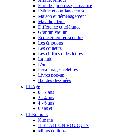
Amitié, Amour
Famille, grossesse, naissance
Estime et confiance en soi
Maison et déménagement
Maladie, deuil
Différence et tolérance
Grandir, vieillir
Ecole et rentrée scolaire
Les émotions
Les couleurs
Les chiffres et les lettres
La nuit
L'art
Personnages célèbres
Livres pop-up
Bandes-dessinées


Age
0 - 2 ans
2 - 4 ans
4 - 6 ans
6 ans et +


Editions
Kimane
IL ETAIT UN BOUQUIN
Minus éditions