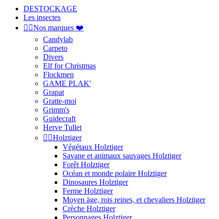
DESTOCKAGE
Les insectes


Nos marques ❤️
Candylab
Carpeto
Divers
Elf for Christmas
Flockmen
GAME PLAK'
Grapat
Gratte-moi
Grimm's
Guidecraft
Herve Tullet


Holztiger
Végétaux Holztiger
Savane et animaux sauvages Holztiger
Forêt Holztiger
Océan et monde polaire Holztiger
Dinosaures Holztiger
Ferme Holztiger
Moyen äge, rois reines, et chevaliers Holztiger
Crèche Holztiger
Personnages Holztiger