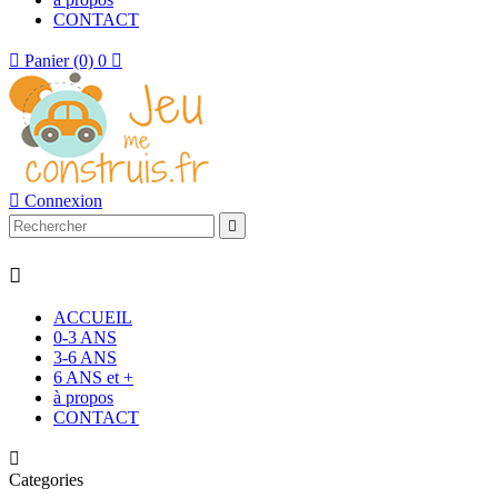
CONTACT

Panier
(0)
0


Connexion


ACCUEIL
0-3 ANS
3-6 ANS
6 ANS et +
à propos
CONTACT

Categories