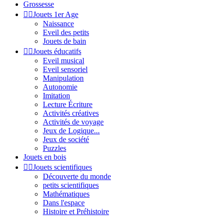
Grossesse


Jouets 1er Age
Naissance
Eveil des petits
Jouets de bain


Jouets éducatifs
Eveil musical
Eveil sensoriel
Manipulation
Autonomie
Imitation
Lecture Écriture
Activités créatives
Activités de voyage
Jeux de Logique...
Jeux de société
Puzzles
Jouets en bois


Jouets scientifiques
Découverte du monde
petits scientifiques
Mathématiques
Dans l'espace
Histoire et Préhistoire