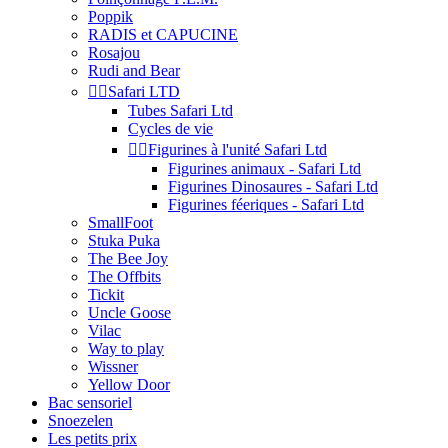
Poppik
RADIS et CAPUCINE
Rosajou
Rudi and Bear


Safari LTD
Tubes Safari Ltd
Cycles de vie


Figurines à l'unité Safari Ltd
Figurines animaux - Safari Ltd
Figurines Dinosaures - Safari Ltd
Figurines féeriques - Safari Ltd
SmallFoot
Stuka Puka
The Bee Joy
The Offbits
Tickit
Uncle Goose
Vilac
Way to play
Wissner
Yellow Door
Bac sensoriel
Snoezelen
Les petits prix