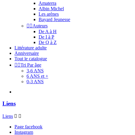
Amaterra
Albin Michel
Les arènes
Bayard Jeunesse


Auteurs
De A à H
De I à P
De Q à Z
Littérature adulte
Anniversaire
Tout le catalogue


Tri Par âge
3-6 ANS
6 ANS et +
0-3 ANS
Liens
Liens


Page facebook
Instagram