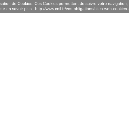
lisation de Cookies. Ces Cookies permettent de suivre votre navigation, 
ur en savoir plus : http://www.cnil.fr/vos-obligations/sites-web-cookies-e