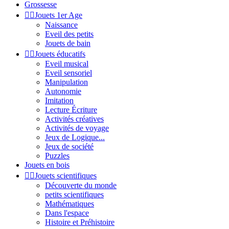
Grossesse


Jouets 1er Age
Naissance
Eveil des petits
Jouets de bain


Jouets éducatifs
Eveil musical
Eveil sensoriel
Manipulation
Autonomie
Imitation
Lecture Écriture
Activités créatives
Activités de voyage
Jeux de Logique...
Jeux de société
Puzzles
Jouets en bois


Jouets scientifiques
Découverte du monde
petits scientifiques
Mathématiques
Dans l'espace
Histoire et Préhistoire