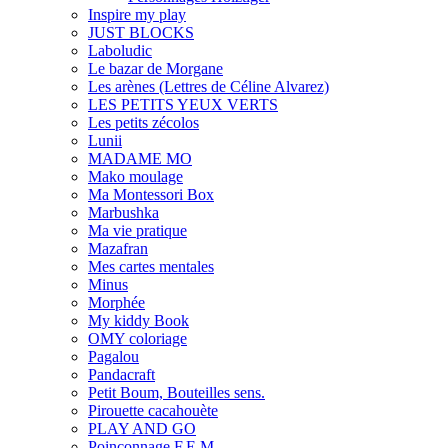
Inspire my play
JUST BLOCKS
Laboludic
Le bazar de Morgane
Les arènes (Lettres de Céline Alvarez)
LES PETITS YEUX VERTS
Les petits zécolos
Lunii
MADAME MO
Mako moulage
Ma Montessori Box
Marbushka
Ma vie pratique
Mazafran
Mes cartes mentales
Minus
Morphée
My kiddy Book
OMY coloriage
Pagalou
Pandacraft
Petit Boum, Bouteilles sens.
Pirouette cacahouète
PLAY AND GO
Poinçonnage F.E.M.