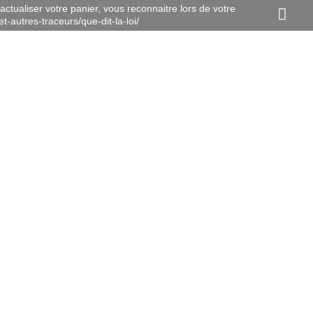
actualiser votre panier, vous reconnaitre lors de votre
t-autres-traceurs/que-dit-la-loi/