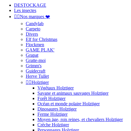
DESTOCKAGE
Les insectes


Nos marques ❤️
Candylab
Carpeto
Divers
Elf for Christmas
Flockmen
GAME PLAK'
Grapat
Gratte-moi
Grimm's
Guidecraft
Herve Tullet


Holztiger
Végétaux Holztiger
Savane et animaux sauvages Holztiger
Forêt Holztiger
Océan et monde polaire Holztiger
Dinosaures Holztiger
Ferme Holztiger
Moyen äge, rois reines, et chevaliers Holztiger
Crèche Holztiger
Personnages Holztiger