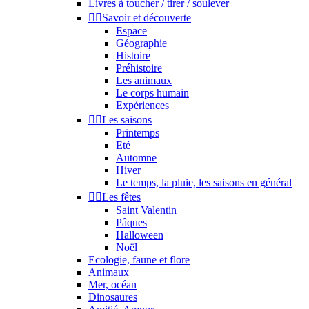
Livres à toucher / tirer / soulever


Savoir et découverte
Espace
Géographie
Histoire
Préhistoire
Les animaux
Le corps humain
Expériences


Les saisons
Printemps
Eté
Automne
Hiver
Le temps, la pluie, les saisons en général


Les fêtes
Saint Valentin
Pâques
Halloween
Noël
Ecologie, faune et flore
Animaux
Mer, océan
Dinosaures