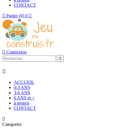
CONTACT

Panier
(0)
0


Connexion


ACCUEIL
0-3 ANS
3-6 ANS
6 ANS et +
à propos
CONTACT

Categories