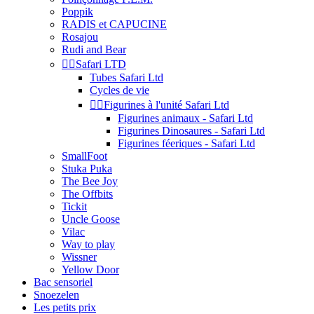
Poppik
RADIS et CAPUCINE
Rosajou
Rudi and Bear


Safari LTD
Tubes Safari Ltd
Cycles de vie


Figurines à l'unité Safari Ltd
Figurines animaux - Safari Ltd
Figurines Dinosaures - Safari Ltd
Figurines féeriques - Safari Ltd
SmallFoot
Stuka Puka
The Bee Joy
The Offbits
Tickit
Uncle Goose
Vilac
Way to play
Wissner
Yellow Door
Bac sensoriel
Snoezelen
Les petits prix