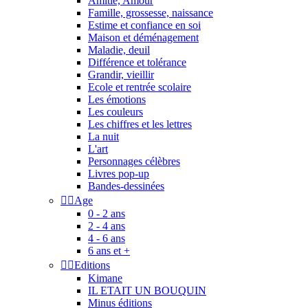
Amitié, Amour
Famille, grossesse, naissance
Estime et confiance en soi
Maison et déménagement
Maladie, deuil
Différence et tolérance
Grandir, vieillir
Ecole et rentrée scolaire
Les émotions
Les couleurs
Les chiffres et les lettres
La nuit
L'art
Personnages célèbres
Livres pop-up
Bandes-dessinées


Age
0 - 2 ans
2 - 4 ans
4 - 6 ans
6 ans et +


Editions
Kimane
IL ETAIT UN BOUQUIN
Minus éditions