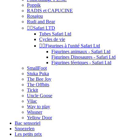
Poppik
RADIS et CAPUCINE
Rosajou
Rudi and Bear


Safari LTD
Tubes Safari Ltd
Cycles de vie


Figurines à l'unité Safari Ltd
Figurines animaux - Safari Ltd
Figurines Dinosaures - Safari Ltd
Figurines féeriques - Safari Ltd
SmallFoot
Stuka Puka
The Bee Joy
The Offbits
Tickit
Uncle Goose
Vilac
Way to play
Wissner
Yellow Door
Bac sensoriel
Snoezelen
Les petits prix