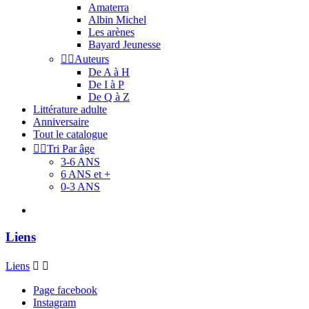
Amaterra
Albin Michel
Les arènes
Bayard Jeunesse


Auteurs
De A à H
De I à P
De Q à Z
Littérature adulte
Anniversaire
Tout le catalogue


Tri Par âge
3-6 ANS
6 ANS et +
0-3 ANS
Liens
Liens


Page facebook
Instagram