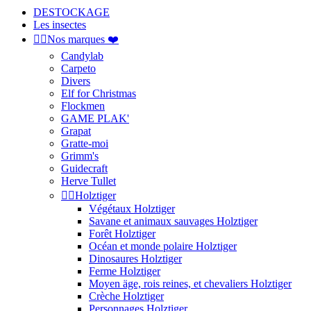
DESTOCKAGE
Les insectes


Nos marques ❤️
Candylab
Carpeto
Divers
Elf for Christmas
Flockmen
GAME PLAK'
Grapat
Gratte-moi
Grimm's
Guidecraft
Herve Tullet


Holztiger
Végétaux Holztiger
Savane et animaux sauvages Holztiger
Forêt Holztiger
Océan et monde polaire Holztiger
Dinosaures Holztiger
Ferme Holztiger
Moyen äge, rois reines, et chevaliers Holztiger
Crèche Holztiger
Personnages Holztiger