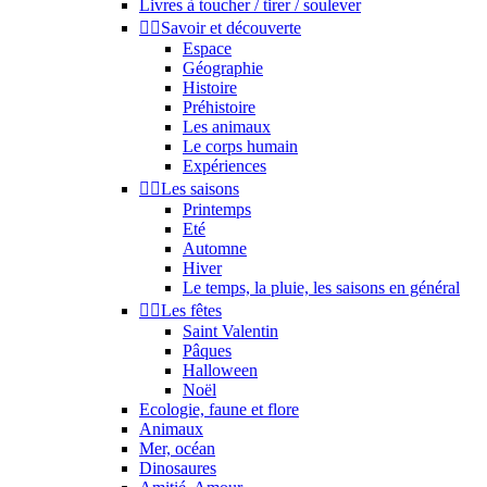
Livres à toucher / tirer / soulever


Savoir et découverte
Espace
Géographie
Histoire
Préhistoire
Les animaux
Le corps humain
Expériences


Les saisons
Printemps
Eté
Automne
Hiver
Le temps, la pluie, les saisons en général


Les fêtes
Saint Valentin
Pâques
Halloween
Noël
Ecologie, faune et flore
Animaux
Mer, océan
Dinosaures