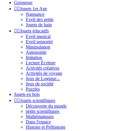
Grossesse


Jouets 1er Age
Naissance
Eveil des petits
Jouets de bain


Jouets éducatifs
Eveil musical
Eveil sensoriel
Manipulation
Autonomie
Imitation
Lecture Écriture
Activités créatives
Activités de voyage
Jeux de Logique...
Jeux de société
Puzzles
Jouets en bois


Jouets scientifiques
Découverte du monde
petits scientifiques
Mathématiques
Dans l'espace
Histoire et Préhistoire