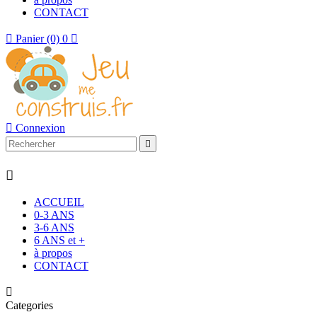
CONTACT

Panier
(0)
0


Connexion


ACCUEIL
0-3 ANS
3-6 ANS
6 ANS et +
à propos
CONTACT

Categories