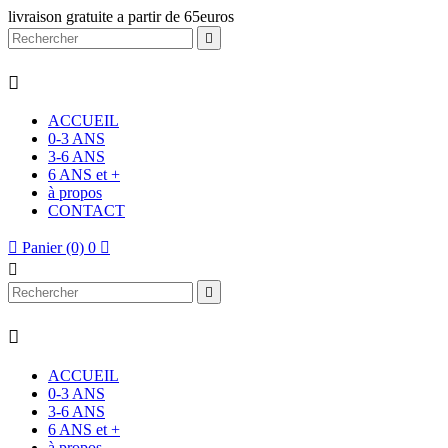
livraison gratuite a partir de 65euros


ACCUEIL
0-3 ANS
3-6 ANS
6 ANS et +
à propos
CONTACT

Panier
(0)
0




ACCUEIL
0-3 ANS
3-6 ANS
6 ANS et +
à propos