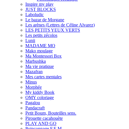
Inspire my play
JUST BLOCKS
Laboludic
Le bazar de Morgane
Les arènes (Lettres de Céline Alvarez)
LES PETITS YEUX VERTS
Les petits zécolos
Lunii
MADAME MO
Mako moulage
Ma Montessori Box
Marbushka
Ma vie pratique
Mazafran
Mes cartes mentales
Minus
Morphée
My kiddy Book
OMY coloriage
Pagalou
Pandacraft
Petit Boum, Bouteilles sens.
Pirouette cacahouète
PLAY AND GO
Poinçonnage F.E.M.