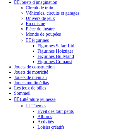


Jouets d'imagination
Circuit de train
Véhicules, circuits et garages
Univers de jeux
En cuisine
Pièce de théatre
Monde de poupées


Figurines
Figurines Safari Ltd
Figurines Holztiger
Figurines Bullyland
Figurines Comansi
Jouets de construction
Jouets de motricité
Jouets de plein air
Jouets multimédias
Les jeux de billes
Sommeil


Littérature jeunesse


Thèmes
Eveil des tout-petits
Albums
Activités
Loisirs créatifs