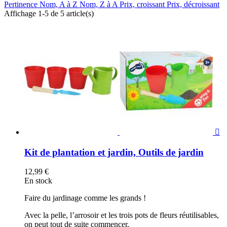
Pertinence
Nom, A à Z
Nom, Z à A
Prix, croissant
Prix, décroissant
Affichage 1-5 de 5 article(s)

Kit de plantation et jardin, Outils de jardin
12,99 €
En stock
Faire du jardinage comme les grands !
Avec la pelle, l’arrosoir et les trois pots de fleurs réutilisables,
on peut tout de suite commencer.