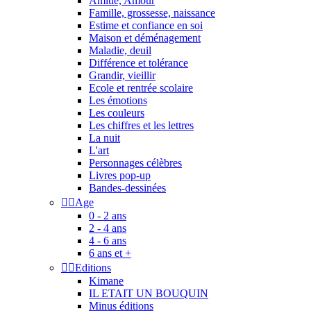
Amitié, Amour
Famille, grossesse, naissance
Estime et confiance en soi
Maison et déménagement
Maladie, deuil
Différence et tolérance
Grandir, vieillir
Ecole et rentrée scolaire
Les émotions
Les couleurs
Les chiffres et les lettres
La nuit
L'art
Personnages célèbres
Livres pop-up
Bandes-dessinées


Age
0 - 2 ans
2 - 4 ans
4 - 6 ans
6 ans et +


Editions
Kimane
IL ETAIT UN BOUQUIN
Minus éditions