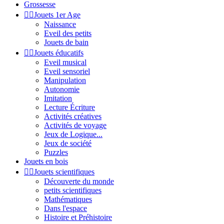
Grossesse


Jouets 1er Age
Naissance
Eveil des petits
Jouets de bain


Jouets éducatifs
Eveil musical
Eveil sensoriel
Manipulation
Autonomie
Imitation
Lecture Écriture
Activités créatives
Activités de voyage
Jeux de Logique...
Jeux de société
Puzzles
Jouets en bois


Jouets scientifiques
Découverte du monde
petits scientifiques
Mathématiques
Dans l'espace
Histoire et Préhistoire