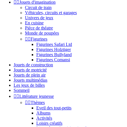


Jouets d'imagination
Circuit de train
Véhicules, circuits et garages
Univers de jeux
En cuisine
Pièce de théatre
Monde de poupées


Figurines
Figurines Safari Ltd
Figurines Holztiger
Figurines Bullyland
Figurines Comansi
Jouets de construction
Jouets de motricité
Jouets de plein air
Jouets multimédias
Les jeux de billes
Sommeil


Littérature jeunesse


Thèmes
Eveil des tout-petits
Albums
Activités
Loisirs créatifs