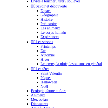
Livres à toucher / tirer / soulever


Savoir et découverte
Espace
Géographie
Histoire
Préhistoire
Les animaux
Le corps humain
Expériences


Les saisons
Printemps
Eté
Automne
Hiver
Le temps, la pluie, les saisons en général


Les fêtes
Saint Valentin
Pâques
Halloween
Noël
Ecologie, faune et flore
Animaux
Mer, océan
Dinosaures