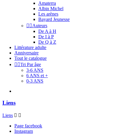
Amaterra
Albin Michel
Les arènes
Bayard Jeunesse


Auteurs
De A à H
De I à P
De Q à Z
Littérature adulte
Anniversaire
Tout le catalogue


Tri Par âge
3-6 ANS
6 ANS et +
0-3 ANS
Liens
Liens


Page facebook
Instagram