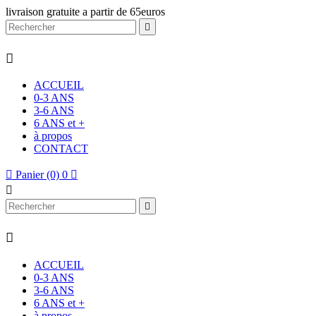
livraison gratuite a partir de 65euros


ACCUEIL
0-3 ANS
3-6 ANS
6 ANS et +
à propos
CONTACT

Panier
(0)
0




ACCUEIL
0-3 ANS
3-6 ANS
6 ANS et +
à propos