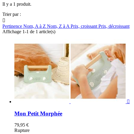
Il y a 1 produit.
Trier par :

Pertinence
Nom, A à Z
Nom, Z à A
Prix, croissant
Prix, décroissant
Affichage 1-1 de 1 article(s)

Mon Petit Morphée
79,95 €
Rupture