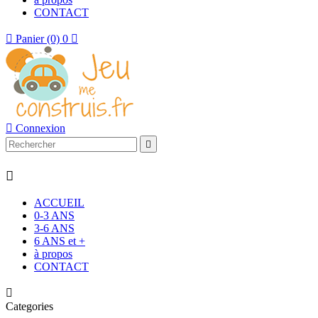
CONTACT

Panier
(0)
0


Connexion


ACCUEIL
0-3 ANS
3-6 ANS
6 ANS et +
à propos
CONTACT

Categories