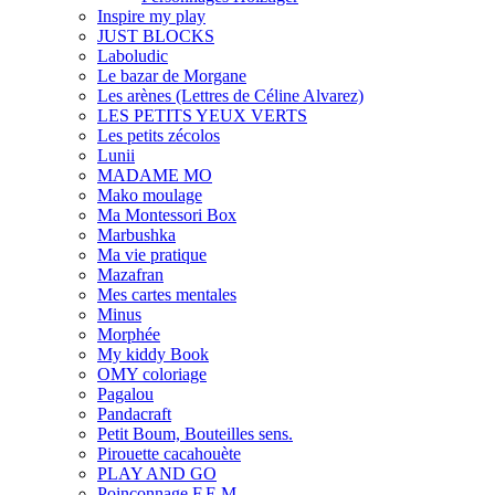
Inspire my play
JUST BLOCKS
Laboludic
Le bazar de Morgane
Les arènes (Lettres de Céline Alvarez)
LES PETITS YEUX VERTS
Les petits zécolos
Lunii
MADAME MO
Mako moulage
Ma Montessori Box
Marbushka
Ma vie pratique
Mazafran
Mes cartes mentales
Minus
Morphée
My kiddy Book
OMY coloriage
Pagalou
Pandacraft
Petit Boum, Bouteilles sens.
Pirouette cacahouète
PLAY AND GO
Poinçonnage F.E.M.