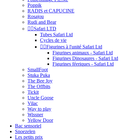
Poppik
RADIS et CAPUCINE
Rosajou
Rudi and Bear


Safari LTD
Tubes Safari Ltd
Cycles de vie


Figurines à l'unité Safari Ltd
Figurines animaux - Safari Ltd
Figurines Dinosaures - Safari Ltd
Figurines féeriques - Safari Ltd
SmallFoot
Stuka Puka
The Bee Joy
The Offbits
Tickit
Uncle Goose
Vilac
Way to play
Wissner
Yellow Door
Bac sensoriel
Snoezelen
Les petits prix