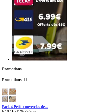
Promotions
Promotions


Pack 4 Petits couvercles de...
67,97 €
-15%
79,96 €