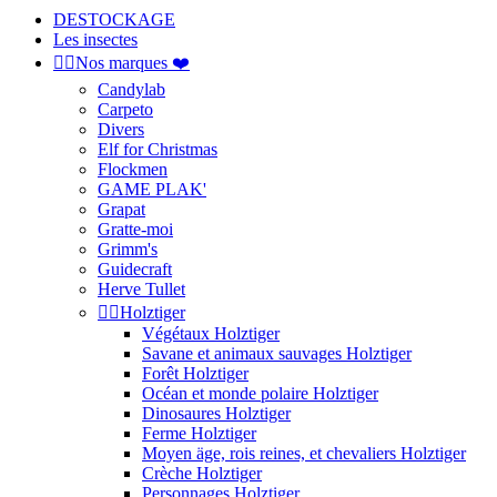
DESTOCKAGE
Les insectes


Nos marques ❤️
Candylab
Carpeto
Divers
Elf for Christmas
Flockmen
GAME PLAK'
Grapat
Gratte-moi
Grimm's
Guidecraft
Herve Tullet


Holztiger
Végétaux Holztiger
Savane et animaux sauvages Holztiger
Forêt Holztiger
Océan et monde polaire Holztiger
Dinosaures Holztiger
Ferme Holztiger
Moyen äge, rois reines, et chevaliers Holztiger
Crèche Holztiger
Personnages Holztiger