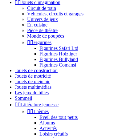


Jouets d'imagination
Circuit de train
Véhicules, circuits et garages
Univers de jeux
En cuisine
Pièce de théatre
Monde de poupées


Figurines
Figurines Safari Ltd
Figurines Holztiger
Figurines Bullyland
Figurines Comansi
Jouets de construction
Jouets de motricité
Jouets de plein air
Jouets multimédias
Les jeux de billes
Sommeil


Littérature jeunesse


Thèmes
Eveil des tout-petits
Albums
Activités
Loisirs créatifs