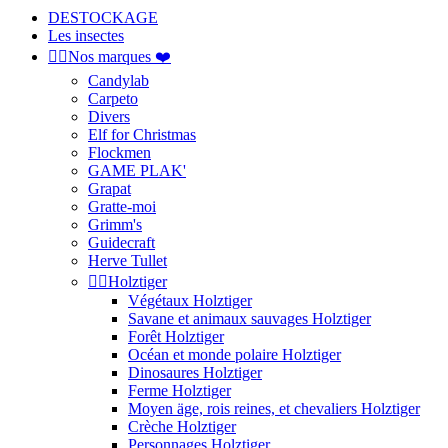
DESTOCKAGE
Les insectes


Nos marques ❤️
Candylab
Carpeto
Divers
Elf for Christmas
Flockmen
GAME PLAK'
Grapat
Gratte-moi
Grimm's
Guidecraft
Herve Tullet


Holztiger
Végétaux Holztiger
Savane et animaux sauvages Holztiger
Forêt Holztiger
Océan et monde polaire Holztiger
Dinosaures Holztiger
Ferme Holztiger
Moyen äge, rois reines, et chevaliers Holztiger
Crèche Holztiger
Personnages Holztiger