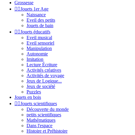
Grossesse


Jouets 1er Age
Naissance
Eveil des petits
Jouets de bain


Jouets éducatifs
Eveil musical
Eveil sensoriel
Manipulation
Autonomie
Imitation
Lecture Écriture
Activités créatives
Activités de voyage
Jeux de Logique...
Jeux de société
Puzzles
Jouets en bois


Jouets scientifiques
Découverte du monde
petits scientifiques
Mathématiques
Dans l'espace
Histoire et Préhistoire