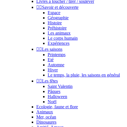
Livres à toucher / tirer / soulever


Savoir et découverte
Espace
Géographie
Histoire
Préhistoire
Les animaux
Le corps humain
Expériences


Les saisons
Printemps
Eté
Automne
Hiver
Le temps, la pluie, les saisons en général


Les fêtes
Saint Valentin
Pâques
Halloween
Noël
Ecologie, faune et flore
Animaux
Mer, océan
Dinosaures