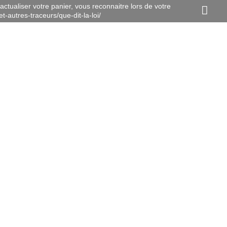
actualiser votre panier, vous reconnaitre lors de votre
t-autres-traceurs/que-dit-la-loi/