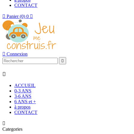
CONTACT

Panier
(0)
0


Connexion


ACCUEIL
0-3 ANS
3-6 ANS
6 ANS et +
à propos
CONTACT

Categories