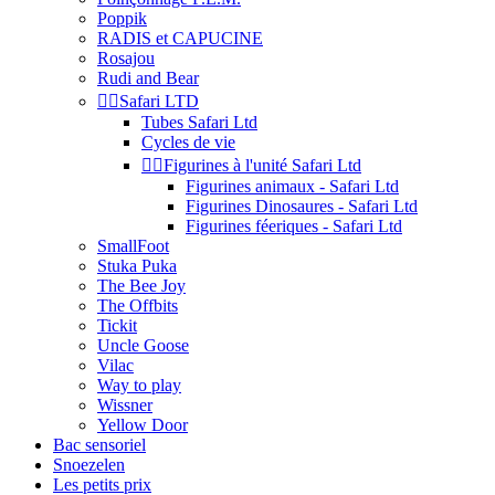
Poppik
RADIS et CAPUCINE
Rosajou
Rudi and Bear


Safari LTD
Tubes Safari Ltd
Cycles de vie


Figurines à l'unité Safari Ltd
Figurines animaux - Safari Ltd
Figurines Dinosaures - Safari Ltd
Figurines féeriques - Safari Ltd
SmallFoot
Stuka Puka
The Bee Joy
The Offbits
Tickit
Uncle Goose
Vilac
Way to play
Wissner
Yellow Door
Bac sensoriel
Snoezelen
Les petits prix