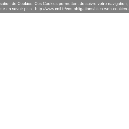
lisation de Cookies. Ces Cookies permettent de suivre votre navigation, 
ur en savoir plus : http://www.cnil.fr/vos-obligations/sites-web-cookies-e