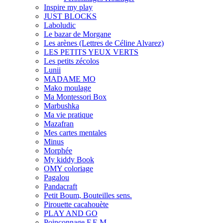
Inspire my play
JUST BLOCKS
Laboludic
Le bazar de Morgane
Les arènes (Lettres de Céline Alvarez)
LES PETITS YEUX VERTS
Les petits zécolos
Lunii
MADAME MO
Mako moulage
Ma Montessori Box
Marbushka
Ma vie pratique
Mazafran
Mes cartes mentales
Minus
Morphée
My kiddy Book
OMY coloriage
Pagalou
Pandacraft
Petit Boum, Bouteilles sens.
Pirouette cacahouète
PLAY AND GO
Poinçonnage F.E.M.