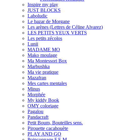
Inspire my play
JUST BLOCKS
Laboludic
Le bazar de Morgane
Les arènes (Lettres de Céline Alvarez)
LES PETITS YEUX VERTS
Les petits zécolos
Lunii
MADAME MO
Mako moulage
Ma Montessori Box
Marbushka
Ma vie pratique
Mazafran
Mes cartes mentales
Minus
Morphée
My kiddy Book
OMY coloriage
Pagalou
Pandacraft
Petit Boum, Bouteilles sens.
Pirouette cacahouète
PLAY AND GO
Poinçonnage F.E.M.