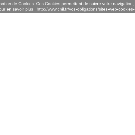
lisation de Cookies. Ces Cookies permettent de suivre votre navigation, 
ur en savoir plus : http://www.cnil.fr/vos-obligations/sites-web-cookies-e