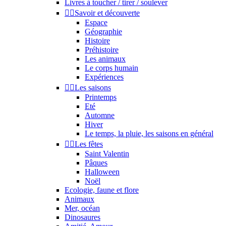
Livres à toucher / tirer / soulever


Savoir et découverte
Espace
Géographie
Histoire
Préhistoire
Les animaux
Le corps humain
Expériences


Les saisons
Printemps
Eté
Automne
Hiver
Le temps, la pluie, les saisons en général


Les fêtes
Saint Valentin
Pâques
Halloween
Noël
Ecologie, faune et flore
Animaux
Mer, océan
Dinosaures