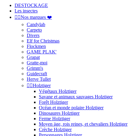
DESTOCKAGE
Les insectes


Nos marques ❤️
Candylab
Carpeto
Divers
Elf for Christmas
Flockmen
GAME PLAK'
Grapat
Gratte-moi
Grimm's
Guidecraft
Herve Tullet


Holztiger
Végétaux Holztiger
Savane et animaux sauvages Holztiger
Forêt Holztiger
Océan et monde polaire Holztiger
Dinosaures Holztiger
Ferme Holztiger
Moyen äge, rois reines, et chevaliers Holztiger
Crèche Holztiger
Personnages Holztiger