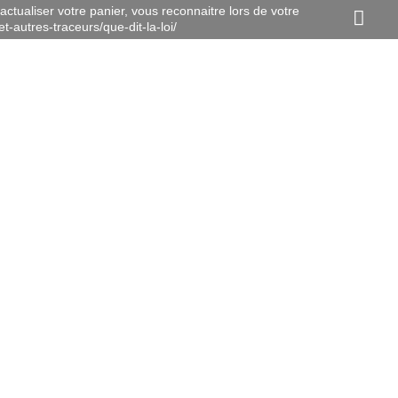
actualiser votre panier, vous reconnaitre lors de votre
t-autres-traceurs/que-dit-la-loi/