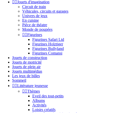


Jouets d'imagination
Circuit de train
Véhicules, circuits et garages
Univers de jeux
En cuisine
Pièce de théatre
Monde de poupées


Figurines
Figurines Safari Ltd
Figurines Holztiger
Figurines Bullyland
Figurines Comansi
Jouets de construction
Jouets de motricité
Jouets de plein air
Jouets multimédias
Les jeux de billes
Sommeil


Littérature jeunesse


Thèmes
Eveil des tout-petits
Albums
Activités
Loisirs créatifs