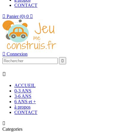
CONTACT

Panier
(0)
0


Connexion


ACCUEIL
0-3 ANS
3-6 ANS
6 ANS et +
à propos
CONTACT

Categories