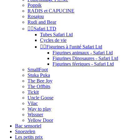
Poppik
RADIS et CAPUCINE
Rosajou
Rudi and Bear


Safari LTD
Tubes Safari Ltd
Cycles de vie


Figurines à l'unité Safari Ltd
Figurines animaux - Safari Ltd
Figurines Dinosaures - Safari Ltd
Figurines féeriques - Safari Ltd
SmallFoot
Stuka Puka
The Bee Joy
The Offbits
Tickit
Uncle Goose
Vilac
Way to play
Wissner
Yellow Door
Bac sensoriel
Snoezelen
Les petits prix