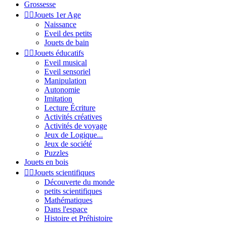
Grossesse


Jouets 1er Age
Naissance
Eveil des petits
Jouets de bain


Jouets éducatifs
Eveil musical
Eveil sensoriel
Manipulation
Autonomie
Imitation
Lecture Écriture
Activités créatives
Activités de voyage
Jeux de Logique...
Jeux de société
Puzzles
Jouets en bois


Jouets scientifiques
Découverte du monde
petits scientifiques
Mathématiques
Dans l'espace
Histoire et Préhistoire