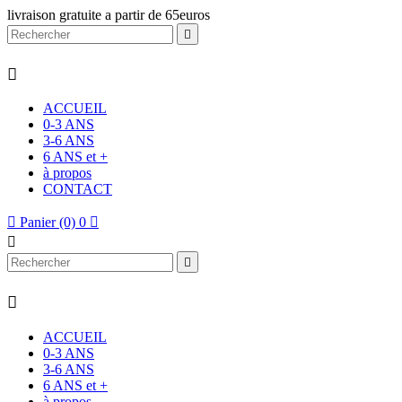
livraison gratuite a partir de 65euros


ACCUEIL
0-3 ANS
3-6 ANS
6 ANS et +
à propos
CONTACT

Panier
(0)
0




ACCUEIL
0-3 ANS
3-6 ANS
6 ANS et +
à propos