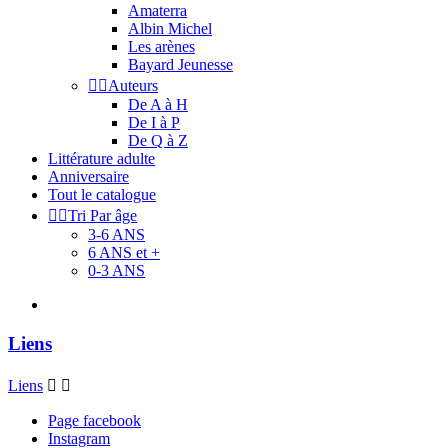
Amaterra
Albin Michel
Les arènes
Bayard Jeunesse


Auteurs
De A à H
De I à P
De Q à Z
Littérature adulte
Anniversaire
Tout le catalogue


Tri Par âge
3-6 ANS
6 ANS et +
0-3 ANS
Liens
Liens


Page facebook
Instagram