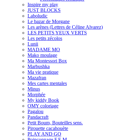
Inspire my play
JUST BLOCKS
Laboludic
Le bazar de Morgane
Les arènes (Lettres de Céline Alvarez)
LES PETITS YEUX VERTS
Les petits zécolos
Lunii
MADAME MO
Mako moulage
Ma Montessori Box
Marbushka
Ma vie pratique
Mazafran
Mes cartes mentales
Minus
Morphée
My kiddy Book
OMY coloriage
Pagalou
Pandacraft
Petit Boum, Bouteilles sens.
Pirouette cacahouète
PLAY AND GO
Poinçonnage F.E.M.