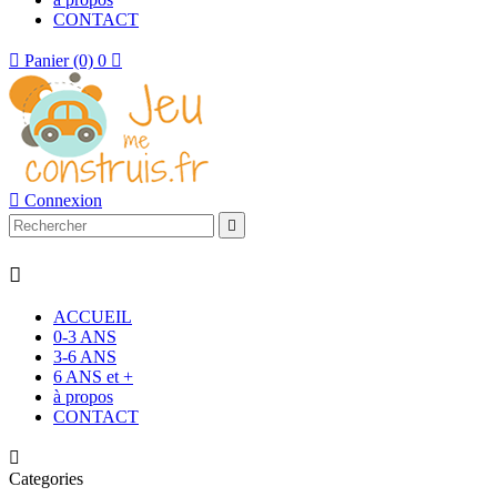
CONTACT

Panier
(0)
0


Connexion


ACCUEIL
0-3 ANS
3-6 ANS
6 ANS et +
à propos
CONTACT

Categories