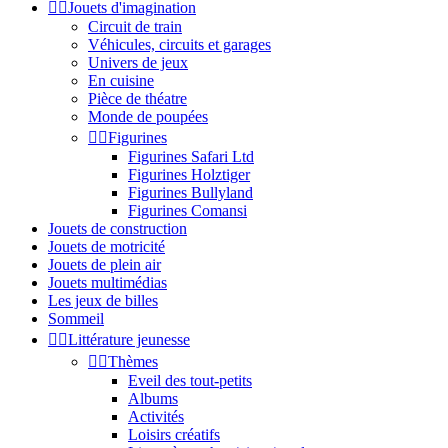


Jouets d'imagination
Circuit de train
Véhicules, circuits et garages
Univers de jeux
En cuisine
Pièce de théatre
Monde de poupées


Figurines
Figurines Safari Ltd
Figurines Holztiger
Figurines Bullyland
Figurines Comansi
Jouets de construction
Jouets de motricité
Jouets de plein air
Jouets multimédias
Les jeux de billes
Sommeil


Littérature jeunesse


Thèmes
Eveil des tout-petits
Albums
Activités
Loisirs créatifs