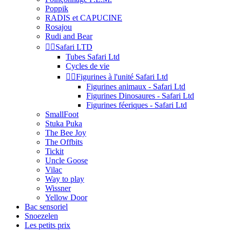
Poppik
RADIS et CAPUCINE
Rosajou
Rudi and Bear


Safari LTD
Tubes Safari Ltd
Cycles de vie


Figurines à l'unité Safari Ltd
Figurines animaux - Safari Ltd
Figurines Dinosaures - Safari Ltd
Figurines féeriques - Safari Ltd
SmallFoot
Stuka Puka
The Bee Joy
The Offbits
Tickit
Uncle Goose
Vilac
Way to play
Wissner
Yellow Door
Bac sensoriel
Snoezelen
Les petits prix