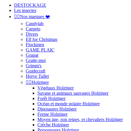
DESTOCKAGE
Les insectes


Nos marques ❤️
Candylab
Carpeto
Divers
Elf for Christmas
Flockmen
GAME PLAK'
Grapat
Gratte-moi
Grimm's
Guidecraft
Herve Tullet


Holztiger
Végétaux Holztiger
Savane et animaux sauvages Holztiger
Forêt Holztiger
Océan et monde polaire Holztiger
Dinosaures Holztiger
Ferme Holztiger
Moyen äge, rois reines, et chevaliers Holztiger
Crèche Holztiger
Personnages Holztiger