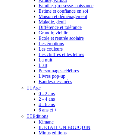
Amitié, Amour
Famille, grossesse, naissance
Estime et confiance en soi
Maison et déménagement
Maladie, deuil
Différence et tolérance
Grandir, vieillir
Ecole et rentrée scolaire
Les émotions
Les couleurs
Les chiffres et les lettres
La nuit
L'art
Personnages célèbres
Livres pop-up
Bandes-dessinées


Age
0 - 2 ans
2 - 4 ans
4 - 6 ans
6 ans et +


Editions
Kimane
IL ETAIT UN BOUQUIN
Minus éditions