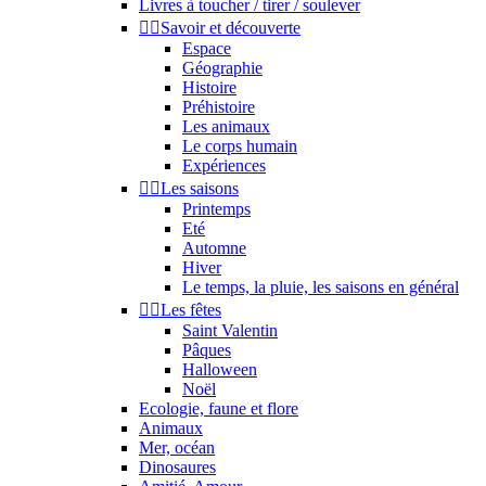
Livres à toucher / tirer / soulever


Savoir et découverte
Espace
Géographie
Histoire
Préhistoire
Les animaux
Le corps humain
Expériences


Les saisons
Printemps
Eté
Automne
Hiver
Le temps, la pluie, les saisons en général


Les fêtes
Saint Valentin
Pâques
Halloween
Noël
Ecologie, faune et flore
Animaux
Mer, océan
Dinosaures