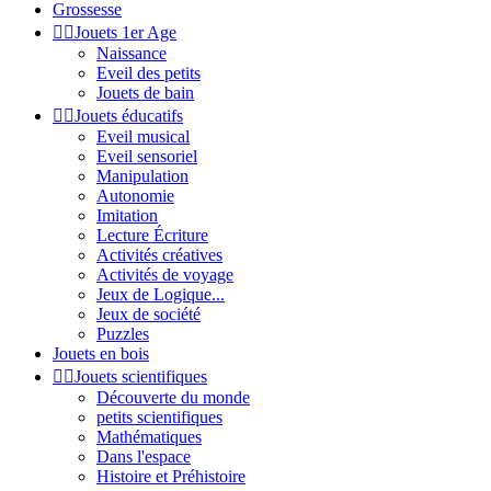
Grossesse


Jouets 1er Age
Naissance
Eveil des petits
Jouets de bain


Jouets éducatifs
Eveil musical
Eveil sensoriel
Manipulation
Autonomie
Imitation
Lecture Écriture
Activités créatives
Activités de voyage
Jeux de Logique...
Jeux de société
Puzzles
Jouets en bois


Jouets scientifiques
Découverte du monde
petits scientifiques
Mathématiques
Dans l'espace
Histoire et Préhistoire