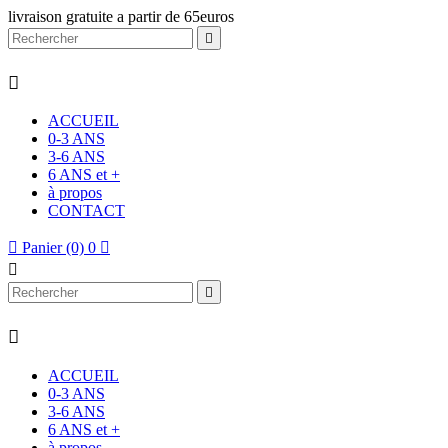
livraison gratuite a partir de 65euros


ACCUEIL
0-3 ANS
3-6 ANS
6 ANS et +
à propos
CONTACT

Panier
(0)
0




ACCUEIL
0-3 ANS
3-6 ANS
6 ANS et +
à propos