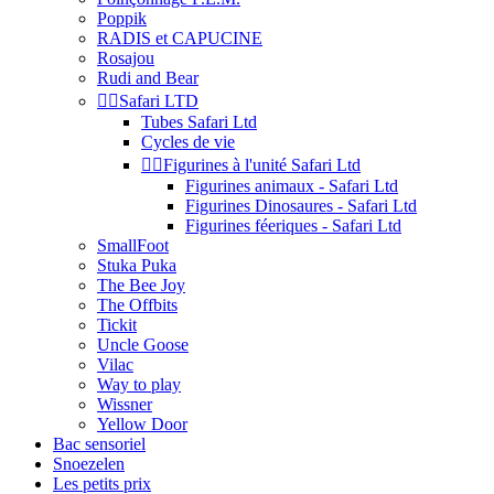
Poppik
RADIS et CAPUCINE
Rosajou
Rudi and Bear


Safari LTD
Tubes Safari Ltd
Cycles de vie


Figurines à l'unité Safari Ltd
Figurines animaux - Safari Ltd
Figurines Dinosaures - Safari Ltd
Figurines féeriques - Safari Ltd
SmallFoot
Stuka Puka
The Bee Joy
The Offbits
Tickit
Uncle Goose
Vilac
Way to play
Wissner
Yellow Door
Bac sensoriel
Snoezelen
Les petits prix