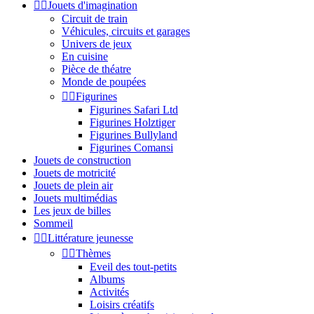


Jouets d'imagination
Circuit de train
Véhicules, circuits et garages
Univers de jeux
En cuisine
Pièce de théatre
Monde de poupées


Figurines
Figurines Safari Ltd
Figurines Holztiger
Figurines Bullyland
Figurines Comansi
Jouets de construction
Jouets de motricité
Jouets de plein air
Jouets multimédias
Les jeux de billes
Sommeil


Littérature jeunesse


Thèmes
Eveil des tout-petits
Albums
Activités
Loisirs créatifs