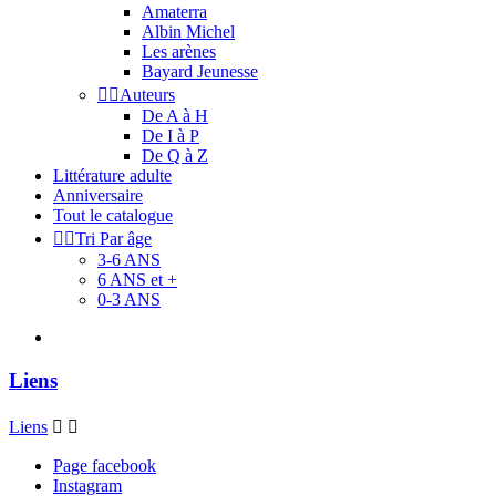
Amaterra
Albin Michel
Les arènes
Bayard Jeunesse


Auteurs
De A à H
De I à P
De Q à Z
Littérature adulte
Anniversaire
Tout le catalogue


Tri Par âge
3-6 ANS
6 ANS et +
0-3 ANS
Liens
Liens


Page facebook
Instagram