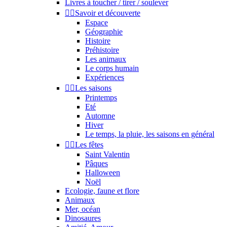
Livres à toucher / tirer / soulever


Savoir et découverte
Espace
Géographie
Histoire
Préhistoire
Les animaux
Le corps humain
Expériences


Les saisons
Printemps
Eté
Automne
Hiver
Le temps, la pluie, les saisons en général


Les fêtes
Saint Valentin
Pâques
Halloween
Noël
Ecologie, faune et flore
Animaux
Mer, océan
Dinosaures