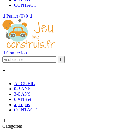
CONTACT

Panier
(0)
0


Connexion


ACCUEIL
0-3 ANS
3-6 ANS
6 ANS et +
à propos
CONTACT

Categories