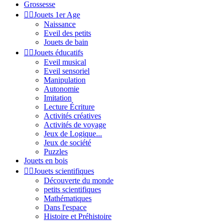
Grossesse


Jouets 1er Age
Naissance
Eveil des petits
Jouets de bain


Jouets éducatifs
Eveil musical
Eveil sensoriel
Manipulation
Autonomie
Imitation
Lecture Écriture
Activités créatives
Activités de voyage
Jeux de Logique...
Jeux de société
Puzzles
Jouets en bois


Jouets scientifiques
Découverte du monde
petits scientifiques
Mathématiques
Dans l'espace
Histoire et Préhistoire