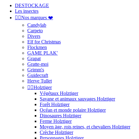
DESTOCKAGE
Les insectes


Nos marques ❤️
Candylab
Carpeto
Divers
Elf for Christmas
Flockmen
GAME PLAK'
Grapat
Gratte-moi
Grimm's
Guidecraft
Herve Tullet


Holztiger
Végétaux Holztiger
Savane et animaux sauvages Holztiger
Forêt Holztiger
Océan et monde polaire Holztiger
Dinosaures Holztiger
Ferme Holztiger
Moyen äge, rois reines, et chevaliers Holztiger
Crèche Holztiger
Personnages Holztiger