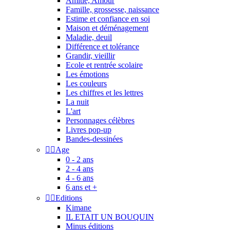
Amitié, Amour
Famille, grossesse, naissance
Estime et confiance en soi
Maison et déménagement
Maladie, deuil
Différence et tolérance
Grandir, vieillir
Ecole et rentrée scolaire
Les émotions
Les couleurs
Les chiffres et les lettres
La nuit
L'art
Personnages célèbres
Livres pop-up
Bandes-dessinées


Age
0 - 2 ans
2 - 4 ans
4 - 6 ans
6 ans et +


Editions
Kimane
IL ETAIT UN BOUQUIN
Minus éditions