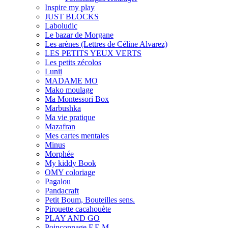
Inspire my play
JUST BLOCKS
Laboludic
Le bazar de Morgane
Les arènes (Lettres de Céline Alvarez)
LES PETITS YEUX VERTS
Les petits zécolos
Lunii
MADAME MO
Mako moulage
Ma Montessori Box
Marbushka
Ma vie pratique
Mazafran
Mes cartes mentales
Minus
Morphée
My kiddy Book
OMY coloriage
Pagalou
Pandacraft
Petit Boum, Bouteilles sens.
Pirouette cacahouète
PLAY AND GO
Poinçonnage F.E.M.