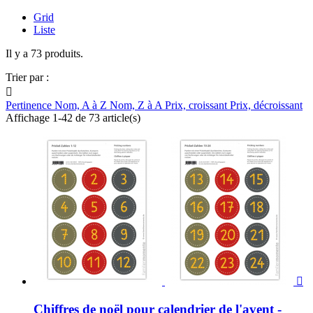
Grid
Liste
Il y a 73 produits.
Trier par :

Pertinence
Nom, A à Z
Nom, Z à A
Prix, croissant
Prix, décroissant
Affichage 1-42 de 73 article(s)

Chiffres de noël pour calendrier de l'avent -