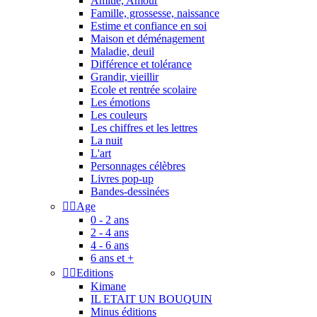
Amitié, Amour
Famille, grossesse, naissance
Estime et confiance en soi
Maison et déménagement
Maladie, deuil
Différence et tolérance
Grandir, vieillir
Ecole et rentrée scolaire
Les émotions
Les couleurs
Les chiffres et les lettres
La nuit
L'art
Personnages célèbres
Livres pop-up
Bandes-dessinées


Age
0 - 2 ans
2 - 4 ans
4 - 6 ans
6 ans et +


Editions
Kimane
IL ETAIT UN BOUQUIN
Minus éditions