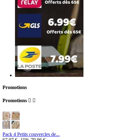
Promotions
Promotions


Pack 4 Petits couvercles de...
67,97 €
-15%
79,96 €