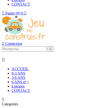
CONTACT

Panier
(0)
0


Connexion


ACCUEIL
0-3 ANS
3-6 ANS
6 ANS et +
à propos
CONTACT

Categories