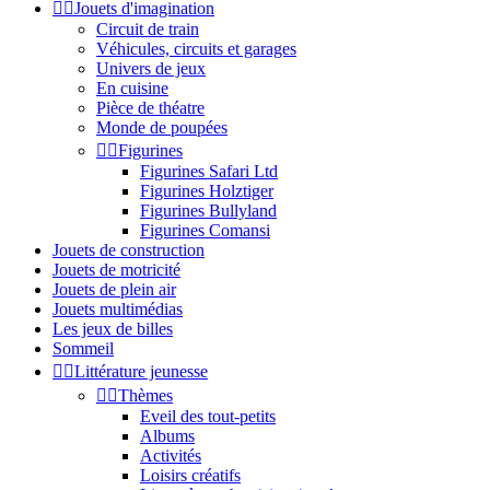


Jouets d'imagination
Circuit de train
Véhicules, circuits et garages
Univers de jeux
En cuisine
Pièce de théatre
Monde de poupées


Figurines
Figurines Safari Ltd
Figurines Holztiger
Figurines Bullyland
Figurines Comansi
Jouets de construction
Jouets de motricité
Jouets de plein air
Jouets multimédias
Les jeux de billes
Sommeil


Littérature jeunesse


Thèmes
Eveil des tout-petits
Albums
Activités
Loisirs créatifs