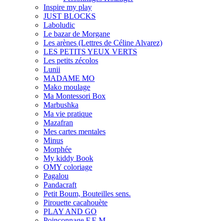
Inspire my play
JUST BLOCKS
Laboludic
Le bazar de Morgane
Les arènes (Lettres de Céline Alvarez)
LES PETITS YEUX VERTS
Les petits zécolos
Lunii
MADAME MO
Mako moulage
Ma Montessori Box
Marbushka
Ma vie pratique
Mazafran
Mes cartes mentales
Minus
Morphée
My kiddy Book
OMY coloriage
Pagalou
Pandacraft
Petit Boum, Bouteilles sens.
Pirouette cacahouète
PLAY AND GO
Poinçonnage F.E.M.