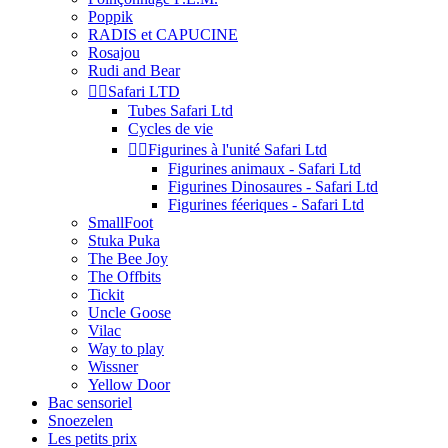
Poppik
RADIS et CAPUCINE
Rosajou
Rudi and Bear


Safari LTD
Tubes Safari Ltd
Cycles de vie


Figurines à l'unité Safari Ltd
Figurines animaux - Safari Ltd
Figurines Dinosaures - Safari Ltd
Figurines féeriques - Safari Ltd
SmallFoot
Stuka Puka
The Bee Joy
The Offbits
Tickit
Uncle Goose
Vilac
Way to play
Wissner
Yellow Door
Bac sensoriel
Snoezelen
Les petits prix