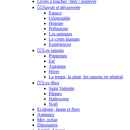
Livres à toucher / tirer / soulever


Savoir et découverte
Espace
Géographie
Histoire
Préhistoire
Les animaux
Le corps humain
Expériences


Les saisons
Printemps
Eté
Automne
Hiver
Le temps, la pluie, les saisons en général


Les fêtes
Saint Valentin
Pâques
Halloween
Noël
Ecologie, faune et flore
Animaux
Mer, océan
Dinosaures