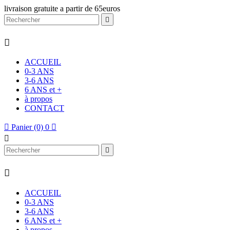
livraison gratuite a partir de 65euros


ACCUEIL
0-3 ANS
3-6 ANS
6 ANS et +
à propos
CONTACT

Panier
(0)
0




ACCUEIL
0-3 ANS
3-6 ANS
6 ANS et +
à propos