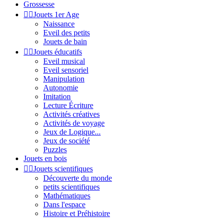
Grossesse


Jouets 1er Age
Naissance
Eveil des petits
Jouets de bain


Jouets éducatifs
Eveil musical
Eveil sensoriel
Manipulation
Autonomie
Imitation
Lecture Écriture
Activités créatives
Activités de voyage
Jeux de Logique...
Jeux de société
Puzzles
Jouets en bois


Jouets scientifiques
Découverte du monde
petits scientifiques
Mathématiques
Dans l'espace
Histoire et Préhistoire