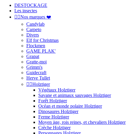
DESTOCKAGE
Les insectes


Nos marques ❤️
Candylab
Carpeto
Divers
Elf for Christmas
Flockmen
GAME PLAK'
Grapat
Gratte-moi
Grimm's
Guidecraft
Herve Tullet


Holztiger
Végétaux Holztiger
Savane et animaux sauvages Holztiger
Forêt Holztiger
Océan et monde polaire Holztiger
Dinosaures Holztiger
Ferme Holztiger
Moyen äge, rois reines, et chevaliers Holztiger
Crèche Holztiger
Personnages Holztiger