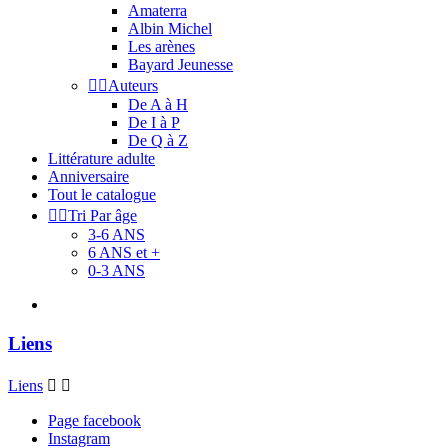
Amaterra
Albin Michel
Les arènes
Bayard Jeunesse


Auteurs
De A à H
De I à P
De Q à Z
Littérature adulte
Anniversaire
Tout le catalogue


Tri Par âge
3-6 ANS
6 ANS et +
0-3 ANS
Liens
Liens


Page facebook
Instagram