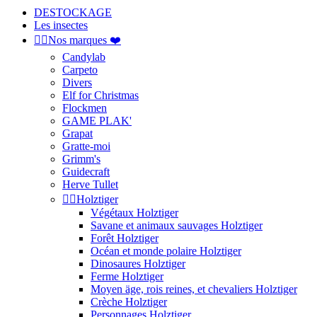
DESTOCKAGE
Les insectes


Nos marques ❤️
Candylab
Carpeto
Divers
Elf for Christmas
Flockmen
GAME PLAK'
Grapat
Gratte-moi
Grimm's
Guidecraft
Herve Tullet


Holztiger
Végétaux Holztiger
Savane et animaux sauvages Holztiger
Forêt Holztiger
Océan et monde polaire Holztiger
Dinosaures Holztiger
Ferme Holztiger
Moyen äge, rois reines, et chevaliers Holztiger
Crèche Holztiger
Personnages Holztiger