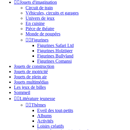


Jouets d'imagination
Circuit de train
Véhicules, circuits et garages
Univers de jeux
En cuisine
Pièce de théatre
Monde de poupées


Figurines
Figurines Safari Ltd
Figurines Holztiger
Figurines Bullyland
Figurines Comansi
Jouets de construction
Jouets de motricité
Jouets de plein air
Jouets multimédias
Les jeux de billes
Sommeil


Littérature jeunesse


Thèmes
Eveil des tout-petits
Albums
Activités
Loisirs créatifs