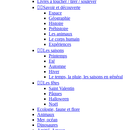
Livres à toucher / tirer / soulever


Savoir et découverte
Espace
Géographie
Histoire
Préhistoire
Les animaux
Le corps humain
Expériences


Les saisons
Printemps
Eté
Automne
Hiver
Le temps, la pluie, les saisons en général


Les fêtes
Saint Valentin
Pâques
Halloween
Noël
Ecologie, faune et flore
Animaux
Mer, océan
Dinosaures