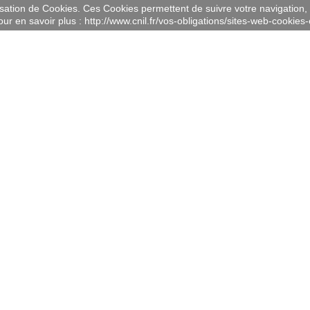
lisation de Cookies. Ces Cookies permettent de suivre votre navigation, 
ur en savoir plus : http://www.cnil.fr/vos-obligations/sites-web-cookies-e