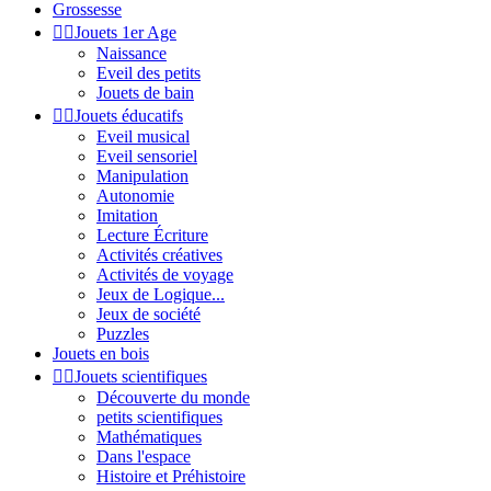
Grossesse


Jouets 1er Age
Naissance
Eveil des petits
Jouets de bain


Jouets éducatifs
Eveil musical
Eveil sensoriel
Manipulation
Autonomie
Imitation
Lecture Écriture
Activités créatives
Activités de voyage
Jeux de Logique...
Jeux de société
Puzzles
Jouets en bois


Jouets scientifiques
Découverte du monde
petits scientifiques
Mathématiques
Dans l'espace
Histoire et Préhistoire