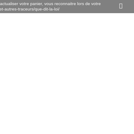
actualiser votre panier, vous reconnaitre lors de votre
t-autres-traceurs/que-dit-la-loi/