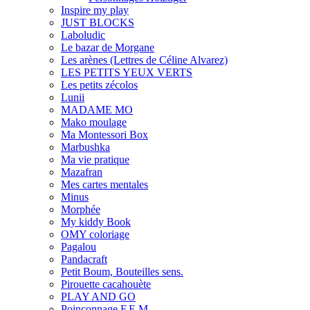
Inspire my play
JUST BLOCKS
Laboludic
Le bazar de Morgane
Les arènes (Lettres de Céline Alvarez)
LES PETITS YEUX VERTS
Les petits zécolos
Lunii
MADAME MO
Mako moulage
Ma Montessori Box
Marbushka
Ma vie pratique
Mazafran
Mes cartes mentales
Minus
Morphée
My kiddy Book
OMY coloriage
Pagalou
Pandacraft
Petit Boum, Bouteilles sens.
Pirouette cacahouète
PLAY AND GO
Poinçonnage F.E.M.