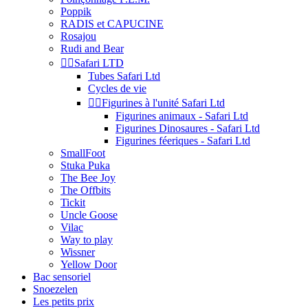
Poppik
RADIS et CAPUCINE
Rosajou
Rudi and Bear


Safari LTD
Tubes Safari Ltd
Cycles de vie


Figurines à l'unité Safari Ltd
Figurines animaux - Safari Ltd
Figurines Dinosaures - Safari Ltd
Figurines féeriques - Safari Ltd
SmallFoot
Stuka Puka
The Bee Joy
The Offbits
Tickit
Uncle Goose
Vilac
Way to play
Wissner
Yellow Door
Bac sensoriel
Snoezelen
Les petits prix