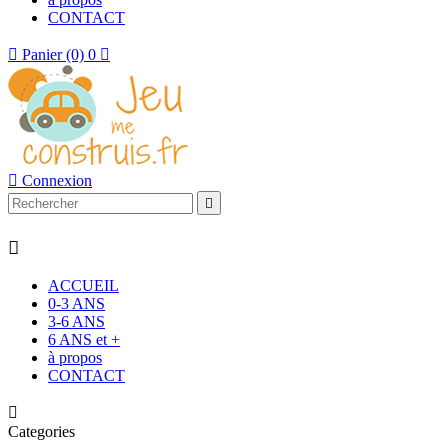
CONTACT

Panier
(0)
0


Connexion


ACCUEIL
0-3 ANS
3-6 ANS
6 ANS et +
à propos
CONTACT

Categories