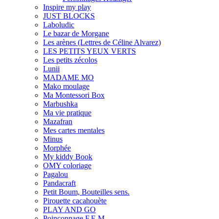
Inspire my play
JUST BLOCKS
Laboludic
Le bazar de Morgane
Les arènes (Lettres de Céline Alvarez)
LES PETITS YEUX VERTS
Les petits zécolos
Lunii
MADAME MO
Mako moulage
Ma Montessori Box
Marbushka
Ma vie pratique
Mazafran
Mes cartes mentales
Minus
Morphée
My kiddy Book
OMY coloriage
Pagalou
Pandacraft
Petit Boum, Bouteilles sens.
Pirouette cacahouète
PLAY AND GO
Poinçonnage F.E.M.