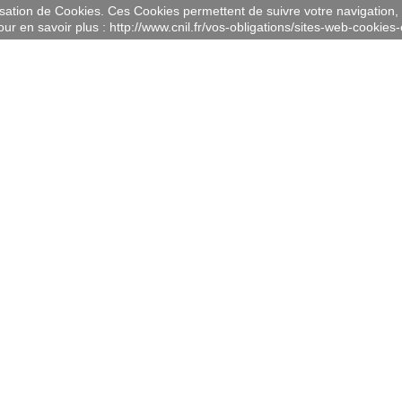
lisation de Cookies. Ces Cookies permettent de suivre votre navigation, 
ur en savoir plus : http://www.cnil.fr/vos-obligations/sites-web-cookies-e