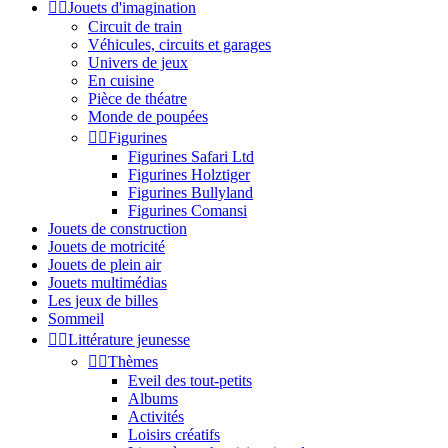


Jouets d'imagination
Circuit de train
Véhicules, circuits et garages
Univers de jeux
En cuisine
Pièce de théatre
Monde de poupées


Figurines
Figurines Safari Ltd
Figurines Holztiger
Figurines Bullyland
Figurines Comansi
Jouets de construction
Jouets de motricité
Jouets de plein air
Jouets multimédias
Les jeux de billes
Sommeil


Littérature jeunesse


Thèmes
Eveil des tout-petits
Albums
Activités
Loisirs créatifs