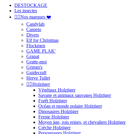
DESTOCKAGE
Les insectes


Nos marques ❤️
Candylab
Carpeto
Divers
Elf for Christmas
Flockmen
GAME PLAK'
Grapat
Gratte-moi
Grimm's
Guidecraft
Herve Tullet


Holztiger
Végétaux Holztiger
Savane et animaux sauvages Holztiger
Forêt Holztiger
Océan et monde polaire Holztiger
Dinosaures Holztiger
Ferme Holztiger
Moyen äge, rois reines, et chevaliers Holztiger
Crèche Holztiger
Personnages Holztiger