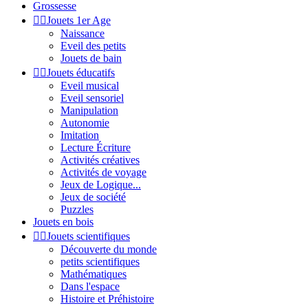
Grossesse


Jouets 1er Age
Naissance
Eveil des petits
Jouets de bain


Jouets éducatifs
Eveil musical
Eveil sensoriel
Manipulation
Autonomie
Imitation
Lecture Écriture
Activités créatives
Activités de voyage
Jeux de Logique...
Jeux de société
Puzzles
Jouets en bois


Jouets scientifiques
Découverte du monde
petits scientifiques
Mathématiques
Dans l'espace
Histoire et Préhistoire