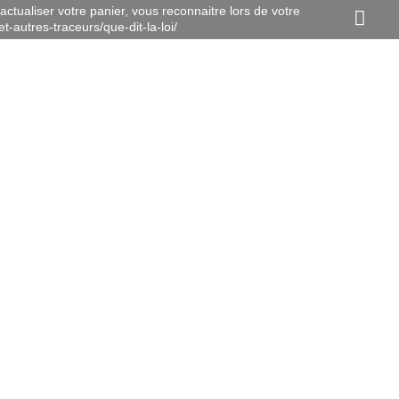
actualiser votre panier, vous reconnaitre lors de votre
t-autres-traceurs/que-dit-la-loi/