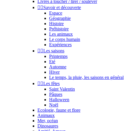
Livres à toucher / tirer / soulever


Savoir et découverte
Espace
Géographie
Histoire
Préhistoire
Les animaux
Le corps humain
Expériences


Les saisons
Printemps
Eté
Automne
Hiver
Le temps, la pluie, les saisons en général


Les fêtes
Saint Valentin
Pâques
Halloween
Noël
Ecologie, faune et flore
Animaux
Mer, océan
Dinosaures