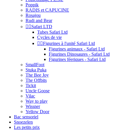
Poppik
RADIS et CAPUCINE
Rosajou
Rudi and Bear


Safari LTD
Tubes Safari Ltd
Cycles de vie


Figurines à l'unité Safari Ltd
Figurines animaux - Safari Ltd
Figurines Dinosaures - Safari Ltd
Figurines féeriques - Safari Ltd
SmallFoot
Stuka Puka
The Bee Joy
The Offbits
Tickit
Uncle Goose
Vilac
Way to play
Wissner
Yellow Door
Bac sensoriel
Snoezelen
Les petits prix