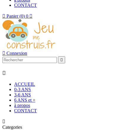
CONTACT

Panier
(0)
0


Connexion


ACCUEIL
0-3 ANS
3-6 ANS
6 ANS et +
à propos
CONTACT

Categories