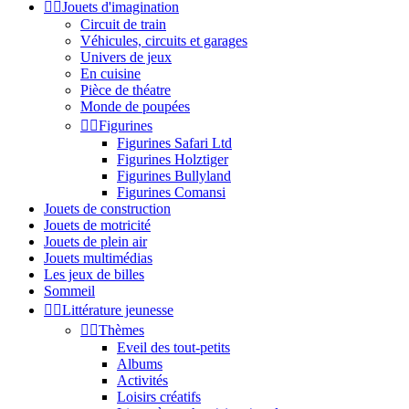


Jouets d'imagination
Circuit de train
Véhicules, circuits et garages
Univers de jeux
En cuisine
Pièce de théatre
Monde de poupées


Figurines
Figurines Safari Ltd
Figurines Holztiger
Figurines Bullyland
Figurines Comansi
Jouets de construction
Jouets de motricité
Jouets de plein air
Jouets multimédias
Les jeux de billes
Sommeil


Littérature jeunesse


Thèmes
Eveil des tout-petits
Albums
Activités
Loisirs créatifs