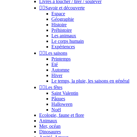
Livres à toucher / tirer / soulever


Savoir et découverte
Espace
Géographie
Histoire
Préhistoire
Les animaux
Le corps humain
Expériences


Les saisons
Printemps
Eté
Automne
Hiver
Le temps, la pluie, les saisons en général


Les fêtes
Saint Valentin
Pâques
Halloween
Noël
Ecologie, faune et flore
Animaux
Mer, océan
Dinosaures