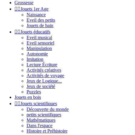
Grossesse


Jouets 1er Age
Naissance
Eveil des petits
Jouets de bain


Jouets éducatifs
Eveil musical
Eveil sensoriel
Manipulation
Autonomie
Imitation
Lecture Écriture
Activités créatives
Activités de voyage
Jeux de Logique...
Jeux de société
Puzzles
Jouets en bois


Jouets scientifiques
Découverte du monde
petits scientifiques
Mathématiques
Dans l'espace
Histoire et Préhistoire