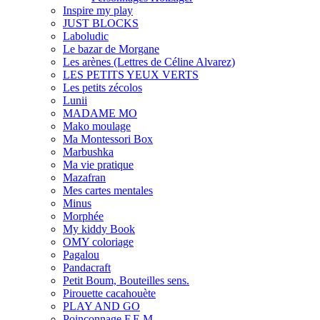
Inspire my play
JUST BLOCKS
Laboludic
Le bazar de Morgane
Les arènes (Lettres de Céline Alvarez)
LES PETITS YEUX VERTS
Les petits zécolos
Lunii
MADAME MO
Mako moulage
Ma Montessori Box
Marbushka
Ma vie pratique
Mazafran
Mes cartes mentales
Minus
Morphée
My kiddy Book
OMY coloriage
Pagalou
Pandacraft
Petit Boum, Bouteilles sens.
Pirouette cacahouète
PLAY AND GO
Poinçonnage F.E.M.