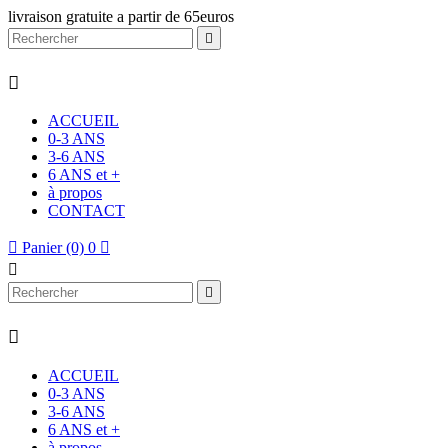
livraison gratuite a partir de 65euros


ACCUEIL
0-3 ANS
3-6 ANS
6 ANS et +
à propos
CONTACT

Panier
(0)
0




ACCUEIL
0-3 ANS
3-6 ANS
6 ANS et +
à propos