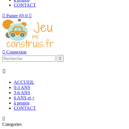
CONTACT

Panier
(0)
0


Connexion


ACCUEIL
0-3 ANS
3-6 ANS
6 ANS et +
à propos
CONTACT

Categories