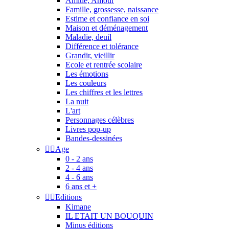
Amitié, Amour
Famille, grossesse, naissance
Estime et confiance en soi
Maison et déménagement
Maladie, deuil
Différence et tolérance
Grandir, vieillir
Ecole et rentrée scolaire
Les émotions
Les couleurs
Les chiffres et les lettres
La nuit
L'art
Personnages célèbres
Livres pop-up
Bandes-dessinées


Age
0 - 2 ans
2 - 4 ans
4 - 6 ans
6 ans et +


Editions
Kimane
IL ETAIT UN BOUQUIN
Minus éditions