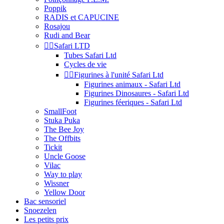
Poppik
RADIS et CAPUCINE
Rosajou
Rudi and Bear


Safari LTD
Tubes Safari Ltd
Cycles de vie


Figurines à l'unité Safari Ltd
Figurines animaux - Safari Ltd
Figurines Dinosaures - Safari Ltd
Figurines féeriques - Safari Ltd
SmallFoot
Stuka Puka
The Bee Joy
The Offbits
Tickit
Uncle Goose
Vilac
Way to play
Wissner
Yellow Door
Bac sensoriel
Snoezelen
Les petits prix