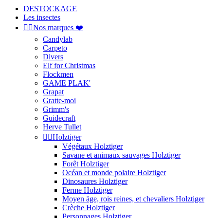
DESTOCKAGE
Les insectes


Nos marques ❤️
Candylab
Carpeto
Divers
Elf for Christmas
Flockmen
GAME PLAK'
Grapat
Gratte-moi
Grimm's
Guidecraft
Herve Tullet


Holztiger
Végétaux Holztiger
Savane et animaux sauvages Holztiger
Forêt Holztiger
Océan et monde polaire Holztiger
Dinosaures Holztiger
Ferme Holztiger
Moyen äge, rois reines, et chevaliers Holztiger
Crèche Holztiger
Personnages Holztiger