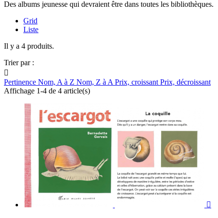
Des albums jeunesse qui devraient être dans toutes les bibliothèques.
Grid
Liste
Il y a 4 produits.
Trier par :

Pertinence
Nom, A à Z
Nom, Z à A
Prix, croissant
Prix, décroissant
Affichage 1-4 de 4 article(s)
