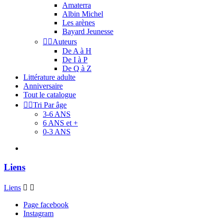
Amaterra
Albin Michel
Les arènes
Bayard Jeunesse


Auteurs
De A à H
De I à P
De Q à Z
Littérature adulte
Anniversaire
Tout le catalogue


Tri Par âge
3-6 ANS
6 ANS et +
0-3 ANS
Liens
Liens


Page facebook
Instagram