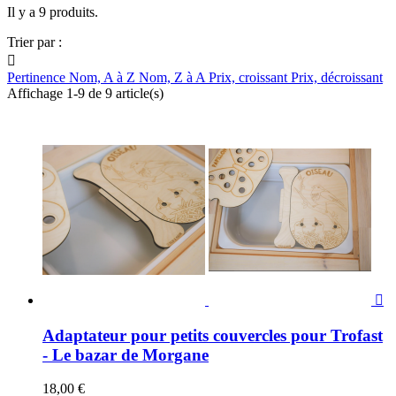
Il y a 9 produits.
Trier par :

Pertinence
Nom, A à Z
Nom, Z à A
Prix, croissant
Prix, décroissant
Affichage 1-9 de 9 article(s)

Adaptateur pour petits couvercles pour Trofast
- Le bazar de Morgane
18,00 €