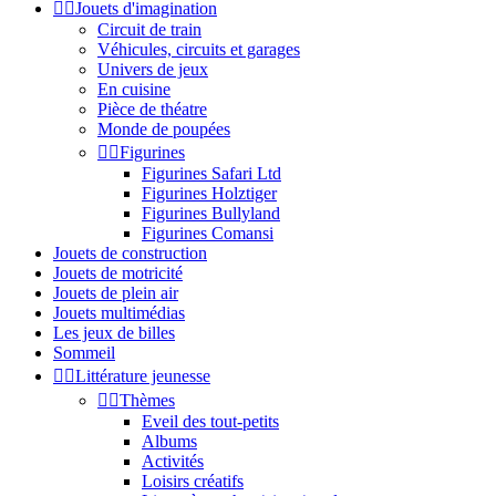


Jouets d'imagination
Circuit de train
Véhicules, circuits et garages
Univers de jeux
En cuisine
Pièce de théatre
Monde de poupées


Figurines
Figurines Safari Ltd
Figurines Holztiger
Figurines Bullyland
Figurines Comansi
Jouets de construction
Jouets de motricité
Jouets de plein air
Jouets multimédias
Les jeux de billes
Sommeil


Littérature jeunesse


Thèmes
Eveil des tout-petits
Albums
Activités
Loisirs créatifs