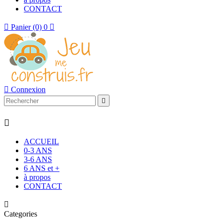
CONTACT

Panier
(0)
0


Connexion


ACCUEIL
0-3 ANS
3-6 ANS
6 ANS et +
à propos
CONTACT

Categories