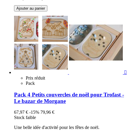
Ajouter au panier

Prix réduit
Pack
Pack 4 Petits couvercles de noël pour Trofast -
Le bazar de Morgane
67,97 €
-15%
79,96 €
Stock faible
Une belle idée d'activité pour les fêtes de noël.