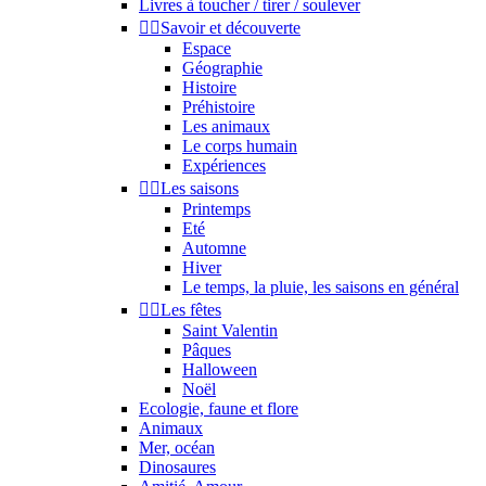
Livres à toucher / tirer / soulever


Savoir et découverte
Espace
Géographie
Histoire
Préhistoire
Les animaux
Le corps humain
Expériences


Les saisons
Printemps
Eté
Automne
Hiver
Le temps, la pluie, les saisons en général


Les fêtes
Saint Valentin
Pâques
Halloween
Noël
Ecologie, faune et flore
Animaux
Mer, océan
Dinosaures