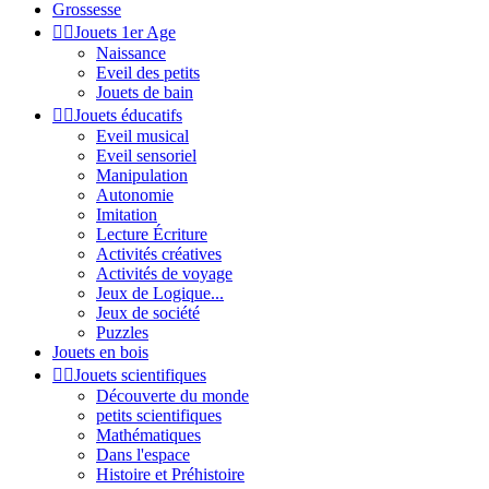
Grossesse


Jouets 1er Age
Naissance
Eveil des petits
Jouets de bain


Jouets éducatifs
Eveil musical
Eveil sensoriel
Manipulation
Autonomie
Imitation
Lecture Écriture
Activités créatives
Activités de voyage
Jeux de Logique...
Jeux de société
Puzzles
Jouets en bois


Jouets scientifiques
Découverte du monde
petits scientifiques
Mathématiques
Dans l'espace
Histoire et Préhistoire