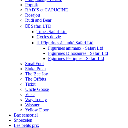
Poppik
RADIS et CAPUCINE
Rosajou
Rudi and Bear


Safari LTD
Tubes Safari Ltd
Cycles de vie


Figurines à l'unité Safari Ltd
Figurines animaux - Safari Ltd
Figurines Dinosaures - Safari Ltd
Figurines féeriques - Safari Ltd
SmallFoot
Stuka Puka
The Bee Joy
The Offbits
Tickit
Uncle Goose
Vilac
Way to play
Wissner
Yellow Door
Bac sensoriel
Snoezelen
Les petits prix