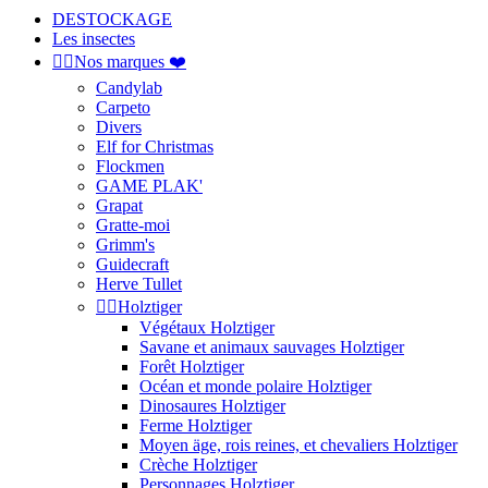
DESTOCKAGE
Les insectes


Nos marques ❤️
Candylab
Carpeto
Divers
Elf for Christmas
Flockmen
GAME PLAK'
Grapat
Gratte-moi
Grimm's
Guidecraft
Herve Tullet


Holztiger
Végétaux Holztiger
Savane et animaux sauvages Holztiger
Forêt Holztiger
Océan et monde polaire Holztiger
Dinosaures Holztiger
Ferme Holztiger
Moyen äge, rois reines, et chevaliers Holztiger
Crèche Holztiger
Personnages Holztiger