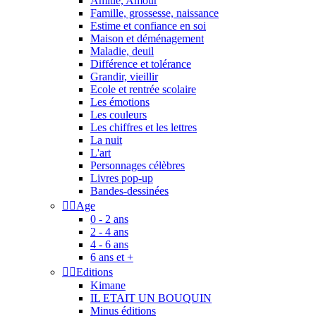
Amitié, Amour
Famille, grossesse, naissance
Estime et confiance en soi
Maison et déménagement
Maladie, deuil
Différence et tolérance
Grandir, vieillir
Ecole et rentrée scolaire
Les émotions
Les couleurs
Les chiffres et les lettres
La nuit
L'art
Personnages célèbres
Livres pop-up
Bandes-dessinées


Age
0 - 2 ans
2 - 4 ans
4 - 6 ans
6 ans et +


Editions
Kimane
IL ETAIT UN BOUQUIN
Minus éditions