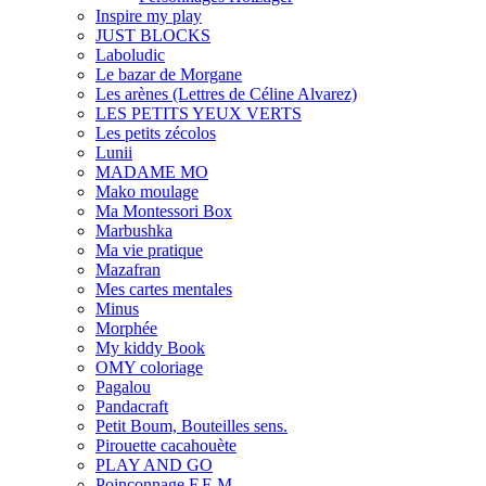
Inspire my play
JUST BLOCKS
Laboludic
Le bazar de Morgane
Les arènes (Lettres de Céline Alvarez)
LES PETITS YEUX VERTS
Les petits zécolos
Lunii
MADAME MO
Mako moulage
Ma Montessori Box
Marbushka
Ma vie pratique
Mazafran
Mes cartes mentales
Minus
Morphée
My kiddy Book
OMY coloriage
Pagalou
Pandacraft
Petit Boum, Bouteilles sens.
Pirouette cacahouète
PLAY AND GO
Poinçonnage F.E.M.