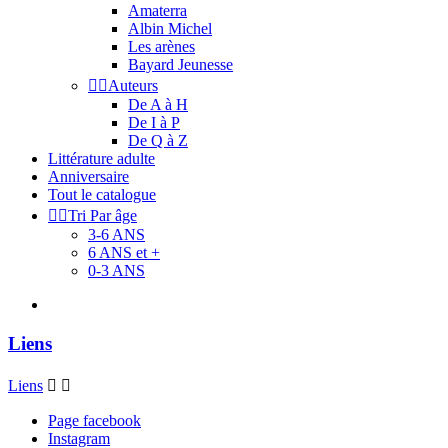
Amaterra
Albin Michel
Les arènes
Bayard Jeunesse


Auteurs
De A à H
De I à P
De Q à Z
Littérature adulte
Anniversaire
Tout le catalogue


Tri Par âge
3-6 ANS
6 ANS et +
0-3 ANS
Liens
Liens


Page facebook
Instagram