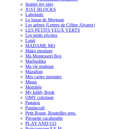
Inspire my play
JUST BLOCKS
Laboludic
Le bazar de Morgane
Les arènes (Lettres de Céline Alvarez)
LES PETITS YEUX VERTS
Les petits zécolos
Lunii
MADAME MO
Mako moulage
Ma Montessori Box
Marbushka
Ma vie pratique
Mazafran
Mes cartes mentales
Minus
Morphée
My kiddy Book
OMY coloriage
Pagalou
Pandacraft
Petit Boum, Bouteilles sens.
Pirouette cacahouète
PLAY AND GO
Poinçonnage F.E.M.