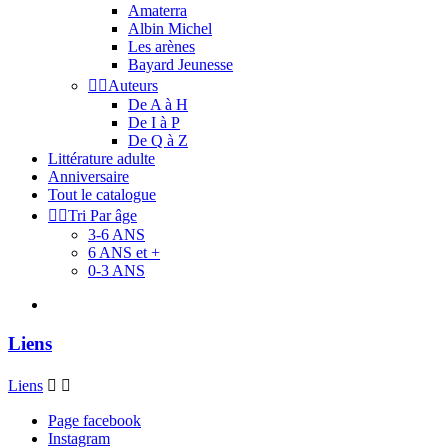
Amaterra
Albin Michel
Les arènes
Bayard Jeunesse


Auteurs
De A à H
De I à P
De Q à Z
Littérature adulte
Anniversaire
Tout le catalogue


Tri Par âge
3-6 ANS
6 ANS et +
0-3 ANS
Liens
Liens


Page facebook
Instagram