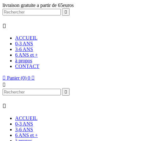
livraison gratuite a partir de 65euros


ACCUEIL
0-3 ANS
3-6 ANS
6 ANS et +
à propos
CONTACT

Panier
(0)
0




ACCUEIL
0-3 ANS
3-6 ANS
6 ANS et +
à propos