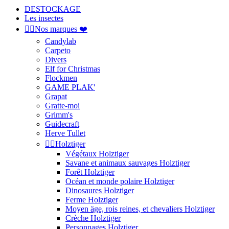
DESTOCKAGE
Les insectes


Nos marques ❤️
Candylab
Carpeto
Divers
Elf for Christmas
Flockmen
GAME PLAK'
Grapat
Gratte-moi
Grimm's
Guidecraft
Herve Tullet


Holztiger
Végétaux Holztiger
Savane et animaux sauvages Holztiger
Forêt Holztiger
Océan et monde polaire Holztiger
Dinosaures Holztiger
Ferme Holztiger
Moyen äge, rois reines, et chevaliers Holztiger
Crèche Holztiger
Personnages Holztiger