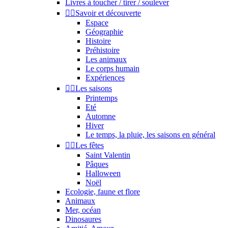
Livres à toucher / tirer / soulever


Savoir et découverte
Espace
Géographie
Histoire
Préhistoire
Les animaux
Le corps humain
Expériences


Les saisons
Printemps
Eté
Automne
Hiver
Le temps, la pluie, les saisons en général


Les fêtes
Saint Valentin
Pâques
Halloween
Noël
Ecologie, faune et flore
Animaux
Mer, océan
Dinosaures