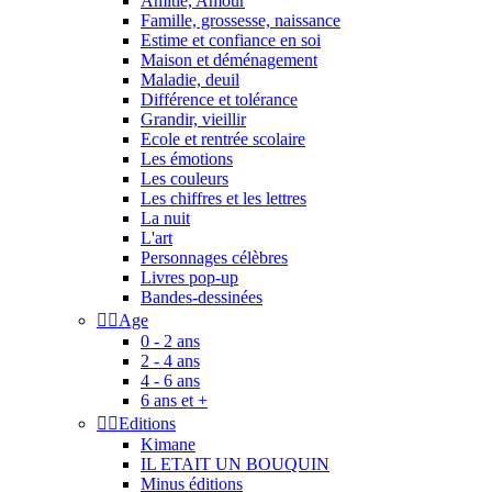
Amitié, Amour
Famille, grossesse, naissance
Estime et confiance en soi
Maison et déménagement
Maladie, deuil
Différence et tolérance
Grandir, vieillir
Ecole et rentrée scolaire
Les émotions
Les couleurs
Les chiffres et les lettres
La nuit
L'art
Personnages célèbres
Livres pop-up
Bandes-dessinées


Age
0 - 2 ans
2 - 4 ans
4 - 6 ans
6 ans et +


Editions
Kimane
IL ETAIT UN BOUQUIN
Minus éditions