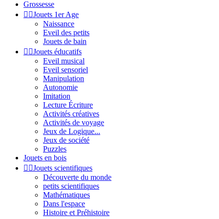
Grossesse


Jouets 1er Age
Naissance
Eveil des petits
Jouets de bain


Jouets éducatifs
Eveil musical
Eveil sensoriel
Manipulation
Autonomie
Imitation
Lecture Écriture
Activités créatives
Activités de voyage
Jeux de Logique...
Jeux de société
Puzzles
Jouets en bois


Jouets scientifiques
Découverte du monde
petits scientifiques
Mathématiques
Dans l'espace
Histoire et Préhistoire