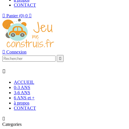
CONTACT

Panier
(0)
0


Connexion


ACCUEIL
0-3 ANS
3-6 ANS
6 ANS et +
à propos
CONTACT

Categories