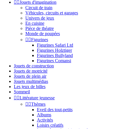


Jouets d'imagination
Circuit de train
Véhicules, circuits et garages
Univers de jeux
En cuisine
Pièce de théatre
Monde de poupées


Figurines
Figurines Safari Ltd
Figurines Holztiger
Figurines Bullyland
Figurines Comansi
Jouets de construction
Jouets de motricité
Jouets de plein air
Jouets multimédias
Les jeux de billes
Sommeil


Littérature jeunesse


Thèmes
Eveil des tout-petits
Albums
Activités
Loisirs créatifs