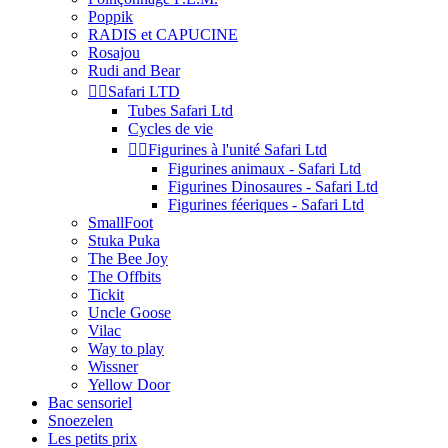
Poppik
RADIS et CAPUCINE
Rosajou
Rudi and Bear


Safari LTD
Tubes Safari Ltd
Cycles de vie


Figurines à l'unité Safari Ltd
Figurines animaux - Safari Ltd
Figurines Dinosaures - Safari Ltd
Figurines féeriques - Safari Ltd
SmallFoot
Stuka Puka
The Bee Joy
The Offbits
Tickit
Uncle Goose
Vilac
Way to play
Wissner
Yellow Door
Bac sensoriel
Snoezelen
Les petits prix