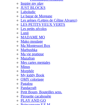
Inspire my play
JUST BLOCKS
Laboludic
Le bazar de Morgane
Les arènes (Lettres de Céline Alvarez)
LES PETITS YEUX VERTS
Les petits zécolos
Lunii
MADAME MO
Mako moulage
Ma Montessori Box
Marbushka
Ma vie pratique
Mazafran
Mes cartes mentales
Minus
Morphée
My kiddy Book
OMY coloriage
Pagalou
Pandacraft
Petit Boum, Bouteilles sens.
Pirouette cacahouète
PLAY AND GO
Poinçonnage F.E.M.