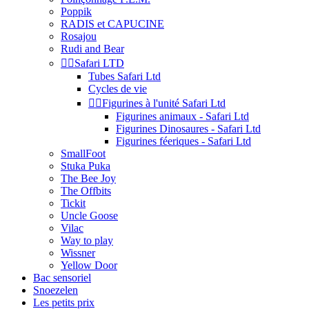
Poppik
RADIS et CAPUCINE
Rosajou
Rudi and Bear


Safari LTD
Tubes Safari Ltd
Cycles de vie


Figurines à l'unité Safari Ltd
Figurines animaux - Safari Ltd
Figurines Dinosaures - Safari Ltd
Figurines féeriques - Safari Ltd
SmallFoot
Stuka Puka
The Bee Joy
The Offbits
Tickit
Uncle Goose
Vilac
Way to play
Wissner
Yellow Door
Bac sensoriel
Snoezelen
Les petits prix