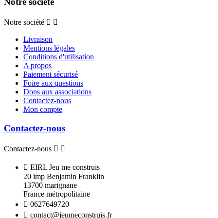
Notre société
Notre société


Livraison
Mentions légales
Conditions d'utilisation
A propos
Paiement sécurisé
Foire aux questions
Dons aux associations
Contactez-nous
Mon compte
Contactez-nous
Contactez-nous



EIRL Jeu me construis
20 imp Benjamin Franklin
13700 marignane
France métropolitaine

0627649720

contact@jeumeconstruis.fr