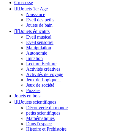
Grossesse


Jouets 1er Age
Naissance
Eveil des petits
Jouets de bain


Jouets éducatifs
Eveil musical
Eveil sensoriel
Manipulation
Autonomie
Imitation
Lecture Écriture
Activités créatives
Activités de voyage
Jeux de Logique...
Jeux de société
Puzzles
Jouets en bois


Jouets scientifiques
Découverte du monde
petits scientifiques
Mathématiques
Dans l'espace
Histoire et Préhistoire