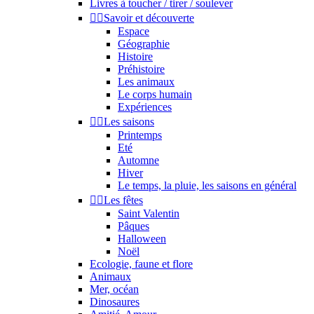
Livres à toucher / tirer / soulever


Savoir et découverte
Espace
Géographie
Histoire
Préhistoire
Les animaux
Le corps humain
Expériences


Les saisons
Printemps
Eté
Automne
Hiver
Le temps, la pluie, les saisons en général


Les fêtes
Saint Valentin
Pâques
Halloween
Noël
Ecologie, faune et flore
Animaux
Mer, océan
Dinosaures