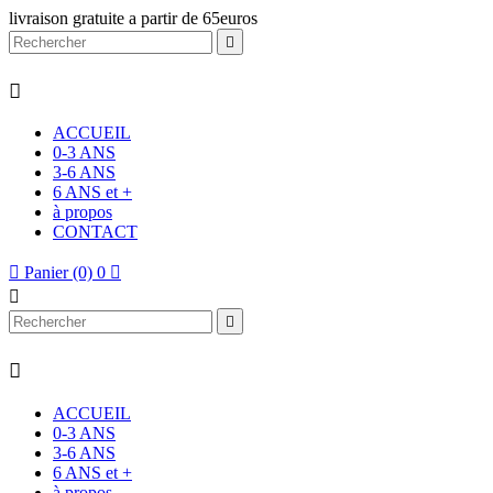
livraison gratuite a partir de 65euros


ACCUEIL
0-3 ANS
3-6 ANS
6 ANS et +
à propos
CONTACT

Panier
(0)
0




ACCUEIL
0-3 ANS
3-6 ANS
6 ANS et +
à propos