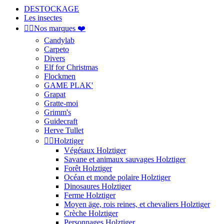
DESTOCKAGE
Les insectes


Nos marques ❤️
Candylab
Carpeto
Divers
Elf for Christmas
Flockmen
GAME PLAK'
Grapat
Gratte-moi
Grimm's
Guidecraft
Herve Tullet


Holztiger
Végétaux Holztiger
Savane et animaux sauvages Holztiger
Forêt Holztiger
Océan et monde polaire Holztiger
Dinosaures Holztiger
Ferme Holztiger
Moyen äge, rois reines, et chevaliers Holztiger
Crèche Holztiger
Personnages Holztiger