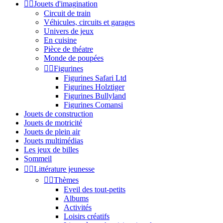


Jouets d'imagination
Circuit de train
Véhicules, circuits et garages
Univers de jeux
En cuisine
Pièce de théatre
Monde de poupées


Figurines
Figurines Safari Ltd
Figurines Holztiger
Figurines Bullyland
Figurines Comansi
Jouets de construction
Jouets de motricité
Jouets de plein air
Jouets multimédias
Les jeux de billes
Sommeil


Littérature jeunesse


Thèmes
Eveil des tout-petits
Albums
Activités
Loisirs créatifs