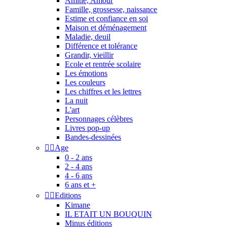
Amitié, Amour
Famille, grossesse, naissance
Estime et confiance en soi
Maison et déménagement
Maladie, deuil
Différence et tolérance
Grandir, vieillir
Ecole et rentrée scolaire
Les émotions
Les couleurs
Les chiffres et les lettres
La nuit
L'art
Personnages célèbres
Livres pop-up
Bandes-dessinées


Age
0 - 2 ans
2 - 4 ans
4 - 6 ans
6 ans et +


Editions
Kimane
IL ETAIT UN BOUQUIN
Minus éditions