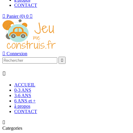
CONTACT

Panier
(0)
0


Connexion


ACCUEIL
0-3 ANS
3-6 ANS
6 ANS et +
à propos
CONTACT

Categories