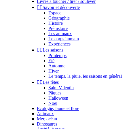
Livres à toucher / tirer / soulever


Savoir et découverte
Espace
Géographie
Histoire
Préhistoire
Les animaux
Le corps humain
Expériences


Les saisons
Printemps
Eté
Automne
Hiver
Le temps, la pluie, les saisons en général


Les fêtes
Saint Valentin
Pâques
Halloween
Noël
Ecologie, faune et flore
Animaux
Mer, océan
Dinosaures