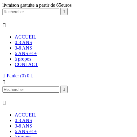
livraison gratuite a partir de 65euros


ACCUEIL
0-3 ANS
3-6 ANS
6 ANS et +
à propos
CONTACT

Panier
(0)
0




ACCUEIL
0-3 ANS
3-6 ANS
6 ANS et +
à propos