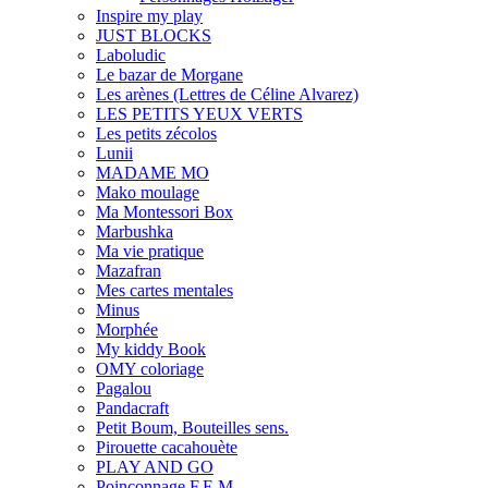
Inspire my play
JUST BLOCKS
Laboludic
Le bazar de Morgane
Les arènes (Lettres de Céline Alvarez)
LES PETITS YEUX VERTS
Les petits zécolos
Lunii
MADAME MO
Mako moulage
Ma Montessori Box
Marbushka
Ma vie pratique
Mazafran
Mes cartes mentales
Minus
Morphée
My kiddy Book
OMY coloriage
Pagalou
Pandacraft
Petit Boum, Bouteilles sens.
Pirouette cacahouète
PLAY AND GO
Poinçonnage F.E.M.