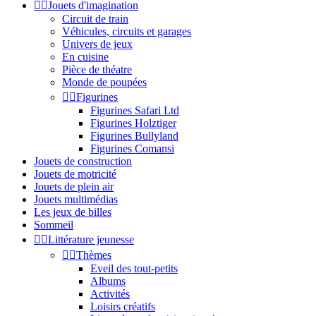


Jouets d'imagination
Circuit de train
Véhicules, circuits et garages
Univers de jeux
En cuisine
Pièce de théatre
Monde de poupées


Figurines
Figurines Safari Ltd
Figurines Holztiger
Figurines Bullyland
Figurines Comansi
Jouets de construction
Jouets de motricité
Jouets de plein air
Jouets multimédias
Les jeux de billes
Sommeil


Littérature jeunesse


Thèmes
Eveil des tout-petits
Albums
Activités
Loisirs créatifs