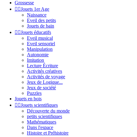
Grossesse


Jouets 1er Age
Naissance
Eveil des petits
Jouets de bain


Jouets éducatifs
Eveil musical
Eveil sensoriel
Manipulation
Autonomie
Imitation
Lecture Écriture
Activités créatives
Activités de voyage
Jeux de Logique...
Jeux de société
Puzzles
Jouets en bois


Jouets scientifiques
Découverte du monde
petits scientifiques
Mathématiques
Dans l'espace
Histoire et Préhistoire