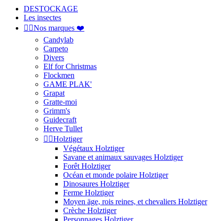
DESTOCKAGE
Les insectes


Nos marques ❤️
Candylab
Carpeto
Divers
Elf for Christmas
Flockmen
GAME PLAK'
Grapat
Gratte-moi
Grimm's
Guidecraft
Herve Tullet


Holztiger
Végétaux Holztiger
Savane et animaux sauvages Holztiger
Forêt Holztiger
Océan et monde polaire Holztiger
Dinosaures Holztiger
Ferme Holztiger
Moyen äge, rois reines, et chevaliers Holztiger
Crèche Holztiger
Personnages Holztiger