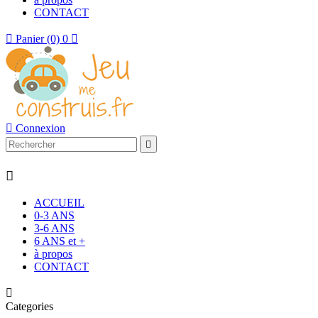
CONTACT

Panier
(0)
0


Connexion


ACCUEIL
0-3 ANS
3-6 ANS
6 ANS et +
à propos
CONTACT

Categories