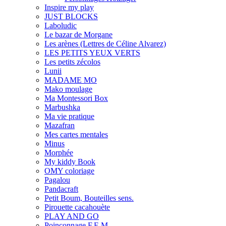
Inspire my play
JUST BLOCKS
Laboludic
Le bazar de Morgane
Les arènes (Lettres de Céline Alvarez)
LES PETITS YEUX VERTS
Les petits zécolos
Lunii
MADAME MO
Mako moulage
Ma Montessori Box
Marbushka
Ma vie pratique
Mazafran
Mes cartes mentales
Minus
Morphée
My kiddy Book
OMY coloriage
Pagalou
Pandacraft
Petit Boum, Bouteilles sens.
Pirouette cacahouète
PLAY AND GO
Poinçonnage F.E.M.