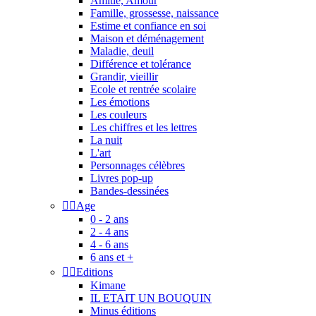
Amitié, Amour
Famille, grossesse, naissance
Estime et confiance en soi
Maison et déménagement
Maladie, deuil
Différence et tolérance
Grandir, vieillir
Ecole et rentrée scolaire
Les émotions
Les couleurs
Les chiffres et les lettres
La nuit
L'art
Personnages célèbres
Livres pop-up
Bandes-dessinées


Age
0 - 2 ans
2 - 4 ans
4 - 6 ans
6 ans et +


Editions
Kimane
IL ETAIT UN BOUQUIN
Minus éditions