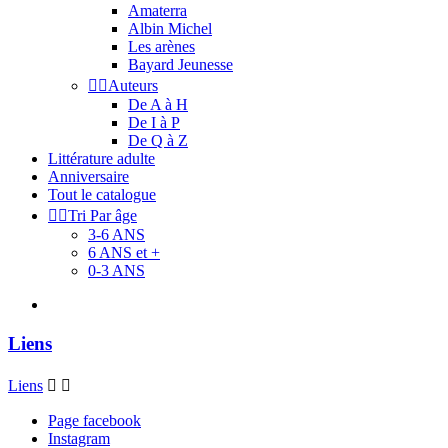
Amaterra
Albin Michel
Les arènes
Bayard Jeunesse


Auteurs
De A à H
De I à P
De Q à Z
Littérature adulte
Anniversaire
Tout le catalogue


Tri Par âge
3-6 ANS
6 ANS et +
0-3 ANS
Liens
Liens


Page facebook
Instagram