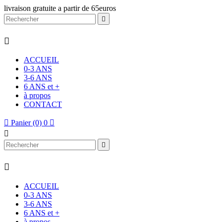
livraison gratuite a partir de 65euros


ACCUEIL
0-3 ANS
3-6 ANS
6 ANS et +
à propos
CONTACT

Panier
(0)
0




ACCUEIL
0-3 ANS
3-6 ANS
6 ANS et +
à propos