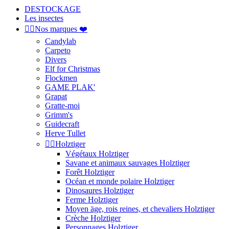
DESTOCKAGE
Les insectes


Nos marques ❤️
Candylab
Carpeto
Divers
Elf for Christmas
Flockmen
GAME PLAK'
Grapat
Gratte-moi
Grimm's
Guidecraft
Herve Tullet


Holztiger
Végétaux Holztiger
Savane et animaux sauvages Holztiger
Forêt Holztiger
Océan et monde polaire Holztiger
Dinosaures Holztiger
Ferme Holztiger
Moyen äge, rois reines, et chevaliers Holztiger
Crèche Holztiger
Personnages Holztiger