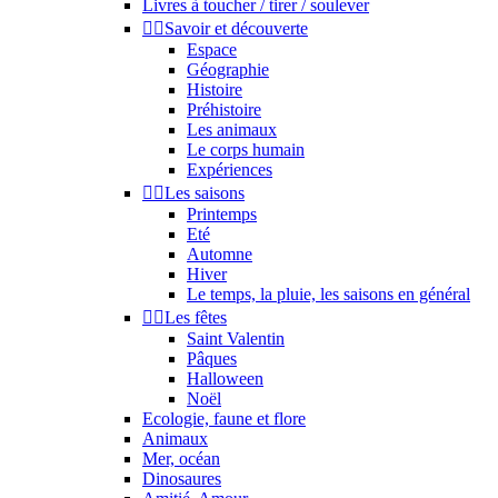
Livres à toucher / tirer / soulever


Savoir et découverte
Espace
Géographie
Histoire
Préhistoire
Les animaux
Le corps humain
Expériences


Les saisons
Printemps
Eté
Automne
Hiver
Le temps, la pluie, les saisons en général


Les fêtes
Saint Valentin
Pâques
Halloween
Noël
Ecologie, faune et flore
Animaux
Mer, océan
Dinosaures