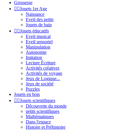
Grossesse


Jouets 1er Age
Naissance
Eveil des petits
Jouets de bain


Jouets éducatifs
Eveil musical
Eveil sensoriel
Manipulation
Autonomie
Imitation
Lecture Écriture
Activités créatives
Activités de voyage
Jeux de Logique...
Jeux de société
Puzzles
Jouets en bois


Jouets scientifiques
Découverte du monde
petits scientifiques
Mathématiques
Dans l'espace
Histoire et Préhistoire