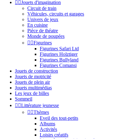


Jouets d'imagination
Circuit de train
Véhicules, circuits et garages
Univers de jeux
En cuisine
Pièce de théatre
Monde de poupées


Figurines
Figurines Safari Ltd
Figurines Holztiger
Figurines Bullyland
Figurines Comansi
Jouets de construction
Jouets de motricité
Jouets de plein air
Jouets multimédias
Les jeux de billes
Sommeil


Littérature jeunesse


Thèmes
Eveil des tout-petits
Albums
Activités
Loisirs créatifs