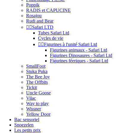
Poppik
RADIS et CAPUCINE
Rosajou
Rudi and Bear


Safari LTD
Tubes Safari Ltd
Cycles de vie


Figurines à l'unité Safari Ltd
Figurines animaux - Safari Ltd
Figurines Dinosaures - Safari Ltd
Figurines féeriques - Safari Ltd
SmallFoot
Stuka Puka
The Bee Joy
The Offbits
Tickit
Uncle Goose
Vilac
Way to play
Wissner
Yellow Door
Bac sensoriel
Snoezelen
Les petits prix