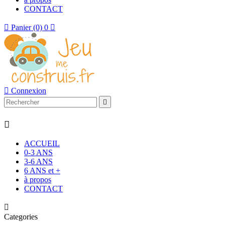
CONTACT

Panier
(0)
0


Connexion


ACCUEIL
0-3 ANS
3-6 ANS
6 ANS et +
à propos
CONTACT

Categories