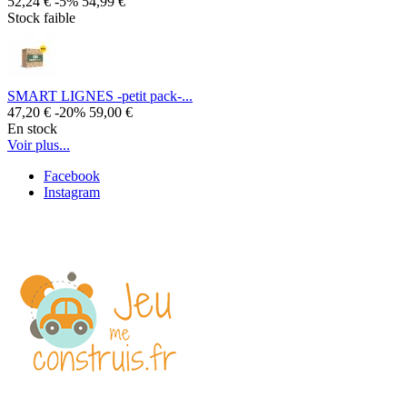
52,24 €
-5%
54,99 €
Stock faible
SMART LIGNES -petit pack-...
47,20 €
-20%
59,00 €
En stock
Voir plus...
Facebook
Instagram