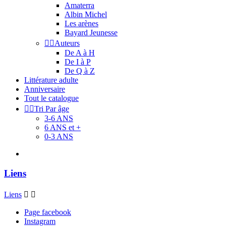
Amaterra
Albin Michel
Les arènes
Bayard Jeunesse


Auteurs
De A à H
De I à P
De Q à Z
Littérature adulte
Anniversaire
Tout le catalogue


Tri Par âge
3-6 ANS
6 ANS et +
0-3 ANS
Liens
Liens


Page facebook
Instagram