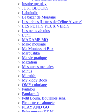
Inspire my play
JUST BLOCKS
Laboludic
Le bazar de Morgane
Les arènes (Lettres de Céline Alvarez)
LES PETITS YEUX VERTS
Les petits zécolos
Lunii
MADAME MO
Mako moulage
Ma Montessori Box
Marbushka
Ma vie pratique
Mazafran
Mes cartes mentales
Minus
Morphée
My kiddy Book
OMY coloriage
Pagalou
Pandacraft
Petit Boum, Bouteilles sens.
Pirouette cacahouète
PLAY AND GO
Poinçonnage F.E.M.