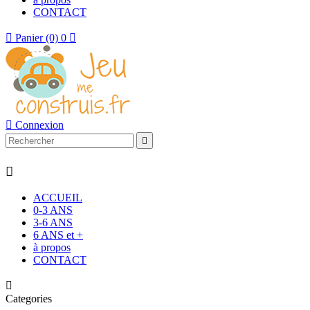
CONTACT

Panier
(0)
0


Connexion


ACCUEIL
0-3 ANS
3-6 ANS
6 ANS et +
à propos
CONTACT

Categories