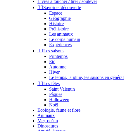
Livres à toucher / tirer / soulever


Savoir et découverte
Espace
Géographie
Histoire
Préhistoire
Les animaux
Le corps humain
Expériences


Les saisons
Printemps
Eté
Automne
Hiver
Le temps, la pluie, les saisons en général


Les fêtes
Saint Valentin
Pâques
Halloween
Noël
Ecologie, faune et flore
Animaux
Mer, océan
Dinosaures