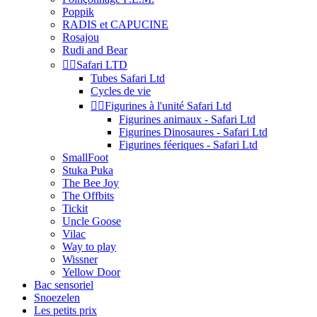
Poppik
RADIS et CAPUCINE
Rosajou
Rudi and Bear


Safari LTD
Tubes Safari Ltd
Cycles de vie


Figurines à l'unité Safari Ltd
Figurines animaux - Safari Ltd
Figurines Dinosaures - Safari Ltd
Figurines féeriques - Safari Ltd
SmallFoot
Stuka Puka
The Bee Joy
The Offbits
Tickit
Uncle Goose
Vilac
Way to play
Wissner
Yellow Door
Bac sensoriel
Snoezelen
Les petits prix