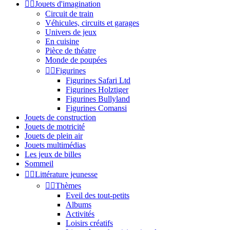


Jouets d'imagination
Circuit de train
Véhicules, circuits et garages
Univers de jeux
En cuisine
Pièce de théatre
Monde de poupées


Figurines
Figurines Safari Ltd
Figurines Holztiger
Figurines Bullyland
Figurines Comansi
Jouets de construction
Jouets de motricité
Jouets de plein air
Jouets multimédias
Les jeux de billes
Sommeil


Littérature jeunesse


Thèmes
Eveil des tout-petits
Albums
Activités
Loisirs créatifs