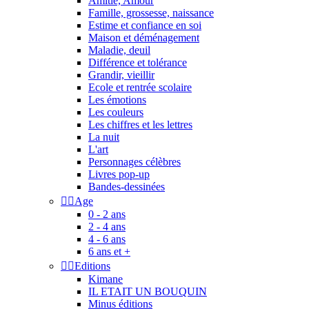
Amitié, Amour
Famille, grossesse, naissance
Estime et confiance en soi
Maison et déménagement
Maladie, deuil
Différence et tolérance
Grandir, vieillir
Ecole et rentrée scolaire
Les émotions
Les couleurs
Les chiffres et les lettres
La nuit
L'art
Personnages célèbres
Livres pop-up
Bandes-dessinées


Age
0 - 2 ans
2 - 4 ans
4 - 6 ans
6 ans et +


Editions
Kimane
IL ETAIT UN BOUQUIN
Minus éditions