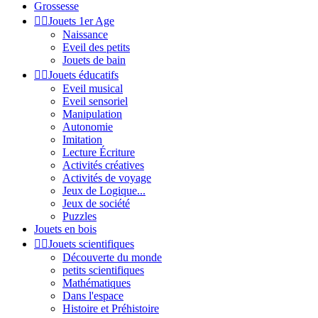
Grossesse


Jouets 1er Age
Naissance
Eveil des petits
Jouets de bain


Jouets éducatifs
Eveil musical
Eveil sensoriel
Manipulation
Autonomie
Imitation
Lecture Écriture
Activités créatives
Activités de voyage
Jeux de Logique...
Jeux de société
Puzzles
Jouets en bois


Jouets scientifiques
Découverte du monde
petits scientifiques
Mathématiques
Dans l'espace
Histoire et Préhistoire