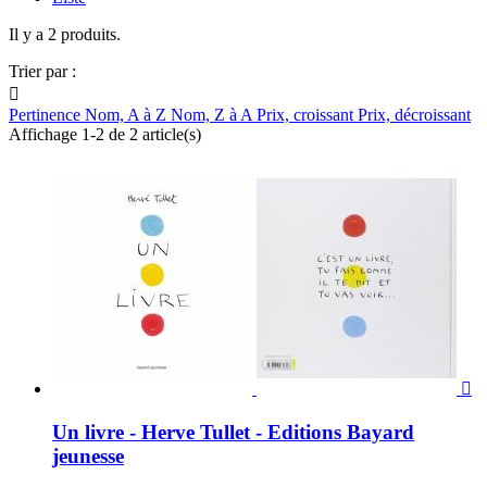
Il y a 2 produits.
Trier par :

Pertinence
Nom, A à Z
Nom, Z à A
Prix, croissant
Prix, décroissant
Affichage 1-2 de 2 article(s)

Un livre - Herve Tullet - Editions Bayard
jeunesse