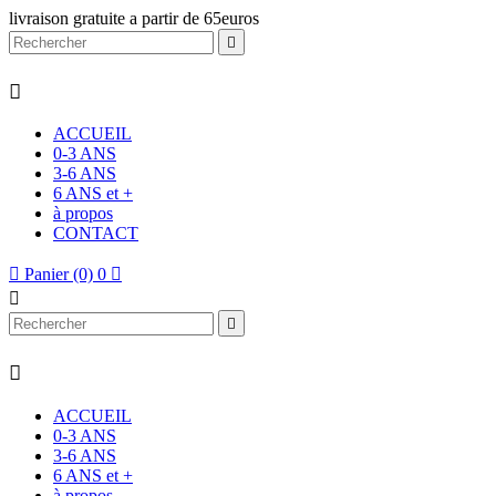
livraison gratuite a partir de 65euros


ACCUEIL
0-3 ANS
3-6 ANS
6 ANS et +
à propos
CONTACT

Panier
(0)
0




ACCUEIL
0-3 ANS
3-6 ANS
6 ANS et +
à propos