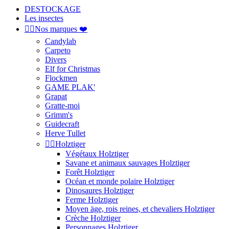
DESTOCKAGE
Les insectes


Nos marques ❤️
Candylab
Carpeto
Divers
Elf for Christmas
Flockmen
GAME PLAK'
Grapat
Gratte-moi
Grimm's
Guidecraft
Herve Tullet


Holztiger
Végétaux Holztiger
Savane et animaux sauvages Holztiger
Forêt Holztiger
Océan et monde polaire Holztiger
Dinosaures Holztiger
Ferme Holztiger
Moyen äge, rois reines, et chevaliers Holztiger
Crèche Holztiger
Personnages Holztiger