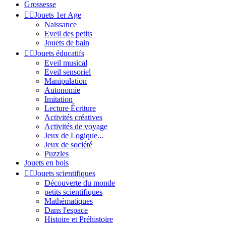
Grossesse


Jouets 1er Age
Naissance
Eveil des petits
Jouets de bain


Jouets éducatifs
Eveil musical
Eveil sensoriel
Manipulation
Autonomie
Imitation
Lecture Écriture
Activités créatives
Activités de voyage
Jeux de Logique...
Jeux de société
Puzzles
Jouets en bois


Jouets scientifiques
Découverte du monde
petits scientifiques
Mathématiques
Dans l'espace
Histoire et Préhistoire