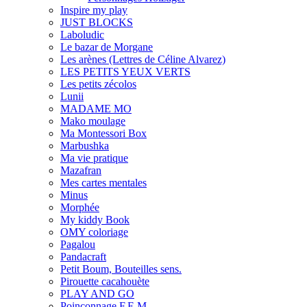
Inspire my play
JUST BLOCKS
Laboludic
Le bazar de Morgane
Les arènes (Lettres de Céline Alvarez)
LES PETITS YEUX VERTS
Les petits zécolos
Lunii
MADAME MO
Mako moulage
Ma Montessori Box
Marbushka
Ma vie pratique
Mazafran
Mes cartes mentales
Minus
Morphée
My kiddy Book
OMY coloriage
Pagalou
Pandacraft
Petit Boum, Bouteilles sens.
Pirouette cacahouète
PLAY AND GO
Poinçonnage F.E.M.