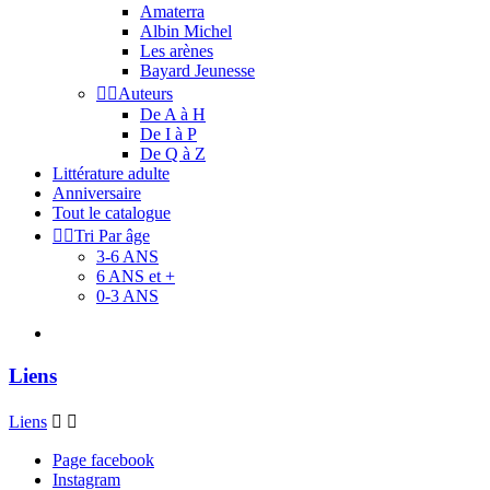
Amaterra
Albin Michel
Les arènes
Bayard Jeunesse


Auteurs
De A à H
De I à P
De Q à Z
Littérature adulte
Anniversaire
Tout le catalogue


Tri Par âge
3-6 ANS
6 ANS et +
0-3 ANS
Liens
Liens


Page facebook
Instagram