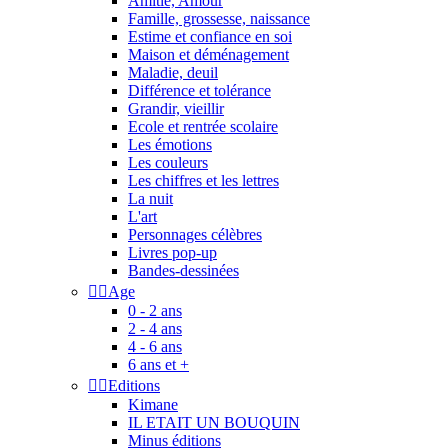
Amitié, Amour
Famille, grossesse, naissance
Estime et confiance en soi
Maison et déménagement
Maladie, deuil
Différence et tolérance
Grandir, vieillir
Ecole et rentrée scolaire
Les émotions
Les couleurs
Les chiffres et les lettres
La nuit
L'art
Personnages célèbres
Livres pop-up
Bandes-dessinées


Age
0 - 2 ans
2 - 4 ans
4 - 6 ans
6 ans et +


Editions
Kimane
IL ETAIT UN BOUQUIN
Minus éditions