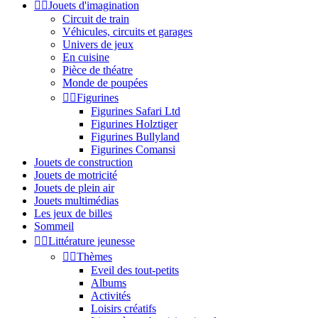


Jouets d'imagination
Circuit de train
Véhicules, circuits et garages
Univers de jeux
En cuisine
Pièce de théatre
Monde de poupées


Figurines
Figurines Safari Ltd
Figurines Holztiger
Figurines Bullyland
Figurines Comansi
Jouets de construction
Jouets de motricité
Jouets de plein air
Jouets multimédias
Les jeux de billes
Sommeil


Littérature jeunesse


Thèmes
Eveil des tout-petits
Albums
Activités
Loisirs créatifs