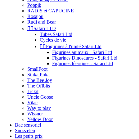
Poppik
RADIS et CAPUCINE
Rosajou
Rudi and Bear


Safari LTD
Tubes Safari Ltd
Cycles de vie


Figurines à l'unité Safari Ltd
Figurines animaux - Safari Ltd
Figurines Dinosaures - Safari Ltd
Figurines féeriques - Safari Ltd
SmallFoot
Stuka Puka
The Bee Joy
The Offbits
Tickit
Uncle Goose
Vilac
Way to play
Wissner
Yellow Door
Bac sensoriel
Snoezelen
Les petits prix