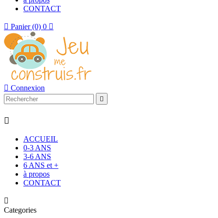
CONTACT

Panier
(0)
0


Connexion


ACCUEIL
0-3 ANS
3-6 ANS
6 ANS et +
à propos
CONTACT

Categories