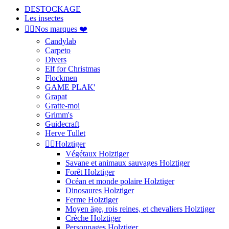
DESTOCKAGE
Les insectes


Nos marques ❤️
Candylab
Carpeto
Divers
Elf for Christmas
Flockmen
GAME PLAK'
Grapat
Gratte-moi
Grimm's
Guidecraft
Herve Tullet


Holztiger
Végétaux Holztiger
Savane et animaux sauvages Holztiger
Forêt Holztiger
Océan et monde polaire Holztiger
Dinosaures Holztiger
Ferme Holztiger
Moyen äge, rois reines, et chevaliers Holztiger
Crèche Holztiger
Personnages Holztiger