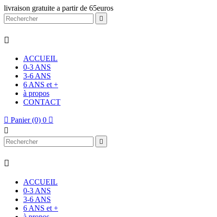
livraison gratuite a partir de 65euros


ACCUEIL
0-3 ANS
3-6 ANS
6 ANS et +
à propos
CONTACT

Panier
(0)
0




ACCUEIL
0-3 ANS
3-6 ANS
6 ANS et +
à propos