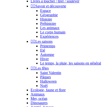
Livres à toucher / tirer / soulever


Savoir et découverte
Espace
Géographie
Histoire
Préhistoire
Les animaux
Le corps humain
Expériences


Les saisons
Printemps
Eté
Automne
Hiver
Le temps, la pluie, les saisons en général


Les fêtes
Saint Valentin
Pâques
Halloween
Noël
Ecologie, faune et flore
Animaux
Mer, océan
Dinosaures