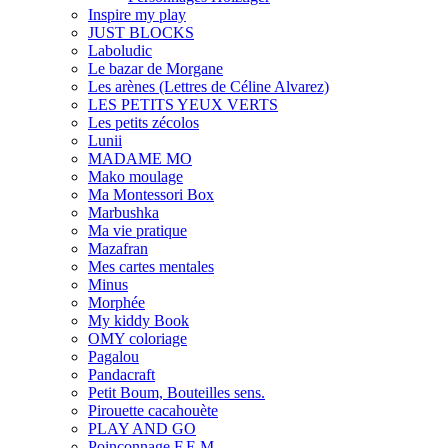
Inspire my play
JUST BLOCKS
Laboludic
Le bazar de Morgane
Les arènes (Lettres de Céline Alvarez)
LES PETITS YEUX VERTS
Les petits zécolos
Lunii
MADAME MO
Mako moulage
Ma Montessori Box
Marbushka
Ma vie pratique
Mazafran
Mes cartes mentales
Minus
Morphée
My kiddy Book
OMY coloriage
Pagalou
Pandacraft
Petit Boum, Bouteilles sens.
Pirouette cacahouète
PLAY AND GO
Poinçonnage F.E.M.