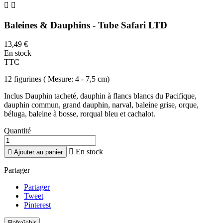


Baleines & Dauphins - Tube Safari LTD
13,49 €
En stock
TTC
12 figurines ( Mesure: 4 - 7,5 cm)
Inclus Dauphin tacheté, dauphin à flancs blancs du Pacifique,
dauphin commun, grand dauphin, narval, baleine grise, orque,
béluga, baleine à bosse, rorqual bleu et cachalot.
Quantité

En stock

Ajouter au panier
Partager
Partager
Tweet
Pinterest