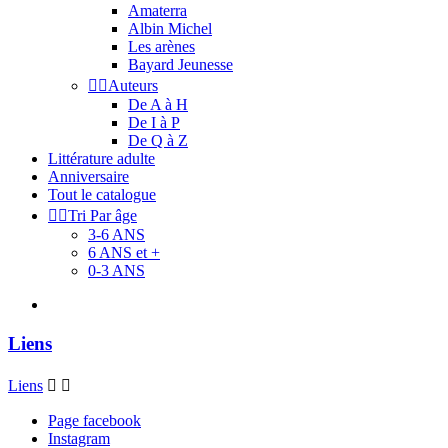
Amaterra
Albin Michel
Les arènes
Bayard Jeunesse


Auteurs
De A à H
De I à P
De Q à Z
Littérature adulte
Anniversaire
Tout le catalogue


Tri Par âge
3-6 ANS
6 ANS et +
0-3 ANS
Liens
Liens


Page facebook
Instagram