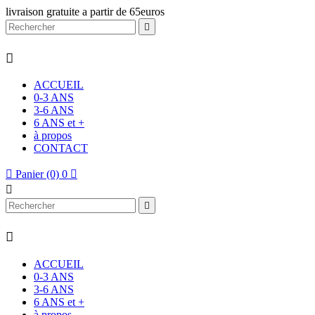
livraison gratuite a partir de 65euros


ACCUEIL
0-3 ANS
3-6 ANS
6 ANS et +
à propos
CONTACT

Panier
(0)
0




ACCUEIL
0-3 ANS
3-6 ANS
6 ANS et +
à propos