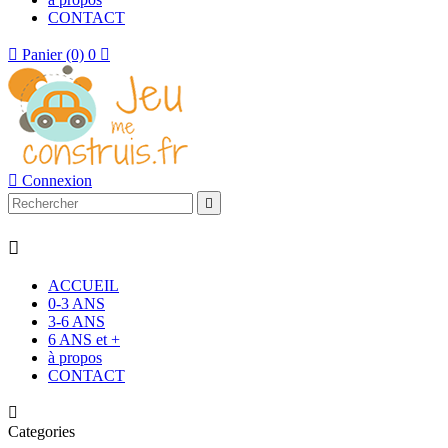
CONTACT

Panier
(0)
0


Connexion


ACCUEIL
0-3 ANS
3-6 ANS
6 ANS et +
à propos
CONTACT

Categories