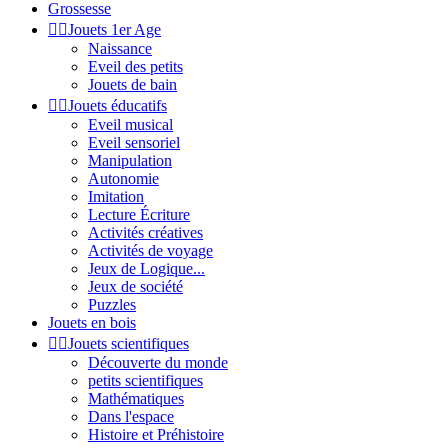
Grossesse


Jouets 1er Age
Naissance
Eveil des petits
Jouets de bain


Jouets éducatifs
Eveil musical
Eveil sensoriel
Manipulation
Autonomie
Imitation
Lecture Écriture
Activités créatives
Activités de voyage
Jeux de Logique...
Jeux de société
Puzzles
Jouets en bois


Jouets scientifiques
Découverte du monde
petits scientifiques
Mathématiques
Dans l'espace
Histoire et Préhistoire