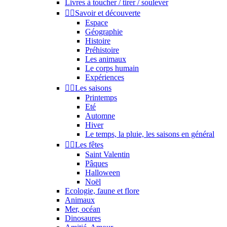
Livres à toucher / tirer / soulever


Savoir et découverte
Espace
Géographie
Histoire
Préhistoire
Les animaux
Le corps humain
Expériences


Les saisons
Printemps
Eté
Automne
Hiver
Le temps, la pluie, les saisons en général


Les fêtes
Saint Valentin
Pâques
Halloween
Noël
Ecologie, faune et flore
Animaux
Mer, océan
Dinosaures