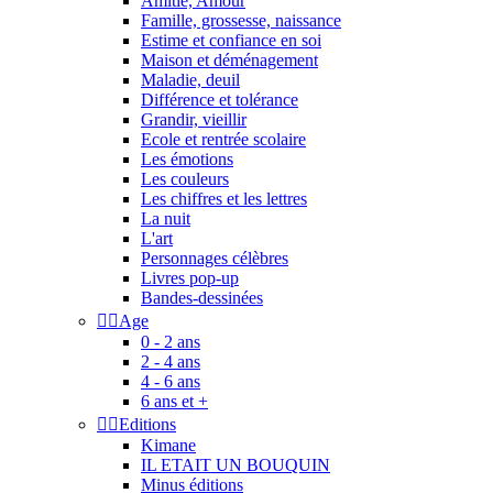
Amitié, Amour
Famille, grossesse, naissance
Estime et confiance en soi
Maison et déménagement
Maladie, deuil
Différence et tolérance
Grandir, vieillir
Ecole et rentrée scolaire
Les émotions
Les couleurs
Les chiffres et les lettres
La nuit
L'art
Personnages célèbres
Livres pop-up
Bandes-dessinées


Age
0 - 2 ans
2 - 4 ans
4 - 6 ans
6 ans et +


Editions
Kimane
IL ETAIT UN BOUQUIN
Minus éditions