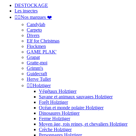
DESTOCKAGE
Les insectes


Nos marques ❤️
Candylab
Carpeto
Divers
Elf for Christmas
Flockmen
GAME PLAK'
Grapat
Gratte-moi
Grimm's
Guidecraft
Herve Tullet


Holztiger
Végétaux Holztiger
Savane et animaux sauvages Holztiger
Forêt Holztiger
Océan et monde polaire Holztiger
Dinosaures Holztiger
Ferme Holztiger
Moyen äge, rois reines, et chevaliers Holztiger
Crèche Holztiger
Personnages Holztiger