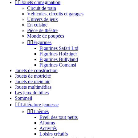


Jouets d'imagination
Circuit de train
Véhicules, circuits et garages
Univers de jeux
En cuisine
Pièce de théatre
Monde de poupées


Figurines
Figurines Safari Ltd
Figurines Holztiger
Figurines Bullyland
Figurines Comansi
Jouets de construction
Jouets de motricité
Jouets de plein air
Jouets multimédias
Les jeux de billes
Sommeil


Littérature jeunesse


Thèmes
Eveil des tout-petits
Albums
Activités
Loisirs créatifs