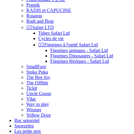
Poppik
RADIS et CAPUCINE
Rosajou
Rudi and Bear


Safari LTD
Tubes Safari Ltd
Cycles de vie


Figurines à l'unité Safari Ltd
Figurines animaux - Safari Ltd
Figurines Dinosaures - Safari Ltd
Figurines féeriques - Safari Ltd
SmallFoot
Stuka Puka
The Bee Joy
The Offbits
Tickit
Uncle Goose
Vilac
Way to play
Wissner
Yellow Door
Bac sensoriel
Snoezelen
Les petits prix