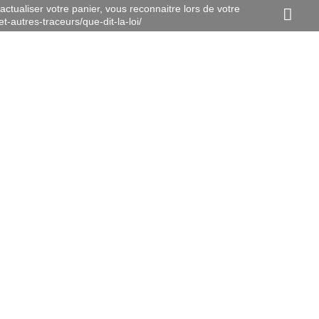
actualiser votre panier, vous reconnaitre lors de votre
t-autres-traceurs/que-dit-la-loi/