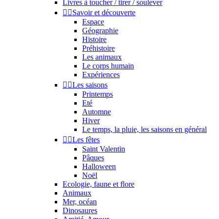
Livres à toucher / tirer / soulever


Savoir et découverte
Espace
Géographie
Histoire
Préhistoire
Les animaux
Le corps humain
Expériences


Les saisons
Printemps
Eté
Automne
Hiver
Le temps, la pluie, les saisons en général


Les fêtes
Saint Valentin
Pâques
Halloween
Noël
Ecologie, faune et flore
Animaux
Mer, océan
Dinosaures