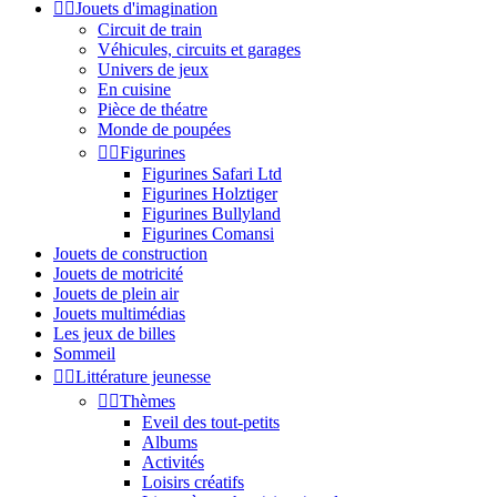


Jouets d'imagination
Circuit de train
Véhicules, circuits et garages
Univers de jeux
En cuisine
Pièce de théatre
Monde de poupées


Figurines
Figurines Safari Ltd
Figurines Holztiger
Figurines Bullyland
Figurines Comansi
Jouets de construction
Jouets de motricité
Jouets de plein air
Jouets multimédias
Les jeux de billes
Sommeil


Littérature jeunesse


Thèmes
Eveil des tout-petits
Albums
Activités
Loisirs créatifs