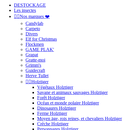
DESTOCKAGE
Les insectes


Nos marques ❤️
Candylab
Carpeto
Divers
Elf for Christmas
Flockmen
GAME PLAK'
Grapat
Gratte-moi
Grimm's
Guidecraft
Herve Tullet


Holztiger
Végétaux Holztiger
Savane et animaux sauvages Holztiger
Forêt Holztiger
Océan et monde polaire Holztiger
Dinosaures Holztiger
Ferme Holztiger
Moyen äge, rois reines, et chevaliers Holztiger
Crèche Holztiger
Personnages Holztiger