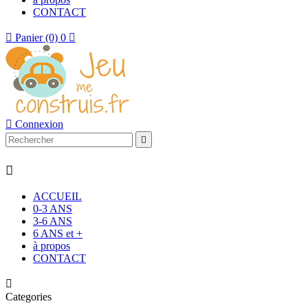
CONTACT

Panier
(0)
0


Connexion


ACCUEIL
0-3 ANS
3-6 ANS
6 ANS et +
à propos
CONTACT

Categories