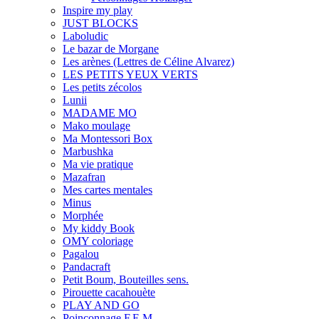
Inspire my play
JUST BLOCKS
Laboludic
Le bazar de Morgane
Les arènes (Lettres de Céline Alvarez)
LES PETITS YEUX VERTS
Les petits zécolos
Lunii
MADAME MO
Mako moulage
Ma Montessori Box
Marbushka
Ma vie pratique
Mazafran
Mes cartes mentales
Minus
Morphée
My kiddy Book
OMY coloriage
Pagalou
Pandacraft
Petit Boum, Bouteilles sens.
Pirouette cacahouète
PLAY AND GO
Poinçonnage F.E.M.