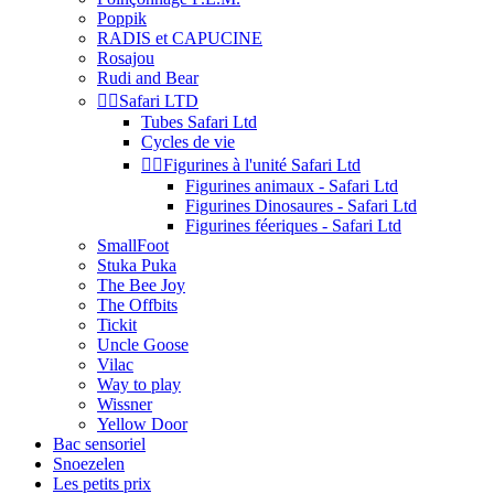
Poppik
RADIS et CAPUCINE
Rosajou
Rudi and Bear


Safari LTD
Tubes Safari Ltd
Cycles de vie


Figurines à l'unité Safari Ltd
Figurines animaux - Safari Ltd
Figurines Dinosaures - Safari Ltd
Figurines féeriques - Safari Ltd
SmallFoot
Stuka Puka
The Bee Joy
The Offbits
Tickit
Uncle Goose
Vilac
Way to play
Wissner
Yellow Door
Bac sensoriel
Snoezelen
Les petits prix