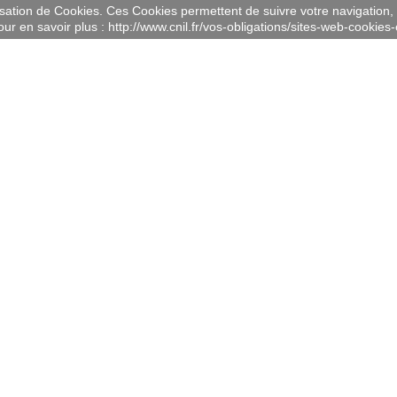
lisation de Cookies. Ces Cookies permettent de suivre votre navigation, 
ur en savoir plus : http://www.cnil.fr/vos-obligations/sites-web-cookies-e