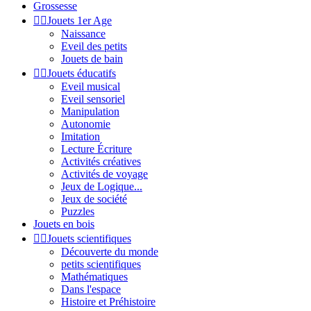
Grossesse


Jouets 1er Age
Naissance
Eveil des petits
Jouets de bain


Jouets éducatifs
Eveil musical
Eveil sensoriel
Manipulation
Autonomie
Imitation
Lecture Écriture
Activités créatives
Activités de voyage
Jeux de Logique...
Jeux de société
Puzzles
Jouets en bois


Jouets scientifiques
Découverte du monde
petits scientifiques
Mathématiques
Dans l'espace
Histoire et Préhistoire