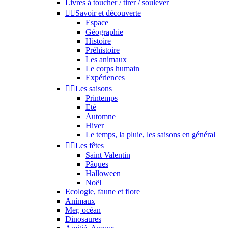
Livres à toucher / tirer / soulever


Savoir et découverte
Espace
Géographie
Histoire
Préhistoire
Les animaux
Le corps humain
Expériences


Les saisons
Printemps
Eté
Automne
Hiver
Le temps, la pluie, les saisons en général


Les fêtes
Saint Valentin
Pâques
Halloween
Noël
Ecologie, faune et flore
Animaux
Mer, océan
Dinosaures