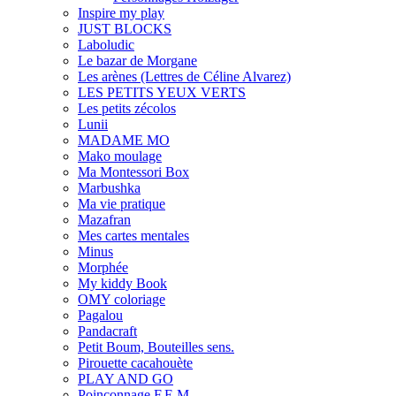
Inspire my play
JUST BLOCKS
Laboludic
Le bazar de Morgane
Les arènes (Lettres de Céline Alvarez)
LES PETITS YEUX VERTS
Les petits zécolos
Lunii
MADAME MO
Mako moulage
Ma Montessori Box
Marbushka
Ma vie pratique
Mazafran
Mes cartes mentales
Minus
Morphée
My kiddy Book
OMY coloriage
Pagalou
Pandacraft
Petit Boum, Bouteilles sens.
Pirouette cacahouète
PLAY AND GO
Poinçonnage F.E.M.