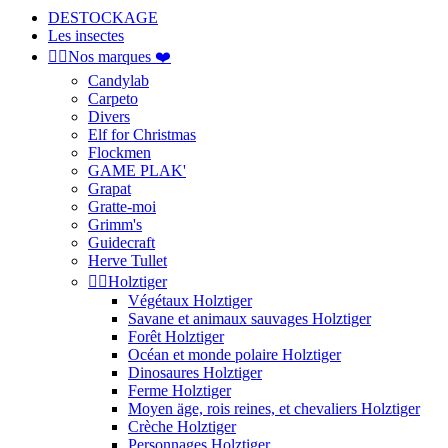
DESTOCKAGE
Les insectes


Nos marques ❤️
Candylab
Carpeto
Divers
Elf for Christmas
Flockmen
GAME PLAK'
Grapat
Gratte-moi
Grimm's
Guidecraft
Herve Tullet


Holztiger
Végétaux Holztiger
Savane et animaux sauvages Holztiger
Forêt Holztiger
Océan et monde polaire Holztiger
Dinosaures Holztiger
Ferme Holztiger
Moyen äge, rois reines, et chevaliers Holztiger
Crèche Holztiger
Personnages Holztiger