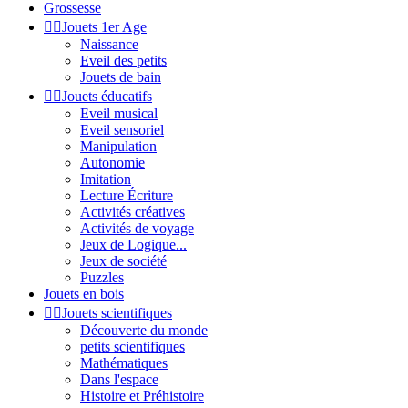
Grossesse


Jouets 1er Age
Naissance
Eveil des petits
Jouets de bain


Jouets éducatifs
Eveil musical
Eveil sensoriel
Manipulation
Autonomie
Imitation
Lecture Écriture
Activités créatives
Activités de voyage
Jeux de Logique...
Jeux de société
Puzzles
Jouets en bois


Jouets scientifiques
Découverte du monde
petits scientifiques
Mathématiques
Dans l'espace
Histoire et Préhistoire