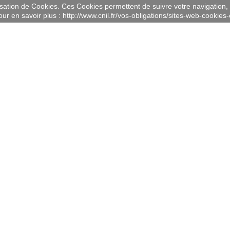
lisation de Cookies. Ces Cookies permettent de suivre votre navigation, 
ur en savoir plus : http://www.cnil.fr/vos-obligations/sites-web-cookies-e