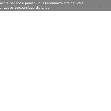
actualiser votre panier, vous reconnaitre lors de votre
t-autres-traceurs/que-dit-la-loi/