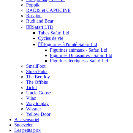
Poppik
RADIS et CAPUCINE
Rosajou
Rudi and Bear


Safari LTD
Tubes Safari Ltd
Cycles de vie


Figurines à l'unité Safari Ltd
Figurines animaux - Safari Ltd
Figurines Dinosaures - Safari Ltd
Figurines féeriques - Safari Ltd
SmallFoot
Stuka Puka
The Bee Joy
The Offbits
Tickit
Uncle Goose
Vilac
Way to play
Wissner
Yellow Door
Bac sensoriel
Snoezelen
Les petits prix