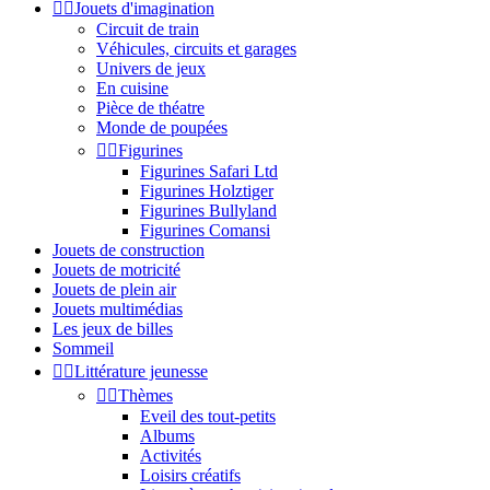


Jouets d'imagination
Circuit de train
Véhicules, circuits et garages
Univers de jeux
En cuisine
Pièce de théatre
Monde de poupées


Figurines
Figurines Safari Ltd
Figurines Holztiger
Figurines Bullyland
Figurines Comansi
Jouets de construction
Jouets de motricité
Jouets de plein air
Jouets multimédias
Les jeux de billes
Sommeil


Littérature jeunesse


Thèmes
Eveil des tout-petits
Albums
Activités
Loisirs créatifs