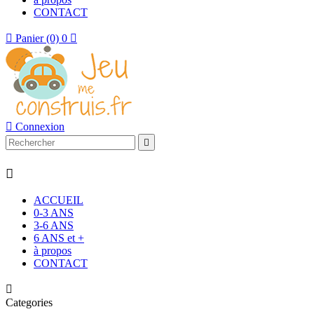
CONTACT

Panier
(0)
0


Connexion


ACCUEIL
0-3 ANS
3-6 ANS
6 ANS et +
à propos
CONTACT

Categories