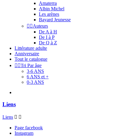
Amaterra
Albin Michel
Les arènes
Bayard Jeunesse


Auteurs
De A à H
De I à P
De Q à Z
Littérature adulte
Anniversaire
Tout le catalogue


Tri Par âge
3-6 ANS
6 ANS et +
0-3 ANS
Liens
Liens


Page facebook
Instagram