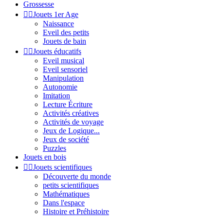
Grossesse


Jouets 1er Age
Naissance
Eveil des petits
Jouets de bain


Jouets éducatifs
Eveil musical
Eveil sensoriel
Manipulation
Autonomie
Imitation
Lecture Écriture
Activités créatives
Activités de voyage
Jeux de Logique...
Jeux de société
Puzzles
Jouets en bois


Jouets scientifiques
Découverte du monde
petits scientifiques
Mathématiques
Dans l'espace
Histoire et Préhistoire