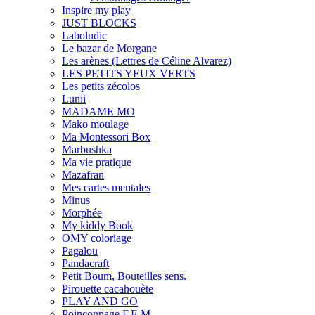
Inspire my play
JUST BLOCKS
Laboludic
Le bazar de Morgane
Les arènes (Lettres de Céline Alvarez)
LES PETITS YEUX VERTS
Les petits zécolos
Lunii
MADAME MO
Mako moulage
Ma Montessori Box
Marbushka
Ma vie pratique
Mazafran
Mes cartes mentales
Minus
Morphée
My kiddy Book
OMY coloriage
Pagalou
Pandacraft
Petit Boum, Bouteilles sens.
Pirouette cacahouète
PLAY AND GO
Poinçonnage F.E.M.