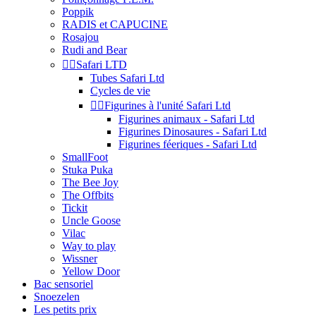
Poppik
RADIS et CAPUCINE
Rosajou
Rudi and Bear


Safari LTD
Tubes Safari Ltd
Cycles de vie


Figurines à l'unité Safari Ltd
Figurines animaux - Safari Ltd
Figurines Dinosaures - Safari Ltd
Figurines féeriques - Safari Ltd
SmallFoot
Stuka Puka
The Bee Joy
The Offbits
Tickit
Uncle Goose
Vilac
Way to play
Wissner
Yellow Door
Bac sensoriel
Snoezelen
Les petits prix