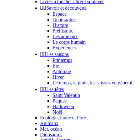
Livres à toucher / tirer / soulever


Savoir et découverte
Espace
Géographie
Histoire
Préhistoire
Les animaux
Le corps humain
Expériences


Les saisons
Printemps
Eté
Automne
Hiver
Le temps, la pluie, les saisons en général


Les fêtes
Saint Valentin
Pâques
Halloween
Noël
Ecologie, faune et flore
Animaux
Mer, océan
Dinosaures