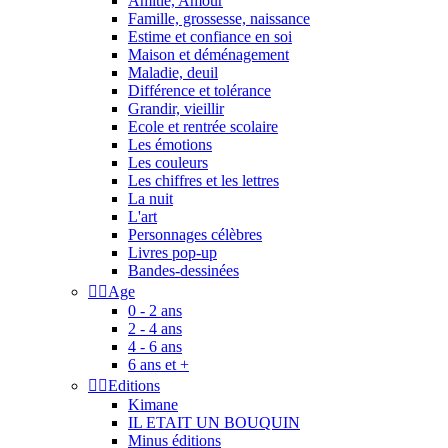
Amitié, Amour
Famille, grossesse, naissance
Estime et confiance en soi
Maison et déménagement
Maladie, deuil
Différence et tolérance
Grandir, vieillir
Ecole et rentrée scolaire
Les émotions
Les couleurs
Les chiffres et les lettres
La nuit
L'art
Personnages célèbres
Livres pop-up
Bandes-dessinées


Age
0 - 2 ans
2 - 4 ans
4 - 6 ans
6 ans et +


Editions
Kimane
IL ETAIT UN BOUQUIN
Minus éditions