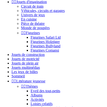


Jouets d'imagination
Circuit de train
Véhicules, circuits et garages
Univers de jeux
En cuisine
Pièce de théatre
Monde de poupées


Figurines
Figurines Safari Ltd
Figurines Holztiger
Figurines Bullyland
Figurines Comansi
Jouets de construction
Jouets de motricité
Jouets de plein air
Jouets multimédias
Les jeux de billes
Sommeil


Littérature jeunesse


Thèmes
Eveil des tout-petits
Albums
Activités
Loisirs créatifs