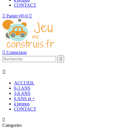
CONTACT

Panier
(0)
0


Connexion


ACCUEIL
0-3 ANS
3-6 ANS
6 ANS et +
à propos
CONTACT

Categories