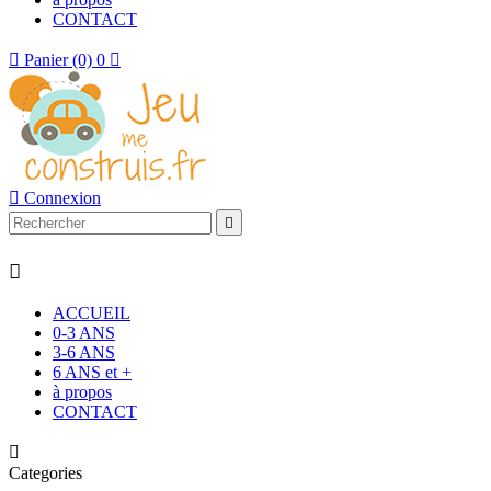
CONTACT

Panier
(0)
0


Connexion


ACCUEIL
0-3 ANS
3-6 ANS
6 ANS et +
à propos
CONTACT

Categories