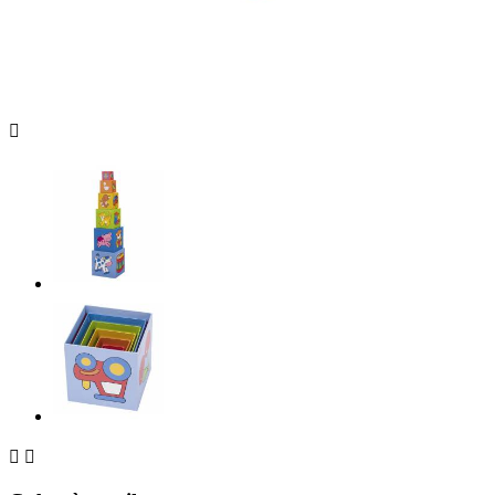


