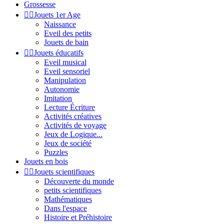
Grossesse


Jouets 1er Age
Naissance
Eveil des petits
Jouets de bain


Jouets éducatifs
Eveil musical
Eveil sensoriel
Manipulation
Autonomie
Imitation
Lecture Écriture
Activités créatives
Activités de voyage
Jeux de Logique...
Jeux de société
Puzzles
Jouets en bois


Jouets scientifiques
Découverte du monde
petits scientifiques
Mathématiques
Dans l'espace
Histoire et Préhistoire