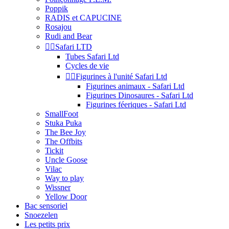
Poppik
RADIS et CAPUCINE
Rosajou
Rudi and Bear


Safari LTD
Tubes Safari Ltd
Cycles de vie


Figurines à l'unité Safari Ltd
Figurines animaux - Safari Ltd
Figurines Dinosaures - Safari Ltd
Figurines féeriques - Safari Ltd
SmallFoot
Stuka Puka
The Bee Joy
The Offbits
Tickit
Uncle Goose
Vilac
Way to play
Wissner
Yellow Door
Bac sensoriel
Snoezelen
Les petits prix