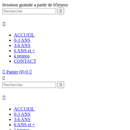
livraison gratuite a partir de 65euros


ACCUEIL
0-3 ANS
3-6 ANS
6 ANS et +
à propos
CONTACT

Panier
(0)
0




ACCUEIL
0-3 ANS
3-6 ANS
6 ANS et +
à propos