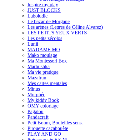
Inspire my play
JUST BLOCKS
Laboludic
Le bazar de Morgane
Les arènes (Lettres de Céline Alvarez)
LES PETITS YEUX VERTS
Les petits zécolos
Lunii
MADAME MO
Mako moulage
Ma Montessori Box
Marbushka
Ma vie pratique
Mazafran
Mes cartes mentales
Minus
Morphée
My kiddy Book
OMY coloriage
Pagalou
Pandacraft
Petit Boum, Bouteilles sens.
Pirouette cacahouète
PLAY AND GO
Poinçonnage F.E.M.