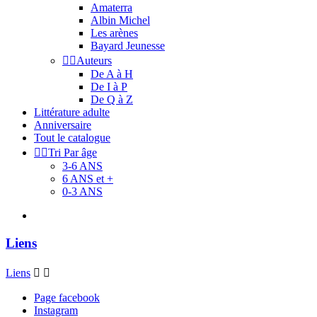
Amaterra
Albin Michel
Les arènes
Bayard Jeunesse


Auteurs
De A à H
De I à P
De Q à Z
Littérature adulte
Anniversaire
Tout le catalogue


Tri Par âge
3-6 ANS
6 ANS et +
0-3 ANS
Liens
Liens


Page facebook
Instagram