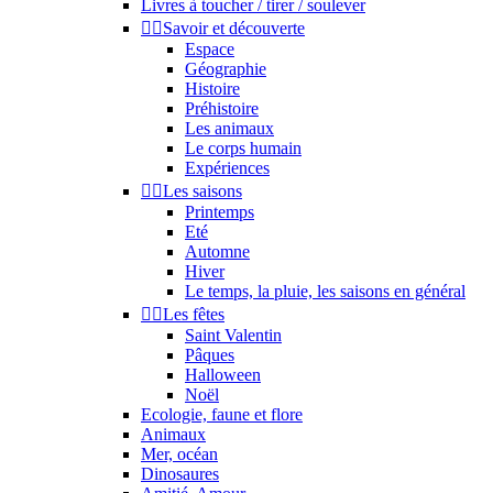
Livres à toucher / tirer / soulever


Savoir et découverte
Espace
Géographie
Histoire
Préhistoire
Les animaux
Le corps humain
Expériences


Les saisons
Printemps
Eté
Automne
Hiver
Le temps, la pluie, les saisons en général


Les fêtes
Saint Valentin
Pâques
Halloween
Noël
Ecologie, faune et flore
Animaux
Mer, océan
Dinosaures