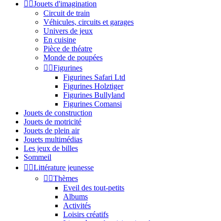


Jouets d'imagination
Circuit de train
Véhicules, circuits et garages
Univers de jeux
En cuisine
Pièce de théatre
Monde de poupées


Figurines
Figurines Safari Ltd
Figurines Holztiger
Figurines Bullyland
Figurines Comansi
Jouets de construction
Jouets de motricité
Jouets de plein air
Jouets multimédias
Les jeux de billes
Sommeil


Littérature jeunesse


Thèmes
Eveil des tout-petits
Albums
Activités
Loisirs créatifs