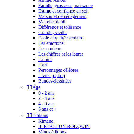
Amitié, Amour
Famille, grossesse, naissance
Estime et confiance en soi
Maison et déménagement
Maladie, deuil
Différence et tolérance
Grandir, vieillir
Ecole et rentrée scolaire
Les émotions
Les couleurs
Les chiffres et les lettres
La nuit
L'art
Personnages célèbres
Livres pop-up
Bandes-dessinées


Age
0 - 2 ans
2 - 4 ans
4 - 6 ans
6 ans et +


Editions
Kimane
IL ETAIT UN BOUQUIN
Minus éditions