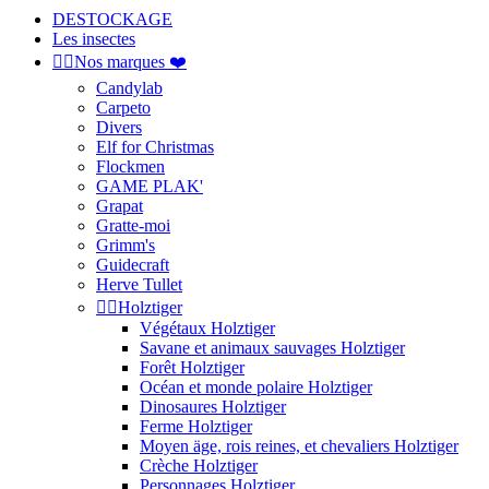
DESTOCKAGE
Les insectes


Nos marques ❤️
Candylab
Carpeto
Divers
Elf for Christmas
Flockmen
GAME PLAK'
Grapat
Gratte-moi
Grimm's
Guidecraft
Herve Tullet


Holztiger
Végétaux Holztiger
Savane et animaux sauvages Holztiger
Forêt Holztiger
Océan et monde polaire Holztiger
Dinosaures Holztiger
Ferme Holztiger
Moyen äge, rois reines, et chevaliers Holztiger
Crèche Holztiger
Personnages Holztiger