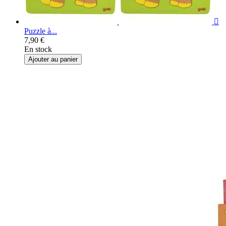

Puzzle à...
7,90 €
En stock
Ajouter au panier