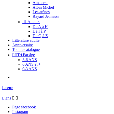
Amaterra
Albin Michel
Les arènes
Bayard Jeunesse


Auteurs
De A à H
De I à P
De Q à Z
Littérature adulte
Anniversaire
Tout le catalogue


Tri Par âge
3-6 ANS
6 ANS et +
0-3 ANS
Liens
Liens


Page facebook
Instagram