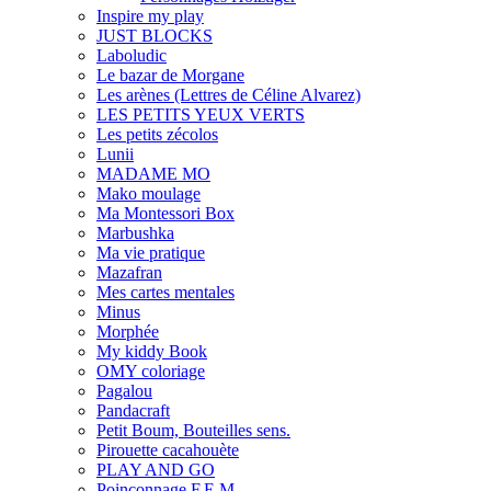
Inspire my play
JUST BLOCKS
Laboludic
Le bazar de Morgane
Les arènes (Lettres de Céline Alvarez)
LES PETITS YEUX VERTS
Les petits zécolos
Lunii
MADAME MO
Mako moulage
Ma Montessori Box
Marbushka
Ma vie pratique
Mazafran
Mes cartes mentales
Minus
Morphée
My kiddy Book
OMY coloriage
Pagalou
Pandacraft
Petit Boum, Bouteilles sens.
Pirouette cacahouète
PLAY AND GO
Poinçonnage F.E.M.