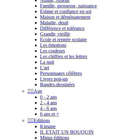
Amitié, Amour
Famille, grossesse, naissance
Estime et confiance en soi
Maison et déménagement
Maladie, deuil
Différence et tolérance
Grandir, vieillir
Ecole et rentrée scolaire
Les émotions
Les couleurs
Les chiffres et les lettres
La nuit
L'art
Personnages célèbres
Livres pop-up
Bandes-dessinées


Age
0 - 2 ans
2 - 4 ans
4 - 6 ans
6 ans et +


Editions
Kimane
IL ETAIT UN BOUQUIN
Minus éditions