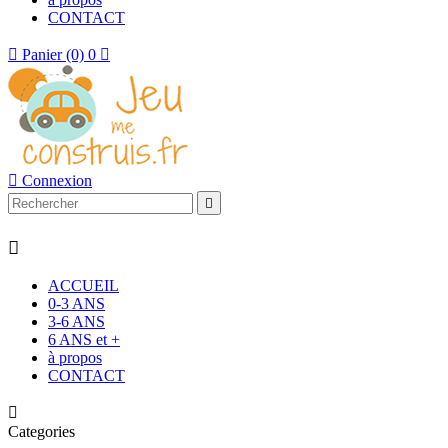
CONTACT

Panier
(0)
0


Connexion


ACCUEIL
0-3 ANS
3-6 ANS
6 ANS et +
à propos
CONTACT

Categories