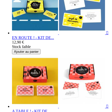

EN ROUTE ! - KIT DE...
12,90 €
Stock faible
Ajouter au panier

A TABLE ! - KIT DE...