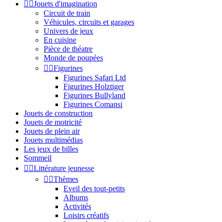


Jouets d'imagination
Circuit de train
Véhicules, circuits et garages
Univers de jeux
En cuisine
Pièce de théatre
Monde de poupées


Figurines
Figurines Safari Ltd
Figurines Holztiger
Figurines Bullyland
Figurines Comansi
Jouets de construction
Jouets de motricité
Jouets de plein air
Jouets multimédias
Les jeux de billes
Sommeil


Littérature jeunesse


Thèmes
Eveil des tout-petits
Albums
Activités
Loisirs créatifs