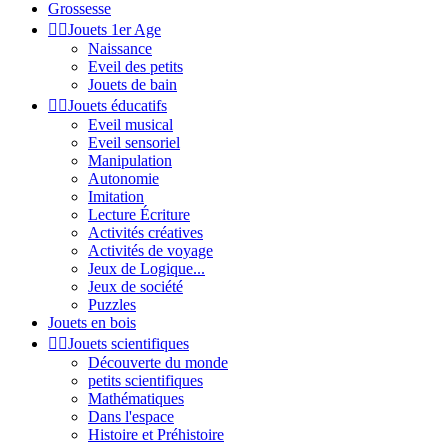
Grossesse


Jouets 1er Age
Naissance
Eveil des petits
Jouets de bain


Jouets éducatifs
Eveil musical
Eveil sensoriel
Manipulation
Autonomie
Imitation
Lecture Écriture
Activités créatives
Activités de voyage
Jeux de Logique...
Jeux de société
Puzzles
Jouets en bois


Jouets scientifiques
Découverte du monde
petits scientifiques
Mathématiques
Dans l'espace
Histoire et Préhistoire