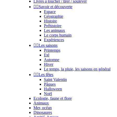
Livres à toucher / tirer / soulever


Savoir et découverte
Espace
Géographie
Histoire
Préhistoire
Les animaux
Le corps humain
Expériences


Les saisons
Printemps
Eté
Automne
Hiver
Le temps, la pluie, les saisons en général


Les fêtes
Saint Valentin
Pâques
Halloween
Noël
Ecologie, faune et flore
Animaux
Mer, océan
Dinosaures