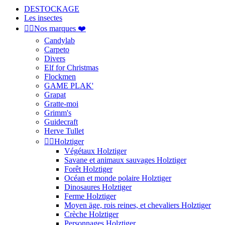
DESTOCKAGE
Les insectes


Nos marques ❤️
Candylab
Carpeto
Divers
Elf for Christmas
Flockmen
GAME PLAK'
Grapat
Gratte-moi
Grimm's
Guidecraft
Herve Tullet


Holztiger
Végétaux Holztiger
Savane et animaux sauvages Holztiger
Forêt Holztiger
Océan et monde polaire Holztiger
Dinosaures Holztiger
Ferme Holztiger
Moyen äge, rois reines, et chevaliers Holztiger
Crèche Holztiger
Personnages Holztiger