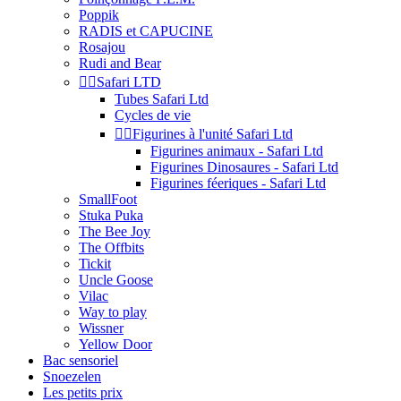
Poppik
RADIS et CAPUCINE
Rosajou
Rudi and Bear


Safari LTD
Tubes Safari Ltd
Cycles de vie


Figurines à l'unité Safari Ltd
Figurines animaux - Safari Ltd
Figurines Dinosaures - Safari Ltd
Figurines féeriques - Safari Ltd
SmallFoot
Stuka Puka
The Bee Joy
The Offbits
Tickit
Uncle Goose
Vilac
Way to play
Wissner
Yellow Door
Bac sensoriel
Snoezelen
Les petits prix