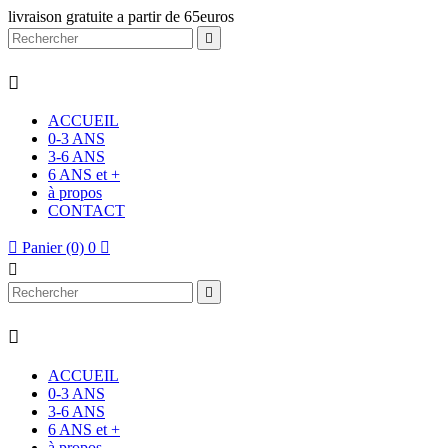
livraison gratuite a partir de 65euros


ACCUEIL
0-3 ANS
3-6 ANS
6 ANS et +
à propos
CONTACT

Panier
(0)
0




ACCUEIL
0-3 ANS
3-6 ANS
6 ANS et +
à propos