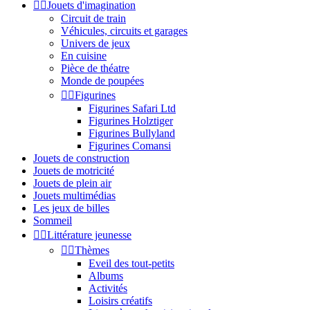


Jouets d'imagination
Circuit de train
Véhicules, circuits et garages
Univers de jeux
En cuisine
Pièce de théatre
Monde de poupées


Figurines
Figurines Safari Ltd
Figurines Holztiger
Figurines Bullyland
Figurines Comansi
Jouets de construction
Jouets de motricité
Jouets de plein air
Jouets multimédias
Les jeux de billes
Sommeil


Littérature jeunesse


Thèmes
Eveil des tout-petits
Albums
Activités
Loisirs créatifs