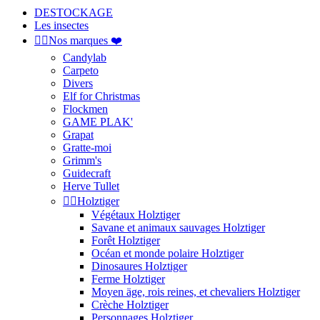
DESTOCKAGE
Les insectes


Nos marques ❤️
Candylab
Carpeto
Divers
Elf for Christmas
Flockmen
GAME PLAK'
Grapat
Gratte-moi
Grimm's
Guidecraft
Herve Tullet


Holztiger
Végétaux Holztiger
Savane et animaux sauvages Holztiger
Forêt Holztiger
Océan et monde polaire Holztiger
Dinosaures Holztiger
Ferme Holztiger
Moyen äge, rois reines, et chevaliers Holztiger
Crèche Holztiger
Personnages Holztiger