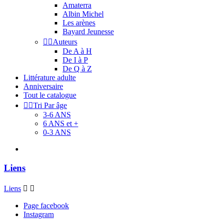
Amaterra
Albin Michel
Les arènes
Bayard Jeunesse


Auteurs
De A à H
De I à P
De Q à Z
Littérature adulte
Anniversaire
Tout le catalogue


Tri Par âge
3-6 ANS
6 ANS et +
0-3 ANS
Liens
Liens


Page facebook
Instagram