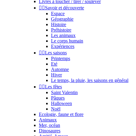
Livres à toucher / tirer / soulever


Savoir et découverte
Espace
Géographie
Histoire
Préhistoire
Les animaux
Le corps humain
Expériences


Les saisons
Printemps
Eté
Automne
Hiver
Le temps, la pluie, les saisons en général


Les fêtes
Saint Valentin
Pâques
Halloween
Noël
Ecologie, faune et flore
Animaux
Mer, océan
Dinosaures