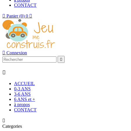
CONTACT

Panier
(0)
0


Connexion


ACCUEIL
0-3 ANS
3-6 ANS
6 ANS et +
à propos
CONTACT

Categories