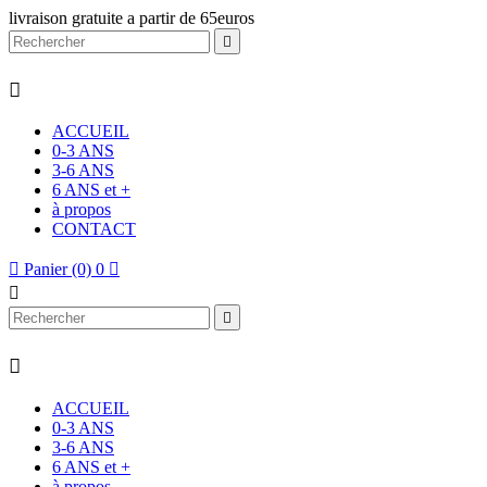
livraison gratuite a partir de 65euros


ACCUEIL
0-3 ANS
3-6 ANS
6 ANS et +
à propos
CONTACT

Panier
(0)
0




ACCUEIL
0-3 ANS
3-6 ANS
6 ANS et +
à propos