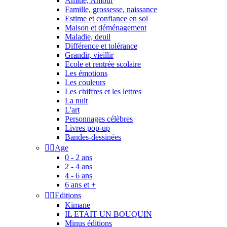
Amitié, Amour
Famille, grossesse, naissance
Estime et confiance en soi
Maison et déménagement
Maladie, deuil
Différence et tolérance
Grandir, vieillir
Ecole et rentrée scolaire
Les émotions
Les couleurs
Les chiffres et les lettres
La nuit
L'art
Personnages célèbres
Livres pop-up
Bandes-dessinées


Age
0 - 2 ans
2 - 4 ans
4 - 6 ans
6 ans et +


Editions
Kimane
IL ETAIT UN BOUQUIN
Minus éditions