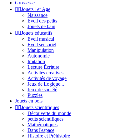
Grossesse


Jouets 1er Age
Naissance
Eveil des petits
Jouets de bain


Jouets éducatifs
Eveil musical
Eveil sensoriel
Manipulation
Autonomie
Imitation
Lecture Écriture
Activités créatives
Activités de voyage
Jeux de Logique...
Jeux de société
Puzzles
Jouets en bois


Jouets scientifiques
Découverte du monde
petits scientifiques
Mathématiques
Dans l'espace
Histoire et Préhistoire