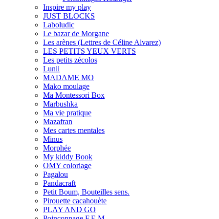
Inspire my play
JUST BLOCKS
Laboludic
Le bazar de Morgane
Les arènes (Lettres de Céline Alvarez)
LES PETITS YEUX VERTS
Les petits zécolos
Lunii
MADAME MO
Mako moulage
Ma Montessori Box
Marbushka
Ma vie pratique
Mazafran
Mes cartes mentales
Minus
Morphée
My kiddy Book
OMY coloriage
Pagalou
Pandacraft
Petit Boum, Bouteilles sens.
Pirouette cacahouète
PLAY AND GO
Poinçonnage F.E.M.