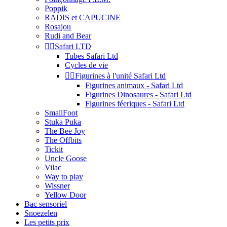
Poppik
RADIS et CAPUCINE
Rosajou
Rudi and Bear


Safari LTD
Tubes Safari Ltd
Cycles de vie


Figurines à l'unité Safari Ltd
Figurines animaux - Safari Ltd
Figurines Dinosaures - Safari Ltd
Figurines féeriques - Safari Ltd
SmallFoot
Stuka Puka
The Bee Joy
The Offbits
Tickit
Uncle Goose
Vilac
Way to play
Wissner
Yellow Door
Bac sensoriel
Snoezelen
Les petits prix