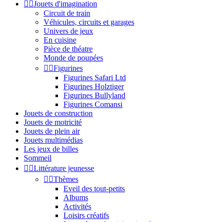


Jouets d'imagination
Circuit de train
Véhicules, circuits et garages
Univers de jeux
En cuisine
Pièce de théatre
Monde de poupées


Figurines
Figurines Safari Ltd
Figurines Holztiger
Figurines Bullyland
Figurines Comansi
Jouets de construction
Jouets de motricité
Jouets de plein air
Jouets multimédias
Les jeux de billes
Sommeil


Littérature jeunesse


Thèmes
Eveil des tout-petits
Albums
Activités
Loisirs créatifs