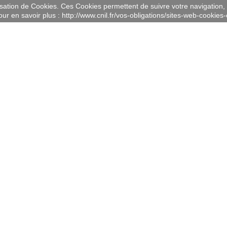
lisation de Cookies. Ces Cookies permettent de suivre votre navigation, 
ur en savoir plus : http://www.cnil.fr/vos-obligations/sites-web-cookies-e