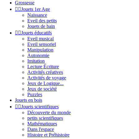
Grossesse


Jouets 1er Age
Naissance
Eveil des petits
Jouets de bain


Jouets éducatifs
Eveil musical
Eveil sensoriel
Manipulation
Autonomie
Imitation
Lecture Écriture
Activités créatives
Activités de voyage
Jeux de Logique...
Jeux de société
Puzzles
Jouets en bois


Jouets scientifiques
Découverte du monde
petits scientifiques
Mathématiques
Dans l'espace
Histoire et Préhistoire