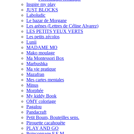
Inspire my play
JUST BLOCKS
Laboludic
Le bazar de Morgane
Les arènes (Lettres de Céline Alvarez)
LES PETITS YEUX VERTS
Les petits zécolos
Lunii
MADAME MO
Mako moulage
Ma Montessori Box
Marbushka
Ma vie pratique
Mazafran
Mes cartes mentales
Minus
Morphée
My kiddy Book
OMY coloriage
Pagalou
Pandacraft
Petit Boum, Bouteilles sens.
Pirouette cacahouète
PLAY AND GO
Poinçonnage F.E.M.