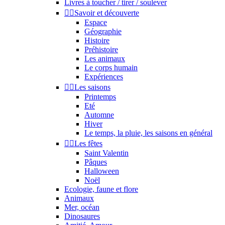
Livres à toucher / tirer / soulever


Savoir et découverte
Espace
Géographie
Histoire
Préhistoire
Les animaux
Le corps humain
Expériences


Les saisons
Printemps
Eté
Automne
Hiver
Le temps, la pluie, les saisons en général


Les fêtes
Saint Valentin
Pâques
Halloween
Noël
Ecologie, faune et flore
Animaux
Mer, océan
Dinosaures