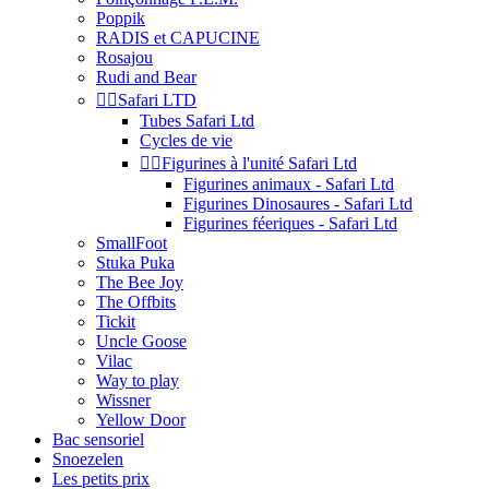
Poppik
RADIS et CAPUCINE
Rosajou
Rudi and Bear


Safari LTD
Tubes Safari Ltd
Cycles de vie


Figurines à l'unité Safari Ltd
Figurines animaux - Safari Ltd
Figurines Dinosaures - Safari Ltd
Figurines féeriques - Safari Ltd
SmallFoot
Stuka Puka
The Bee Joy
The Offbits
Tickit
Uncle Goose
Vilac
Way to play
Wissner
Yellow Door
Bac sensoriel
Snoezelen
Les petits prix