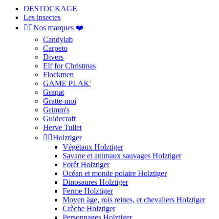
DESTOCKAGE
Les insectes


Nos marques ❤️
Candylab
Carpeto
Divers
Elf for Christmas
Flockmen
GAME PLAK'
Grapat
Gratte-moi
Grimm's
Guidecraft
Herve Tullet


Holztiger
Végétaux Holztiger
Savane et animaux sauvages Holztiger
Forêt Holztiger
Océan et monde polaire Holztiger
Dinosaures Holztiger
Ferme Holztiger
Moyen äge, rois reines, et chevaliers Holztiger
Crèche Holztiger
Personnages Holztiger