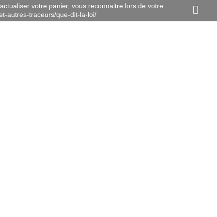
actualiser votre panier, vous reconnaitre lors de votre
t-autres-traceurs/que-dit-la-loi/