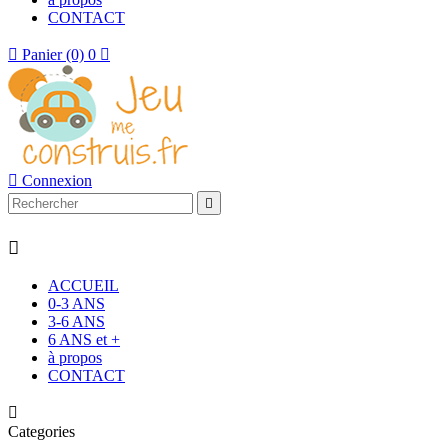
CONTACT

Panier
(0)
0


Connexion


ACCUEIL
0-3 ANS
3-6 ANS
6 ANS et +
à propos
CONTACT

Categories