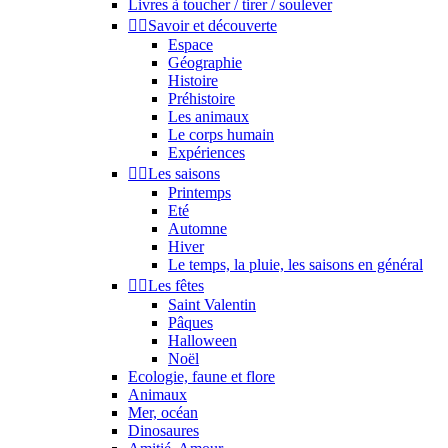
Livres à toucher / tirer / soulever


Savoir et découverte
Espace
Géographie
Histoire
Préhistoire
Les animaux
Le corps humain
Expériences


Les saisons
Printemps
Eté
Automne
Hiver
Le temps, la pluie, les saisons en général


Les fêtes
Saint Valentin
Pâques
Halloween
Noël
Ecologie, faune et flore
Animaux
Mer, océan
Dinosaures