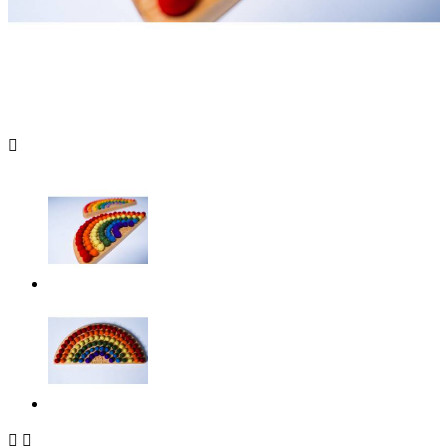


