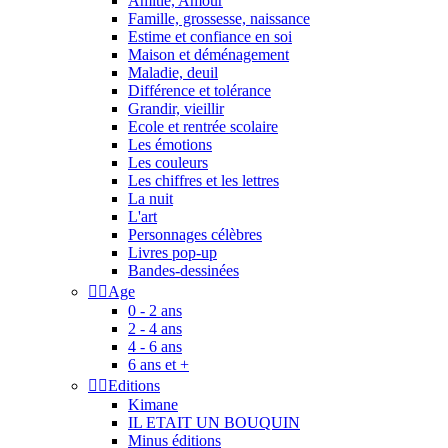
Amitié, Amour
Famille, grossesse, naissance
Estime et confiance en soi
Maison et déménagement
Maladie, deuil
Différence et tolérance
Grandir, vieillir
Ecole et rentrée scolaire
Les émotions
Les couleurs
Les chiffres et les lettres
La nuit
L'art
Personnages célèbres
Livres pop-up
Bandes-dessinées


Age
0 - 2 ans
2 - 4 ans
4 - 6 ans
6 ans et +


Editions
Kimane
IL ETAIT UN BOUQUIN
Minus éditions