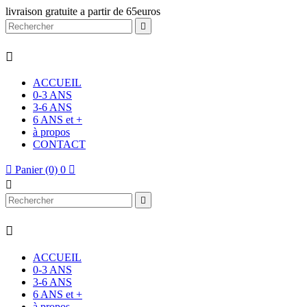
livraison gratuite a partir de 65euros


ACCUEIL
0-3 ANS
3-6 ANS
6 ANS et +
à propos
CONTACT

Panier
(0)
0




ACCUEIL
0-3 ANS
3-6 ANS
6 ANS et +
à propos