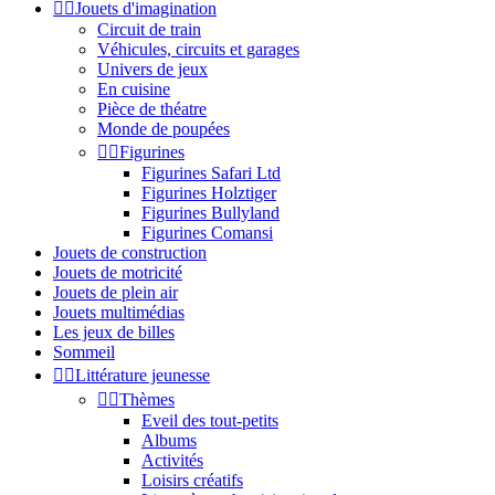


Jouets d'imagination
Circuit de train
Véhicules, circuits et garages
Univers de jeux
En cuisine
Pièce de théatre
Monde de poupées


Figurines
Figurines Safari Ltd
Figurines Holztiger
Figurines Bullyland
Figurines Comansi
Jouets de construction
Jouets de motricité
Jouets de plein air
Jouets multimédias
Les jeux de billes
Sommeil


Littérature jeunesse


Thèmes
Eveil des tout-petits
Albums
Activités
Loisirs créatifs