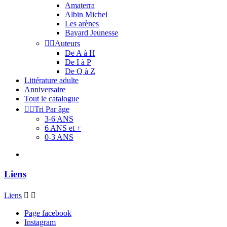
Amaterra
Albin Michel
Les arènes
Bayard Jeunesse


Auteurs
De A à H
De I à P
De Q à Z
Littérature adulte
Anniversaire
Tout le catalogue


Tri Par âge
3-6 ANS
6 ANS et +
0-3 ANS
Liens
Liens


Page facebook
Instagram