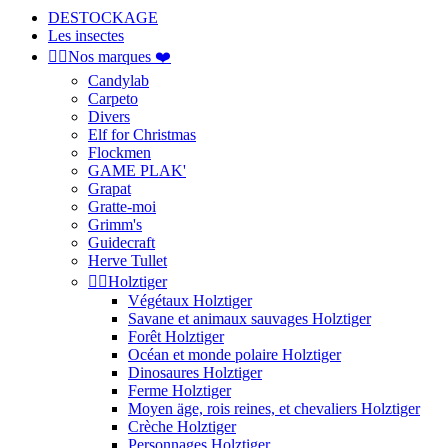
DESTOCKAGE
Les insectes


Nos marques ❤️
Candylab
Carpeto
Divers
Elf for Christmas
Flockmen
GAME PLAK'
Grapat
Gratte-moi
Grimm's
Guidecraft
Herve Tullet


Holztiger
Végétaux Holztiger
Savane et animaux sauvages Holztiger
Forêt Holztiger
Océan et monde polaire Holztiger
Dinosaures Holztiger
Ferme Holztiger
Moyen äge, rois reines, et chevaliers Holztiger
Crèche Holztiger
Personnages Holztiger