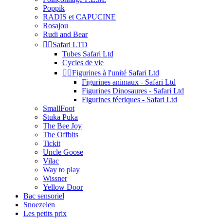
Poppik
RADIS et CAPUCINE
Rosajou
Rudi and Bear


Safari LTD
Tubes Safari Ltd
Cycles de vie


Figurines à l'unité Safari Ltd
Figurines animaux - Safari Ltd
Figurines Dinosaures - Safari Ltd
Figurines féeriques - Safari Ltd
SmallFoot
Stuka Puka
The Bee Joy
The Offbits
Tickit
Uncle Goose
Vilac
Way to play
Wissner
Yellow Door
Bac sensoriel
Snoezelen
Les petits prix