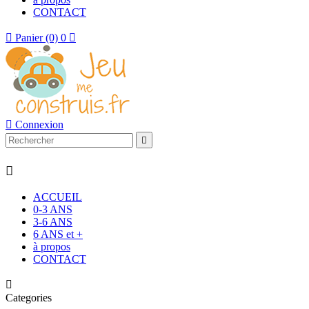
CONTACT

Panier
(0)
0


Connexion


ACCUEIL
0-3 ANS
3-6 ANS
6 ANS et +
à propos
CONTACT

Categories