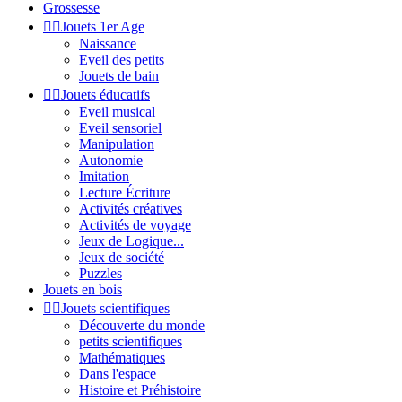
Grossesse


Jouets 1er Age
Naissance
Eveil des petits
Jouets de bain


Jouets éducatifs
Eveil musical
Eveil sensoriel
Manipulation
Autonomie
Imitation
Lecture Écriture
Activités créatives
Activités de voyage
Jeux de Logique...
Jeux de société
Puzzles
Jouets en bois


Jouets scientifiques
Découverte du monde
petits scientifiques
Mathématiques
Dans l'espace
Histoire et Préhistoire