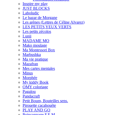
Inspire my play
JUST BLOCKS
Laboludic
Le bazar de Morgane
Les arènes (Lettres de Céline Alvarez)
LES PETITS YEUX VERTS
Les petits zécolos
Lunii
MADAME MO
Mako moulage
Ma Montessori Box
Marbushka
Ma vie pratique
Mazafran
Mes cartes mentales
Minus
Morphée
My kiddy Book
OMY coloriage
Pagalou
Pandacraft
Petit Boum, Bouteilles sens.
Pirouette cacahouète
PLAY AND GO
Poinçonnage F.E.M.