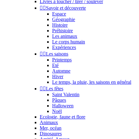
Livres à toucher / tirer / soulever


Savoir et découverte
Espace
Géographie
Histoire
Préhistoire
Les animaux
Le corps humain
Expériences


Les saisons
Printemps
Eté
Automne
Hiver
Le temps, la pluie, les saisons en général


Les fêtes
Saint Valentin
Pâques
Halloween
Noël
Ecologie, faune et flore
Animaux
Mer, océan
Dinosaures