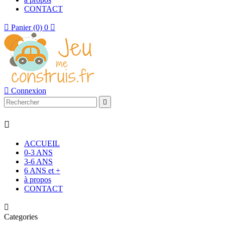
CONTACT

Panier
(0)
0


Connexion


ACCUEIL
0-3 ANS
3-6 ANS
6 ANS et +
à propos
CONTACT

Categories