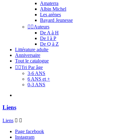
Amaterra
Albin Michel
Les arènes
Bayard Jeunesse


Auteurs
De A à H
De I à P
De Q à Z
Littérature adulte
Anniversaire
Tout le catalogue


Tri Par âge
3-6 ANS
6 ANS et +
0-3 ANS
Liens
Liens


Page facebook
Instagram