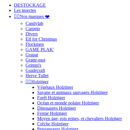
DESTOCKAGE
Les insectes


Nos marques ❤️
Candylab
Carpeto
Divers
Elf for Christmas
Flockmen
GAME PLAK'
Grapat
Gratte-moi
Grimm's
Guidecraft
Herve Tullet


Holztiger
Végétaux Holztiger
Savane et animaux sauvages Holztiger
Forêt Holztiger
Océan et monde polaire Holztiger
Dinosaures Holztiger
Ferme Holztiger
Moyen äge, rois reines, et chevaliers Holztiger
Crèche Holztiger
Personnages Holztiger