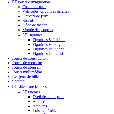


Jouets d'imagination
Circuit de train
Véhicules, circuits et garages
Univers de jeux
En cuisine
Pièce de théatre
Monde de poupées


Figurines
Figurines Safari Ltd
Figurines Holztiger
Figurines Bullyland
Figurines Comansi
Jouets de construction
Jouets de motricité
Jouets de plein air
Jouets multimédias
Les jeux de billes
Sommeil


Littérature jeunesse


Thèmes
Eveil des tout-petits
Albums
Activités
Loisirs créatifs