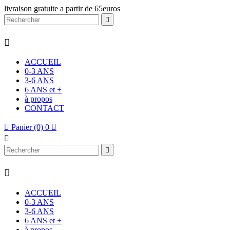
livraison gratuite a partir de 65euros


ACCUEIL
0-3 ANS
3-6 ANS
6 ANS et +
à propos
CONTACT

Panier
(0)
0




ACCUEIL
0-3 ANS
3-6 ANS
6 ANS et +
à propos