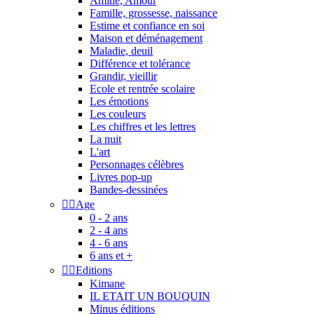
Amitié, Amour
Famille, grossesse, naissance
Estime et confiance en soi
Maison et déménagement
Maladie, deuil
Différence et tolérance
Grandir, vieillir
Ecole et rentrée scolaire
Les émotions
Les couleurs
Les chiffres et les lettres
La nuit
L'art
Personnages célèbres
Livres pop-up
Bandes-dessinées


Age
0 - 2 ans
2 - 4 ans
4 - 6 ans
6 ans et +


Editions
Kimane
IL ETAIT UN BOUQUIN
Minus éditions