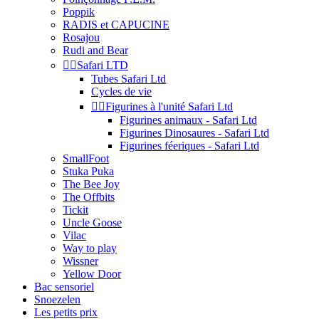
Poppik
RADIS et CAPUCINE
Rosajou
Rudi and Bear


Safari LTD
Tubes Safari Ltd
Cycles de vie


Figurines à l'unité Safari Ltd
Figurines animaux - Safari Ltd
Figurines Dinosaures - Safari Ltd
Figurines féeriques - Safari Ltd
SmallFoot
Stuka Puka
The Bee Joy
The Offbits
Tickit
Uncle Goose
Vilac
Way to play
Wissner
Yellow Door
Bac sensoriel
Snoezelen
Les petits prix