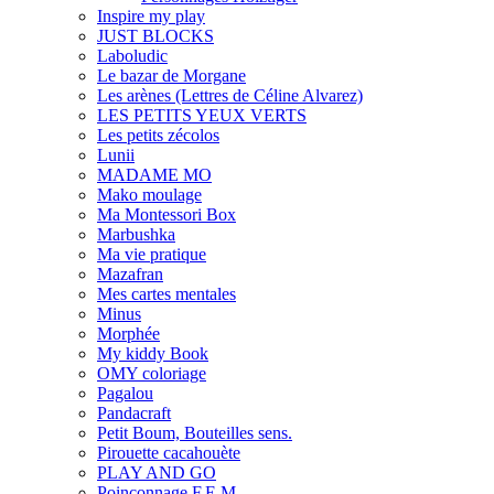
Inspire my play
JUST BLOCKS
Laboludic
Le bazar de Morgane
Les arènes (Lettres de Céline Alvarez)
LES PETITS YEUX VERTS
Les petits zécolos
Lunii
MADAME MO
Mako moulage
Ma Montessori Box
Marbushka
Ma vie pratique
Mazafran
Mes cartes mentales
Minus
Morphée
My kiddy Book
OMY coloriage
Pagalou
Pandacraft
Petit Boum, Bouteilles sens.
Pirouette cacahouète
PLAY AND GO
Poinçonnage F.E.M.