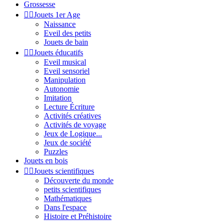
Grossesse


Jouets 1er Age
Naissance
Eveil des petits
Jouets de bain


Jouets éducatifs
Eveil musical
Eveil sensoriel
Manipulation
Autonomie
Imitation
Lecture Écriture
Activités créatives
Activités de voyage
Jeux de Logique...
Jeux de société
Puzzles
Jouets en bois


Jouets scientifiques
Découverte du monde
petits scientifiques
Mathématiques
Dans l'espace
Histoire et Préhistoire