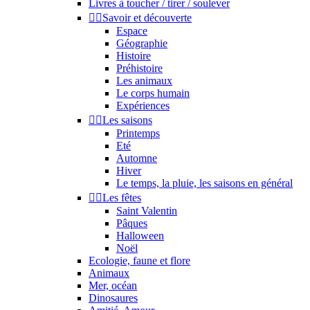
Livres à toucher / tirer / soulever


Savoir et découverte
Espace
Géographie
Histoire
Préhistoire
Les animaux
Le corps humain
Expériences


Les saisons
Printemps
Eté
Automne
Hiver
Le temps, la pluie, les saisons en général


Les fêtes
Saint Valentin
Pâques
Halloween
Noël
Ecologie, faune et flore
Animaux
Mer, océan
Dinosaures