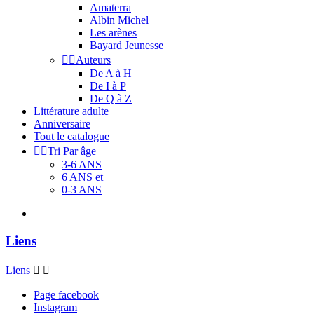
Amaterra
Albin Michel
Les arènes
Bayard Jeunesse


Auteurs
De A à H
De I à P
De Q à Z
Littérature adulte
Anniversaire
Tout le catalogue


Tri Par âge
3-6 ANS
6 ANS et +
0-3 ANS
Liens
Liens


Page facebook
Instagram