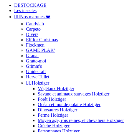
DESTOCKAGE
Les insectes


Nos marques ❤️
Candylab
Carpeto
Divers
Elf for Christmas
Flockmen
GAME PLAK'
Grapat
Gratte-moi
Grimm's
Guidecraft
Herve Tullet


Holztiger
Végétaux Holztiger
Savane et animaux sauvages Holztiger
Forêt Holztiger
Océan et monde polaire Holztiger
Dinosaures Holztiger
Ferme Holztiger
Moyen äge, rois reines, et chevaliers Holztiger
Crèche Holztiger
Personnages Holztiger