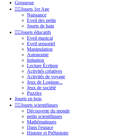
Grossesse


Jouets 1er Age
Naissance
Eveil des petits
Jouets de bain


Jouets éducatifs
Eveil musical
Eveil sensoriel
Manipulation
Autonomie
Imitation
Lecture Écriture
Activités créatives
Activités de voyage
Jeux de Logique...
Jeux de société
Puzzles
Jouets en bois


Jouets scientifiques
Découverte du monde
petits scientifiques
Mathématiques
Dans l'espace
Histoire et Préhistoire