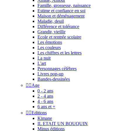
Amitié, Amour
Famille, grossesse, naissance
Estime et confiance en soi
Maison et déménagement
Maladie, deuil
Différence et tolérance
Grandir, vieillir
Ecole et rentrée scolaire
Les émotions
Les couleurs
Les chiffres et les lettres
La nuit
L'art
Personnages célèbres
Livres pop-up
Bandes-dessinées


Age
0 - 2 ans
2 - 4 ans
4 - 6 ans
6 ans et +


Editions
Kimane
IL ETAIT UN BOUQUIN
Minus éditions