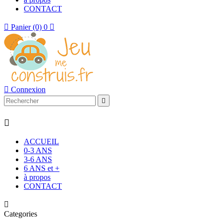
CONTACT

Panier
(0)
0


Connexion


ACCUEIL
0-3 ANS
3-6 ANS
6 ANS et +
à propos
CONTACT

Categories