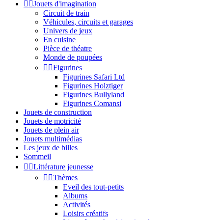


Jouets d'imagination
Circuit de train
Véhicules, circuits et garages
Univers de jeux
En cuisine
Pièce de théatre
Monde de poupées


Figurines
Figurines Safari Ltd
Figurines Holztiger
Figurines Bullyland
Figurines Comansi
Jouets de construction
Jouets de motricité
Jouets de plein air
Jouets multimédias
Les jeux de billes
Sommeil


Littérature jeunesse


Thèmes
Eveil des tout-petits
Albums
Activités
Loisirs créatifs