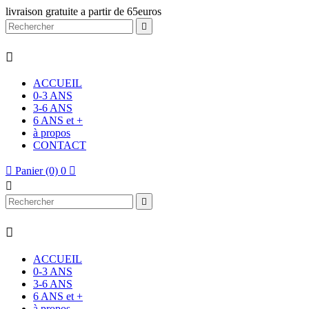
livraison gratuite a partir de 65euros


ACCUEIL
0-3 ANS
3-6 ANS
6 ANS et +
à propos
CONTACT

Panier
(0)
0




ACCUEIL
0-3 ANS
3-6 ANS
6 ANS et +
à propos