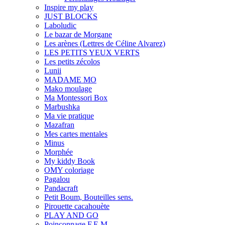
Inspire my play
JUST BLOCKS
Laboludic
Le bazar de Morgane
Les arènes (Lettres de Céline Alvarez)
LES PETITS YEUX VERTS
Les petits zécolos
Lunii
MADAME MO
Mako moulage
Ma Montessori Box
Marbushka
Ma vie pratique
Mazafran
Mes cartes mentales
Minus
Morphée
My kiddy Book
OMY coloriage
Pagalou
Pandacraft
Petit Boum, Bouteilles sens.
Pirouette cacahouète
PLAY AND GO
Poinçonnage F.E.M.