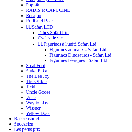
Poppik
RADIS et CAPUCINE
Rosajou
Rudi and Bear


Safari LTD
Tubes Safari Ltd
Cycles de vie


Figurines à l'unité Safari Ltd
Figurines animaux - Safari Ltd
Figurines Dinosaures - Safari Ltd
Figurines féeriques - Safari Ltd
SmallFoot
Stuka Puka
The Bee Joy
The Offbits
Tickit
Uncle Goose
Vilac
Way to play
Wissner
Yellow Door
Bac sensoriel
Snoezelen
Les petits prix