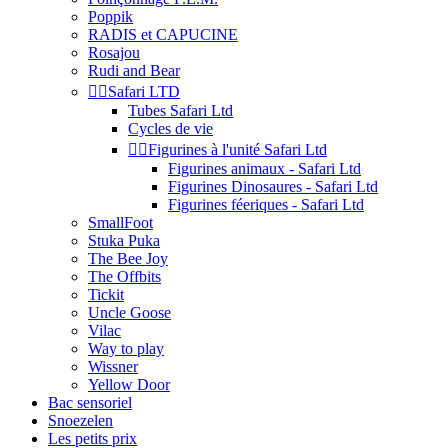
Poppik
RADIS et CAPUCINE
Rosajou
Rudi and Bear


Safari LTD
Tubes Safari Ltd
Cycles de vie


Figurines à l'unité Safari Ltd
Figurines animaux - Safari Ltd
Figurines Dinosaures - Safari Ltd
Figurines féeriques - Safari Ltd
SmallFoot
Stuka Puka
The Bee Joy
The Offbits
Tickit
Uncle Goose
Vilac
Way to play
Wissner
Yellow Door
Bac sensoriel
Snoezelen
Les petits prix