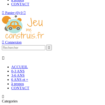
CONTACT

Panier
(0)
0


Connexion


ACCUEIL
0-3 ANS
3-6 ANS
6 ANS et +
à propos
CONTACT

Categories