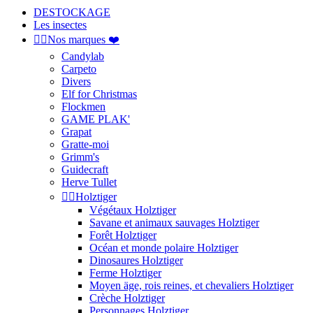
DESTOCKAGE
Les insectes


Nos marques ❤️
Candylab
Carpeto
Divers
Elf for Christmas
Flockmen
GAME PLAK'
Grapat
Gratte-moi
Grimm's
Guidecraft
Herve Tullet


Holztiger
Végétaux Holztiger
Savane et animaux sauvages Holztiger
Forêt Holztiger
Océan et monde polaire Holztiger
Dinosaures Holztiger
Ferme Holztiger
Moyen äge, rois reines, et chevaliers Holztiger
Crèche Holztiger
Personnages Holztiger