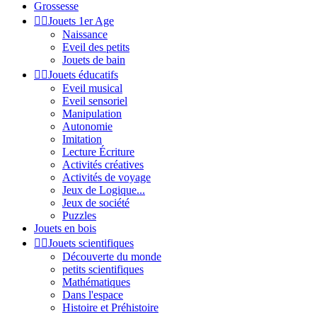
Grossesse


Jouets 1er Age
Naissance
Eveil des petits
Jouets de bain


Jouets éducatifs
Eveil musical
Eveil sensoriel
Manipulation
Autonomie
Imitation
Lecture Écriture
Activités créatives
Activités de voyage
Jeux de Logique...
Jeux de société
Puzzles
Jouets en bois


Jouets scientifiques
Découverte du monde
petits scientifiques
Mathématiques
Dans l'espace
Histoire et Préhistoire