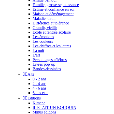
Amitié, Amour
Famille, grossesse, naissance
Estime et confiance en soi
Maison et déménagement
Maladie, deuil
Différence et tolérance
Grandir, vieillir
Ecole et rentrée scolaire
Les émotions
Les couleurs
Les chiffres et les lettres
La nuit
L'art
Personnages célèbres
Livres pop-up
Bandes-dessinées


Age
0 - 2 ans
2 - 4 ans
4 - 6 ans
6 ans et +


Editions
Kimane
IL ETAIT UN BOUQUIN
Minus éditions