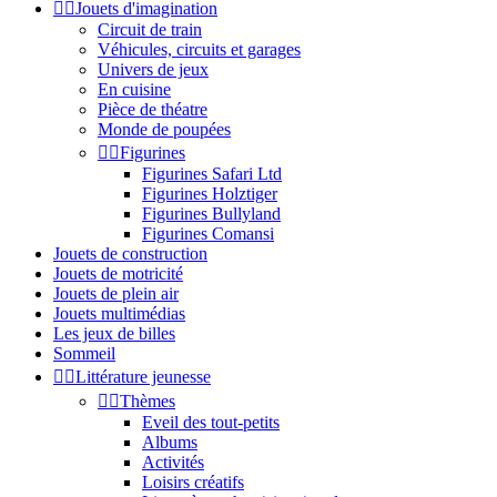


Jouets d'imagination
Circuit de train
Véhicules, circuits et garages
Univers de jeux
En cuisine
Pièce de théatre
Monde de poupées


Figurines
Figurines Safari Ltd
Figurines Holztiger
Figurines Bullyland
Figurines Comansi
Jouets de construction
Jouets de motricité
Jouets de plein air
Jouets multimédias
Les jeux de billes
Sommeil


Littérature jeunesse


Thèmes
Eveil des tout-petits
Albums
Activités
Loisirs créatifs