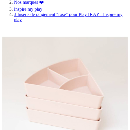
Nos marques ❤️
Inspire my play
3 Inserts de rangement "rose" pour PlayTRAY - Inspire my
play