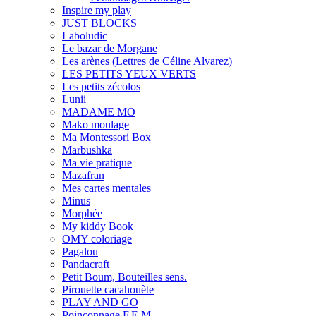
Inspire my play
JUST BLOCKS
Laboludic
Le bazar de Morgane
Les arènes (Lettres de Céline Alvarez)
LES PETITS YEUX VERTS
Les petits zécolos
Lunii
MADAME MO
Mako moulage
Ma Montessori Box
Marbushka
Ma vie pratique
Mazafran
Mes cartes mentales
Minus
Morphée
My kiddy Book
OMY coloriage
Pagalou
Pandacraft
Petit Boum, Bouteilles sens.
Pirouette cacahouète
PLAY AND GO
Poinçonnage F.E.M.