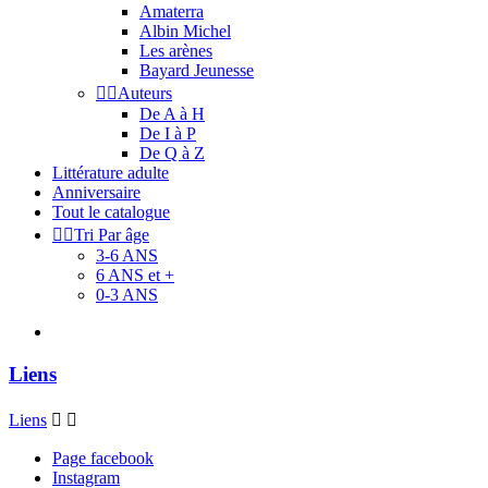
Amaterra
Albin Michel
Les arènes
Bayard Jeunesse


Auteurs
De A à H
De I à P
De Q à Z
Littérature adulte
Anniversaire
Tout le catalogue


Tri Par âge
3-6 ANS
6 ANS et +
0-3 ANS
Liens
Liens


Page facebook
Instagram