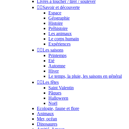
Livres à toucher / tirer / soulever


Savoir et découverte
Espace
Géographie
Histoire
Préhistoire
Les animaux
Le corps humain
Expériences


Les saisons
Printemps
Eté
Automne
Hiver
Le temps, la pluie, les saisons en général


Les fêtes
Saint Valentin
Pâques
Halloween
Noël
Ecologie, faune et flore
Animaux
Mer, océan
Dinosaures