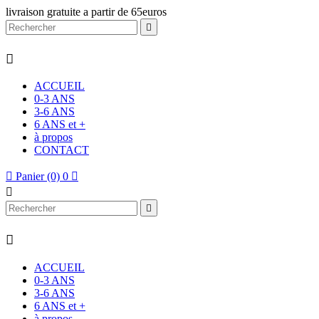
livraison gratuite a partir de 65euros


ACCUEIL
0-3 ANS
3-6 ANS
6 ANS et +
à propos
CONTACT

Panier
(0)
0




ACCUEIL
0-3 ANS
3-6 ANS
6 ANS et +
à propos