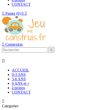
CONTACT

Panier
(0)
0


Connexion


ACCUEIL
0-3 ANS
3-6 ANS
6 ANS et +
à propos
CONTACT

Categories