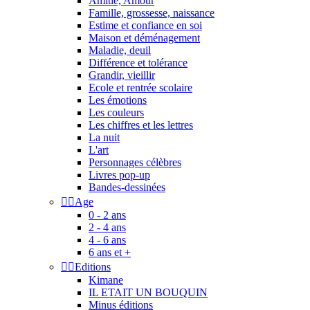
Amitié, Amour
Famille, grossesse, naissance
Estime et confiance en soi
Maison et déménagement
Maladie, deuil
Différence et tolérance
Grandir, vieillir
Ecole et rentrée scolaire
Les émotions
Les couleurs
Les chiffres et les lettres
La nuit
L'art
Personnages célèbres
Livres pop-up
Bandes-dessinées


Age
0 - 2 ans
2 - 4 ans
4 - 6 ans
6 ans et +


Editions
Kimane
IL ETAIT UN BOUQUIN
Minus éditions