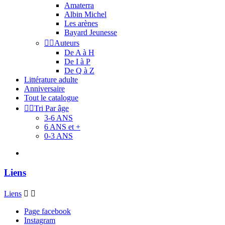
Amaterra
Albin Michel
Les arènes
Bayard Jeunesse


Auteurs
De A à H
De I à P
De Q à Z
Littérature adulte
Anniversaire
Tout le catalogue


Tri Par âge
3-6 ANS
6 ANS et +
0-3 ANS
Liens
Liens


Page facebook
Instagram