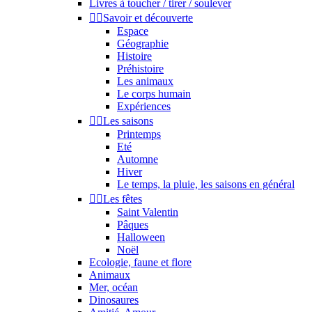
Livres à toucher / tirer / soulever


Savoir et découverte
Espace
Géographie
Histoire
Préhistoire
Les animaux
Le corps humain
Expériences


Les saisons
Printemps
Eté
Automne
Hiver
Le temps, la pluie, les saisons en général


Les fêtes
Saint Valentin
Pâques
Halloween
Noël
Ecologie, faune et flore
Animaux
Mer, océan
Dinosaures