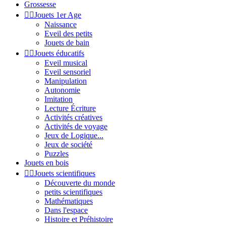
Grossesse


Jouets 1er Age
Naissance
Eveil des petits
Jouets de bain


Jouets éducatifs
Eveil musical
Eveil sensoriel
Manipulation
Autonomie
Imitation
Lecture Écriture
Activités créatives
Activités de voyage
Jeux de Logique...
Jeux de société
Puzzles
Jouets en bois


Jouets scientifiques
Découverte du monde
petits scientifiques
Mathématiques
Dans l'espace
Histoire et Préhistoire