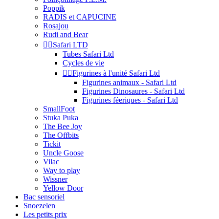
Poppik
RADIS et CAPUCINE
Rosajou
Rudi and Bear


Safari LTD
Tubes Safari Ltd
Cycles de vie


Figurines à l'unité Safari Ltd
Figurines animaux - Safari Ltd
Figurines Dinosaures - Safari Ltd
Figurines féeriques - Safari Ltd
SmallFoot
Stuka Puka
The Bee Joy
The Offbits
Tickit
Uncle Goose
Vilac
Way to play
Wissner
Yellow Door
Bac sensoriel
Snoezelen
Les petits prix