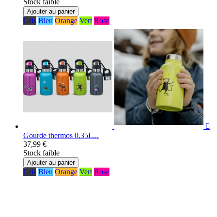
Stock faible
Ajouter au panier
Gris
Bleu
Orange
Vert
Rose

Gourde thermos 0.35L...
37,99 €
Stock faible
Ajouter au panier
Gris
Bleu
Orange
Vert
Rose