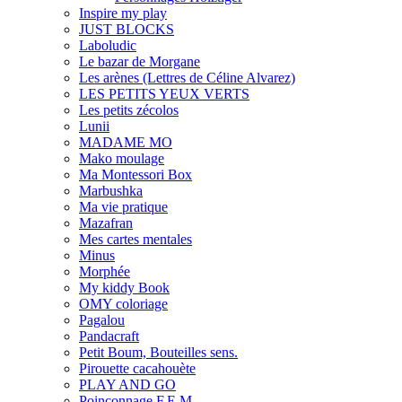
Inspire my play
JUST BLOCKS
Laboludic
Le bazar de Morgane
Les arènes (Lettres de Céline Alvarez)
LES PETITS YEUX VERTS
Les petits zécolos
Lunii
MADAME MO
Mako moulage
Ma Montessori Box
Marbushka
Ma vie pratique
Mazafran
Mes cartes mentales
Minus
Morphée
My kiddy Book
OMY coloriage
Pagalou
Pandacraft
Petit Boum, Bouteilles sens.
Pirouette cacahouète
PLAY AND GO
Poinçonnage F.E.M.