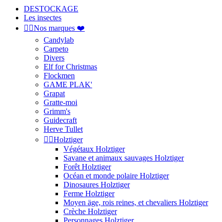
DESTOCKAGE
Les insectes


Nos marques ❤️
Candylab
Carpeto
Divers
Elf for Christmas
Flockmen
GAME PLAK'
Grapat
Gratte-moi
Grimm's
Guidecraft
Herve Tullet


Holztiger
Végétaux Holztiger
Savane et animaux sauvages Holztiger
Forêt Holztiger
Océan et monde polaire Holztiger
Dinosaures Holztiger
Ferme Holztiger
Moyen äge, rois reines, et chevaliers Holztiger
Crèche Holztiger
Personnages Holztiger