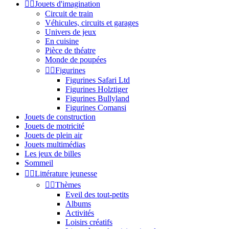


Jouets d'imagination
Circuit de train
Véhicules, circuits et garages
Univers de jeux
En cuisine
Pièce de théatre
Monde de poupées


Figurines
Figurines Safari Ltd
Figurines Holztiger
Figurines Bullyland
Figurines Comansi
Jouets de construction
Jouets de motricité
Jouets de plein air
Jouets multimédias
Les jeux de billes
Sommeil


Littérature jeunesse


Thèmes
Eveil des tout-petits
Albums
Activités
Loisirs créatifs