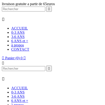
livraison gratuite a partir de 65euros


ACCUEIL
0-3 ANS
3-6 ANS
6 ANS et +
à propos
CONTACT

Panier
(0)
0




ACCUEIL
0-3 ANS
3-6 ANS
6 ANS et +
à propos