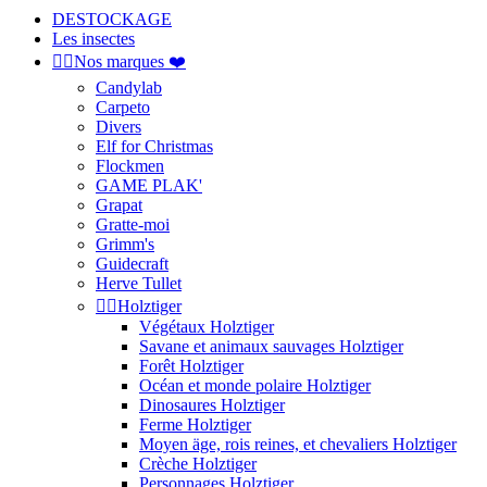
DESTOCKAGE
Les insectes


Nos marques ❤️
Candylab
Carpeto
Divers
Elf for Christmas
Flockmen
GAME PLAK'
Grapat
Gratte-moi
Grimm's
Guidecraft
Herve Tullet


Holztiger
Végétaux Holztiger
Savane et animaux sauvages Holztiger
Forêt Holztiger
Océan et monde polaire Holztiger
Dinosaures Holztiger
Ferme Holztiger
Moyen äge, rois reines, et chevaliers Holztiger
Crèche Holztiger
Personnages Holztiger