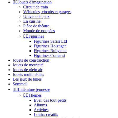


Jouets d'imagination
Circuit de train
Véhicules, circuits et garages
Univers de jeux
En cuisine
Pièce de théatre
Monde de poupées


Figurines
Figurines Safari Ltd
Figurines Holztiger
Figurines Bullyland
Figurines Comansi
Jouets de construction
Jouets de motricité
Jouets de plein air
Jouets multimédias
Les jeux de billes
Sommeil


Littérature jeunesse


Thèmes
Eveil des tout-petits
Albums
Activités
Loisirs créatifs