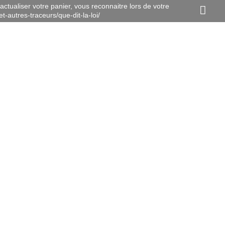
actualiser votre panier, vous reconnaitre lors de votre
t-autres-traceurs/que-dit-la-loi/