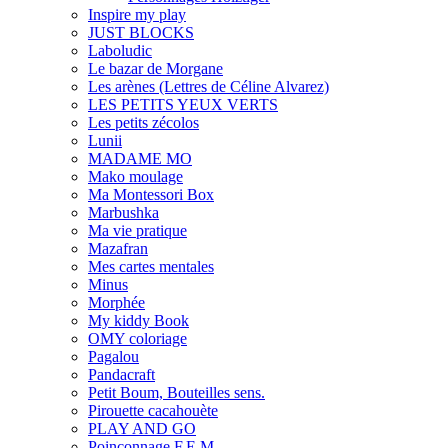
Inspire my play
JUST BLOCKS
Laboludic
Le bazar de Morgane
Les arènes (Lettres de Céline Alvarez)
LES PETITS YEUX VERTS
Les petits zécolos
Lunii
MADAME MO
Mako moulage
Ma Montessori Box
Marbushka
Ma vie pratique
Mazafran
Mes cartes mentales
Minus
Morphée
My kiddy Book
OMY coloriage
Pagalou
Pandacraft
Petit Boum, Bouteilles sens.
Pirouette cacahouète
PLAY AND GO
Poinçonnage F.E.M.