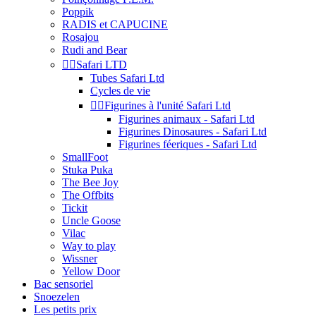
Poppik
RADIS et CAPUCINE
Rosajou
Rudi and Bear


Safari LTD
Tubes Safari Ltd
Cycles de vie


Figurines à l'unité Safari Ltd
Figurines animaux - Safari Ltd
Figurines Dinosaures - Safari Ltd
Figurines féeriques - Safari Ltd
SmallFoot
Stuka Puka
The Bee Joy
The Offbits
Tickit
Uncle Goose
Vilac
Way to play
Wissner
Yellow Door
Bac sensoriel
Snoezelen
Les petits prix