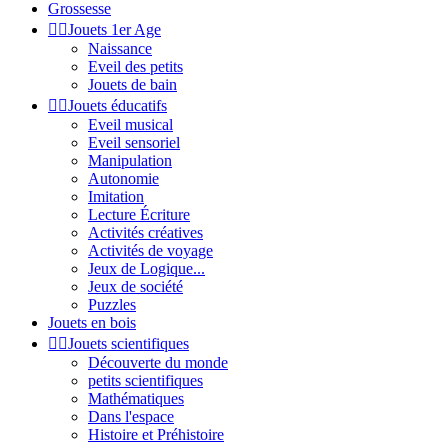
Grossesse


Jouets 1er Age
Naissance
Eveil des petits
Jouets de bain


Jouets éducatifs
Eveil musical
Eveil sensoriel
Manipulation
Autonomie
Imitation
Lecture Écriture
Activités créatives
Activités de voyage
Jeux de Logique...
Jeux de société
Puzzles
Jouets en bois


Jouets scientifiques
Découverte du monde
petits scientifiques
Mathématiques
Dans l'espace
Histoire et Préhistoire