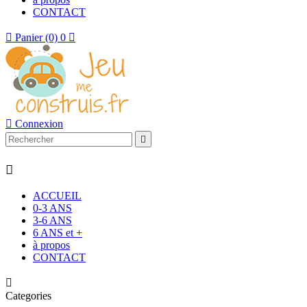
CONTACT

Panier
(0)
0


Connexion


ACCUEIL
0-3 ANS
3-6 ANS
6 ANS et +
à propos
CONTACT

Categories