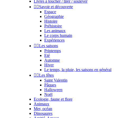
Livres à toucher / tirer / soulever


Savoir et découverte
Espace
Géographie
Histoire
Préhistoire
Les animaux
Le corps humain
Expériences


Les saisons
Printemps
Eté
Automne
Hiver
Le temps, la pluie, les saisons en général


Les fêtes
Saint Valentin
Pâques
Halloween
Noël
Ecologie, faune et flore
Animaux
Mer, océan
Dinosaures