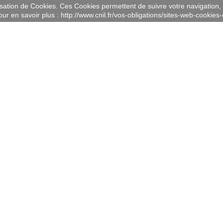
lisation de Cookies. Ces Cookies permettent de suivre votre navigation, 
ur en savoir plus : http://www.cnil.fr/vos-obligations/sites-web-cookies-e