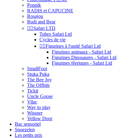
Poppik
RADIS et CAPUCINE
Rosajou
Rudi and Bear


Safari LTD
Tubes Safari Ltd
Cycles de vie


Figurines à l'unité Safari Ltd
Figurines animaux - Safari Ltd
Figurines Dinosaures - Safari Ltd
Figurines féeriques - Safari Ltd
SmallFoot
Stuka Puka
The Bee Joy
The Offbits
Tickit
Uncle Goose
Vilac
Way to play
Wissner
Yellow Door
Bac sensoriel
Snoezelen
Les petits prix