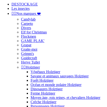
DESTOCKAGE
Les insectes


Nos marques ❤️
Candylab
Carpeto
Divers
Elf for Christmas
Flockmen
GAME PLAK'
Grapat
Gratte-moi
Grimm's
Guidecraft
Herve Tullet


Holztiger
Végétaux Holztiger
Savane et animaux sauvages Holztiger
Forêt Holztiger
Océan et monde polaire Holztiger
Dinosaures Holztiger
Ferme Holztiger
Moyen äge, rois reines, et chevaliers Holztiger
Crèche Holztiger
Personnages Holztiger