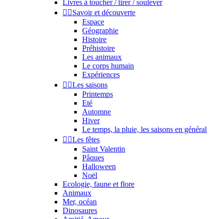
Livres à toucher / tirer / soulever


Savoir et découverte
Espace
Géographie
Histoire
Préhistoire
Les animaux
Le corps humain
Expériences


Les saisons
Printemps
Eté
Automne
Hiver
Le temps, la pluie, les saisons en général


Les fêtes
Saint Valentin
Pâques
Halloween
Noël
Ecologie, faune et flore
Animaux
Mer, océan
Dinosaures