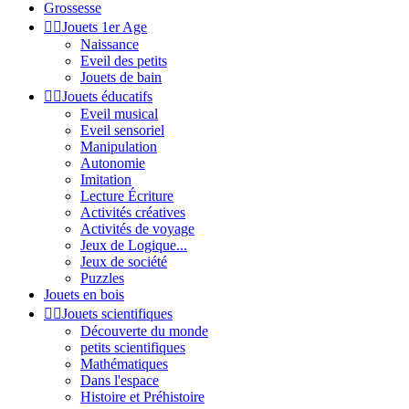
Grossesse


Jouets 1er Age
Naissance
Eveil des petits
Jouets de bain


Jouets éducatifs
Eveil musical
Eveil sensoriel
Manipulation
Autonomie
Imitation
Lecture Écriture
Activités créatives
Activités de voyage
Jeux de Logique...
Jeux de société
Puzzles
Jouets en bois


Jouets scientifiques
Découverte du monde
petits scientifiques
Mathématiques
Dans l'espace
Histoire et Préhistoire