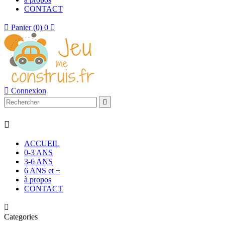
CONTACT

Panier
(0)
0


Connexion


ACCUEIL
0-3 ANS
3-6 ANS
6 ANS et +
à propos
CONTACT

Categories