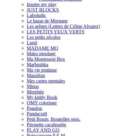
Inspire my play
JUST BLOCKS
Laboludic
Le bazar de Morgane
Les arènes (Lettres de Céline Alvarez)
LES PETITS YEUX VERTS
Les petits zécolos
Lunii
MADAME MO
Mako moulage
Ma Montessori Box
Marbushka
Ma vie pratique
Mazafran
Mes cartes mentales
Minus
Morphée
My kiddy Book
OMY coloriage
Pagalou
Pandacraft
Petit Boum, Bouteilles sens.
Pirouette cacahouète
PLAY AND GO
Poinçonnage F.E.M.