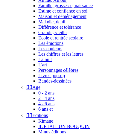
Amitié, Amour
Famille, grossesse, naissance
Estime et confiance en soi
Maison et déménagement
Maladie, deuil
Différence et tolérance
Grandir, vieillir
Ecole et rentrée scolaire
Les émotions
Les couleurs
Les chiffres et les lettres
La nuit
L'art
Personnages célèbres
Livres pop-up
Bandes-dessinées


Age
0 - 2 ans
2 - 4 ans
4 - 6 ans
6 ans et +


Editions
Kimane
IL ETAIT UN BOUQUIN
Minus éditions