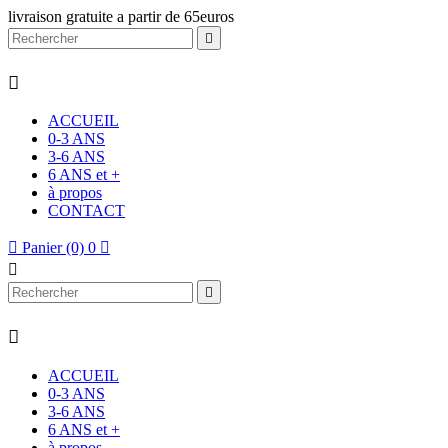
livraison gratuite a partir de 65euros


ACCUEIL
0-3 ANS
3-6 ANS
6 ANS et +
à propos
CONTACT

Panier
(0)
0




ACCUEIL
0-3 ANS
3-6 ANS
6 ANS et +
à propos