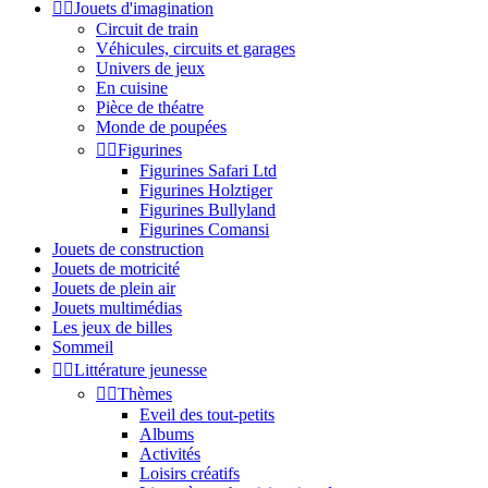


Jouets d'imagination
Circuit de train
Véhicules, circuits et garages
Univers de jeux
En cuisine
Pièce de théatre
Monde de poupées


Figurines
Figurines Safari Ltd
Figurines Holztiger
Figurines Bullyland
Figurines Comansi
Jouets de construction
Jouets de motricité
Jouets de plein air
Jouets multimédias
Les jeux de billes
Sommeil


Littérature jeunesse


Thèmes
Eveil des tout-petits
Albums
Activités
Loisirs créatifs