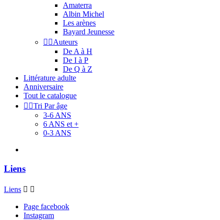
Amaterra
Albin Michel
Les arènes
Bayard Jeunesse


Auteurs
De A à H
De I à P
De Q à Z
Littérature adulte
Anniversaire
Tout le catalogue


Tri Par âge
3-6 ANS
6 ANS et +
0-3 ANS
Liens
Liens


Page facebook
Instagram